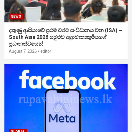
NEWS
දකුණු ආසියාවේ ප්‍රථම වරට සංවිධානය වන (ISA) –
South Asia 2026 සමුළුව අග්‍රාමාත්‍යතුමියගේ
ප්‍රධානත්වයෙන්
August 7, 2026
editor
GLOBAL