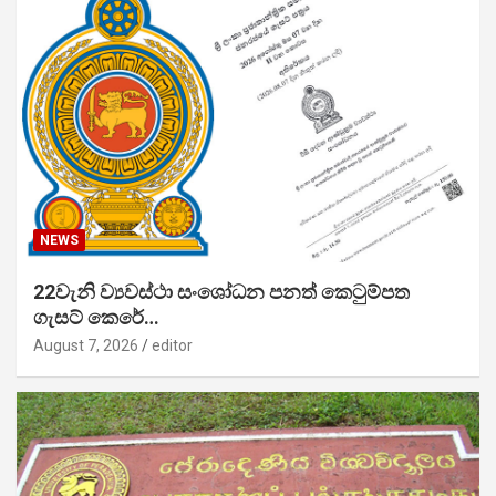
NEWS
22වැනි ව්‍යවස්ථා සංශෝධන පනත් කෙටුම්පත
ගැසට් කෙරේ…
August 7, 2026
editor