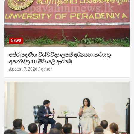
NEWS
පේරාදෙණිය විශ්වවිද්‍යාලයේ අධ්‍යයන කටයුතු
අගෝස්තු 10 සිට යළි ඇරඹේ
August 7, 2026
editor