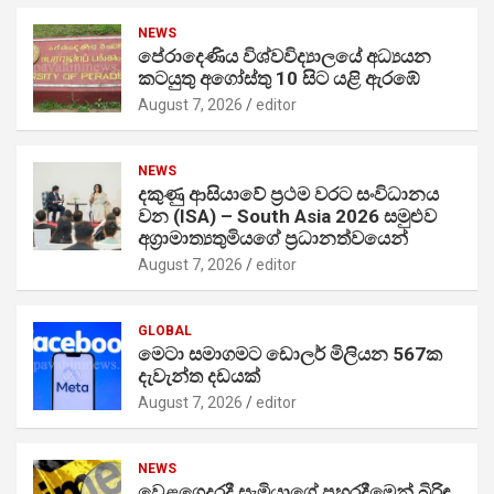
NEWS
පේරාදෙණිය විශ්වවිද්‍යාලයේ අධ්‍යයන
කටයුතු අගෝස්තු 10 සිට යළි ඇරඹේ
August 7, 2026
editor
NEWS
දකුණු ආසියාවේ ප්‍රථම වරට සංවිධානය
වන (ISA) – South Asia 2026 සමුළුව
අග්‍රාමාත්‍යතුමියගේ ප්‍රධානත්වයෙන්
August 7, 2026
editor
GLOBAL
මෙටා සමාගමට ඩොලර් මිලියන 567ක
දැවැන්ත දඩයක්
August 7, 2026
editor
NEWS
වෙළගෙදරදී සැමියාගේ පහරදීමෙන් බිරිඳ