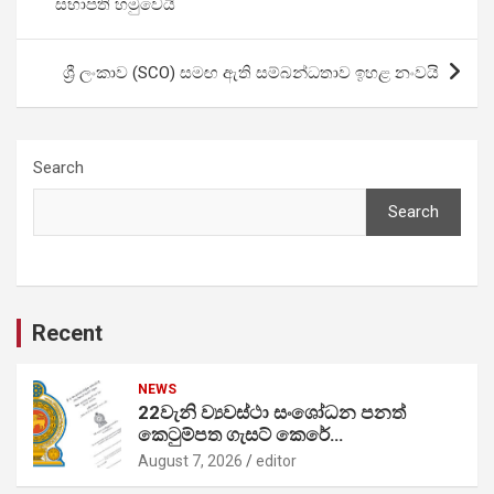
සභාපති හමුවෙයි
ශ්‍රී ලංකාව (SCO) සමඟ ඇති සම්බන්ධතාව ඉහළ නංවයි
Search
Search
Recent
NEWS
22වැනි ව්‍යවස්ථා සංශෝධන පනත්
කෙටුම්පත ගැසට් කෙරේ…
August 7, 2026
editor