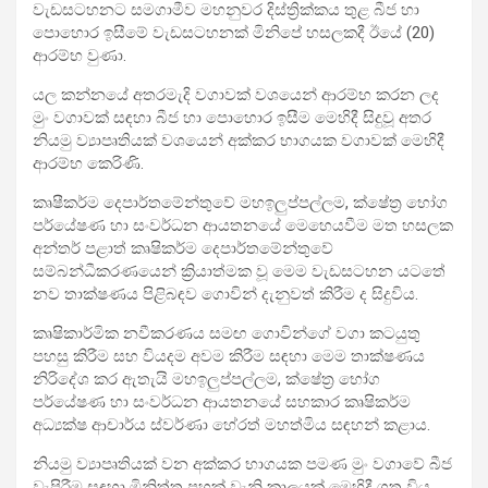
වැඩසටහනට සමගාමීව මහනුවර දිස්ත්‍රික්කය තුළ බීජ හා
පොහොර ඉසීමේ වැඩසටහනක් මිනිපේ හසලකදී ඊයේ (20)
ආරම්භ වුණා.
යල කන්නයේ අතරමැදි වගාවක් වශයෙන් ආරම්භ කරන ලද
මුං වගාවක් සඳහා බීජ හා පොහොර ඉසීම මෙහිදී සිදුවූ අතර
නියමු ව්‍යාපෘතියක් වශයෙන් අක්කර භාගයක වගාවක් මෙහිදී
ආරම්භ කෙරිණි.
කෘෂීකර්ම දෙපාර්තමේන්තුවේ මහඉලුප්පල්ලම, ක්ෂේත්‍ර භෝග
පර්යේෂණ හා සංවර්ධන ආයතනයේ මෙහෙයවීම මත හසලක
අන්තර් පළාත් කෘෂිකර්ම දෙපාර්තමේන්තුවේ
සම්බන්ධීකරණයෙන් ක්‍රියාත්මක වූ මෙම වැඩසටහන යටතේ
නව තාක්ෂණය පිළිබඳව ගොවින් දැනුවත් කිරීම ද සිදුවිය.
කෘෂිකාර්මික නවීකරණය සමඟ ගොවින්ගේ වගා කටයුතු
පහසු කිරීම සහ වියදම අවම කිරීම සඳහා මෙම තාක්ෂණය
නිරිදේශ කර ඇතැයි මහඉලුප්පල්ලම, ක්ෂේත්‍ර භෝග
පර්යේෂණ හා සංවර්ධන ආයතනයේ සහකාර කෘෂිකර්ම
අධ්‍යක්ෂ ආචාර්ය ස්වර්ණා හේරත් මහත්මිය සඳහන් කළාය.
නියමු ව්‍යාපෘතියක් වන අක්කර භාගයක පමණ මුං වගාවේ බීජ
වැපිරීම සඳහා මිනිත්තු පහක් වැනි කාලයක් මෙහිදී ගත විය.