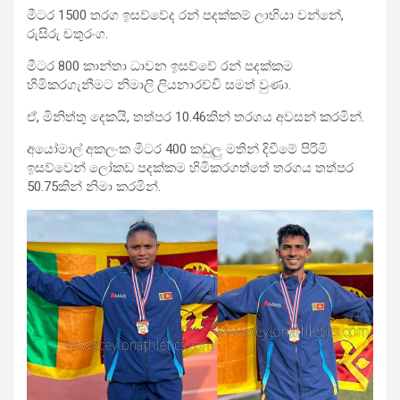
මීටර 1500 තරග ඉසව්වේද රන් පදක්කම් ලාභියා වන්නේ,
රුසිරු චතුරංග.
මීටර 800 කාන්තා ධාවන ඉසව්වේ රන් පදක්කම
හිමිකරගැනීමට නිමාලි ලියනාරච්චි සමත් වුණා.
ඒ, මිනිත්තු දෙකයි, තත්පර 10.46කින් තරගය අවසන් කරමින්.
අයෝමාල් අකලංක මීටර 400 කඩුලු මතින් දිවීමේ පිරිමි
ඉසව්වෙන් ලෝකඩ පදක්කම හිමිකරගත්තේ තරගය තත්පර
50.75කින් නිමා කරමින්.