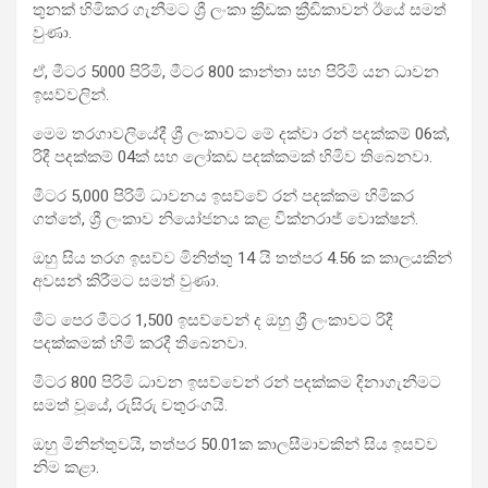
තුනක් හිමිකර ගැනීමට ශ්‍රී ලංකා ක්‍රීඩක ක්‍රීඩිකාවන් ඊයේ සමත්
වුණා.
ඒ, මීටර 5000 පිරිමි, මීටර 800 කාන්තා සහ පිරිමි යන ධාවන
ඉසව්වලින්.
මෙම තරගාවලියේදී ශ්‍රී ලංකාවට මේ දක්වා රන් පදක්කම් 06ක්,
රිදී පදක්කම් 04ක් සහ ලෝකඩ පදක්කමක් හිමිව තිබෙනවා.
මීටර 5,000 පිරිමි ධාවනය ඉසව්වේ රන් පදක්කම හිමිකර
ගත්තේ, ශ්‍රී ලංකාව නි‍යෝජනය කළ වික්නරාජ් වොක්ෂන්.
ඔහු සිය තරග ඉසව්ව මිනිත්තු 14 යි තත්පර 4.56 ක කාලයකින්
අවසන් කිරීමට සමත් වුණා.
මීට පෙර මීටර 1,500 ඉසව්වෙන් ද ඔහු ශ්‍රී ලංකාවට රිදී
පදක්කමක් හිමි කරදී තිබෙනවා.
මීටර 800 පිරිමි ධාවන ඉසව්වෙන් රන් පදක්කම දිනාගැනීමට
සමත් වූයේ, රුසිරු චතුරංගයි.
ඔහු මිනින්තුවයි, තත්පර 50.01ක කාලසීමාවකින් සිය ඉසව්ව
නිම කළා.