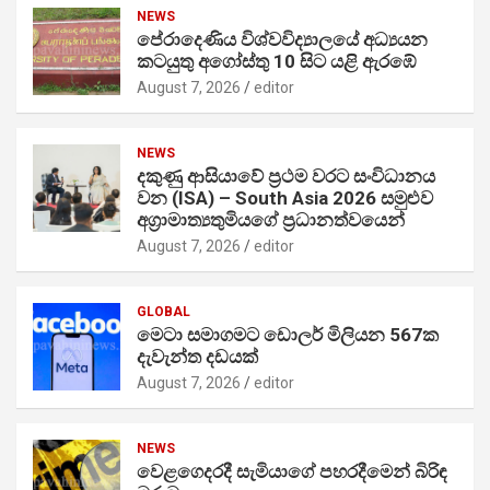
NEWS
පේරාදෙණිය විශ්වවිද්‍යාලයේ අධ්‍යයන
කටයුතු අගෝස්තු 10 සිට යළි ඇරඹේ
August 7, 2026
editor
NEWS
දකුණු ආසියාවේ ප්‍රථම වරට සංවිධානය
වන (ISA) – South Asia 2026 සමුළුව
අග්‍රාමාත්‍යතුමියගේ ප්‍රධානත්වයෙන්
August 7, 2026
editor
GLOBAL
මෙටා සමාගමට ඩොලර් මිලියන 567ක
දැවැන්ත දඩයක්
August 7, 2026
editor
NEWS
වෙළගෙදරදී සැමියාගේ පහරදීමෙන් බිරිඳ