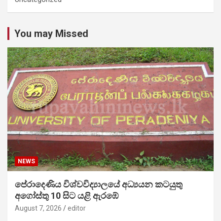
You may Missed
NEWS
පේරාදෙණිය විශ්වවිද්‍යාලයේ අධ්‍යයන කටයුතු
අගෝස්තු 10 සිට යළි ඇරඹේ
August 7, 2026
editor