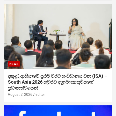
NEWS
දකුණු ආසියාවේ ප්‍රථම වරට සංවිධානය වන (ISA) –
South Asia 2026 සමුළුව අග්‍රාමාත්‍යතුමියගේ
ප්‍රධානත්වයෙන්
August 7, 2026
editor