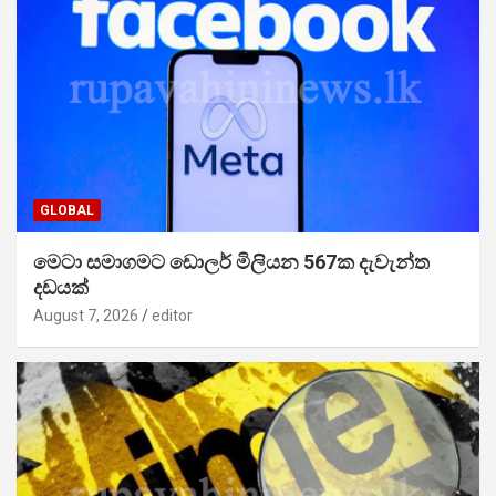
GLOBAL
මෙටා සමාගමට ඩොලර් මිලියන 567ක දැවැන්ත
දඩයක්
August 7, 2026
editor