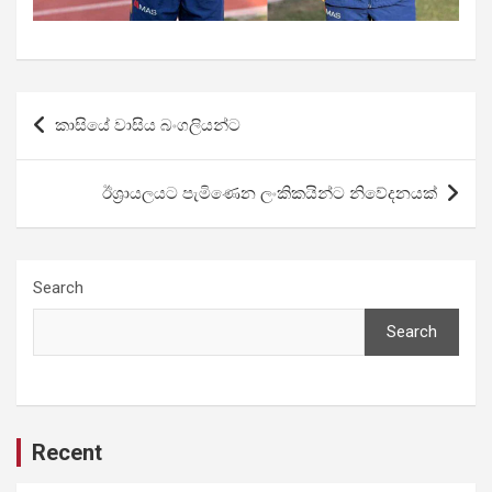
Post
කාසියේ වාසිය බංගලියන්ට
navigation
ඊශ්‍රායලයට පැමිණෙන ලංකිකයින්ට නිවේදනයක්
Search
Search
Recent