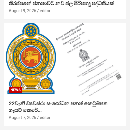
තිරප්පනේ ජනතාවට නව ජල පිරිපහදු පද්ධතියක්
August 9, 2026
editor
NEWS
22වැනි ව්‍යවස්ථා සංශෝධන පනත් කෙටුම්පත
ගැසට් කෙරේ…
August 7, 2026
editor