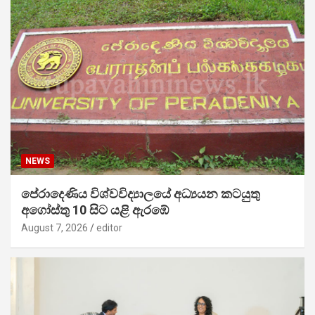
NEWS
පේරාදෙණිය විශ්වවිද්‍යාලයේ අධ්‍යයන කටයුතු
අගෝස්තු 10 සිට යළි ඇරඹේ
August 7, 2026
editor