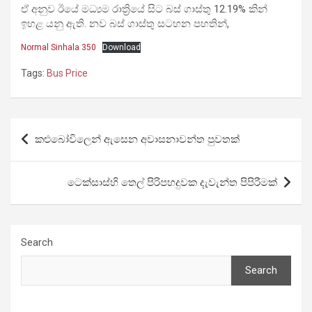
ඒ අනුව ඊයේ මධ්‍යම රාත්‍රියේ සිට බස් ගාස්තු 12.19% කින්
ඉහළ යනු ඇති. නව බස් ගාස්තු සටහන පහතින්,
Normal Sinhala 350
Download
Tags:
Bus Price
Post
කළුබෝවිලෙන් ඇසෙන අවාසනාවන්ත පුවතක්
navigation
ටෙක්සාස්හි තෙල් පිරිපහදුවක දැවැන්ත පිපිරීමක්
Search
Search