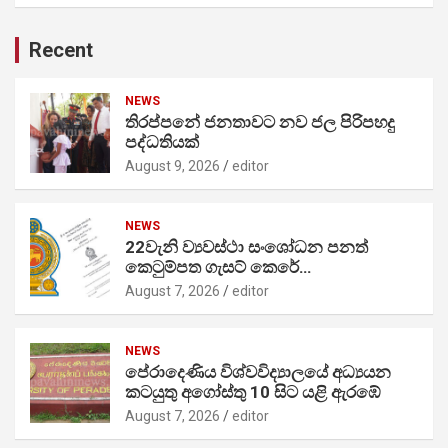
Recent
NEWS
තිරප්පනේ ජනතාවට නව ජල පිරිපහදු
පද්ධතියක්
August 9, 2026
editor
NEWS
22වැනි ව්‍යවස්ථා සංශෝධන පනත්
කෙටුම්පත ගැසට් කෙරේ…
August 7, 2026
editor
NEWS
පේරාදෙණිය විශ්වවිද්‍යාලයේ අධ්‍යයන
කටයුතු අගෝස්තු 10 සිට යළි ඇරඹේ
August 7, 2026
editor