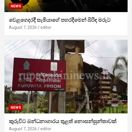
NEWS
වෙළගෙදරදී සැමියාගේ පහරදීමෙන් බිරිඳ මරුට
August 7, 2026
editor
NEWS
කුරුවිට බන්ධනාගාරය තුළත් නොසන්සුන්තාවක්
August 7, 2026
editor