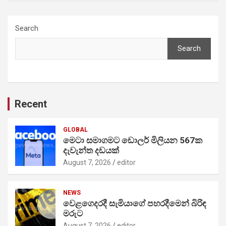
Search
Search
Recent
GLOBAL
මෙටා සමාගමට ඩොලර් මිලියන 567ක
දැවැන්ත දඩයක්
August 7, 2026
editor
NEWS
වෙළගෙදරදී සැමියාගේ පහරදීමෙන් බිරිඳ
මරුට
August 7, 2026
editor