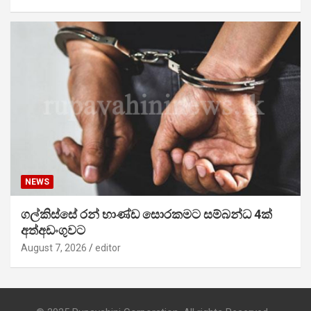
NEWS
ගල්කිස්සේ රන් භාණ්ඩ සොරකමට සම්බන්ධ 4ක්
අත්අඩංගුවට
August 7, 2026
editor