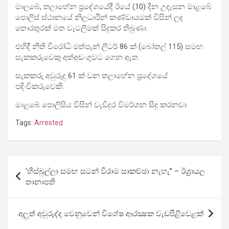
මාලබේ, තලාහේන ප්‍රදේශයේදී ඊයේ (10) දින උදෑසන මාළබේ
පොලිස් ස්ථානයේ නිලධාරීන් කණ්ඩායමක් විසින් ලද
තොරතුරක් මත වැටලීමක් සිදුකර තිබුණා.
එහිදී නීති විරෝධි මත්පැන් ලීටර් 86 ක් (බෝතල් 115) සමඟ
සැකකරුවෙකු අත්අඩංගුවට ගෙන ඇත.
සැකකරු අවුරුදු 61 ක් වන තලාහේන ප්‍රදේශයේ
පදිංචිකරුවෙකි.
මාළබේ පොලිසිය විසින් වැඩිදුර විමර්ශන සිදු කරනවා.
Tags:
Arrested
Post
‘හිස්බුල්ලා සමඟ සටන් විරාම සාකච්ඡා නැහැ” – ඊශ්‍රායල
navigation
තානාපති
අලුත් අවුරුද්ද වෙනුවෙන් විශේෂ ආරක්‍ෂක වැඩපිළිවෙළක්