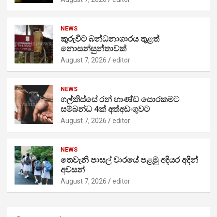
NEWS
කුරුවිට බන්ධනාගාරය තුළත්
නොසන්සුන්තාවක්
August 7, 2026
editor
NEWS
ගල්කිස්සේ රන් භාණ්ඩ සොරකමට
සම්බන්ධ 4ක් අත්අඩංගුවට
August 7, 2026
editor
NEWS
තෙවැනි පාසල් වාරයේ පළමු අදියර අදින්
අවසන්
August 7, 2026
editor