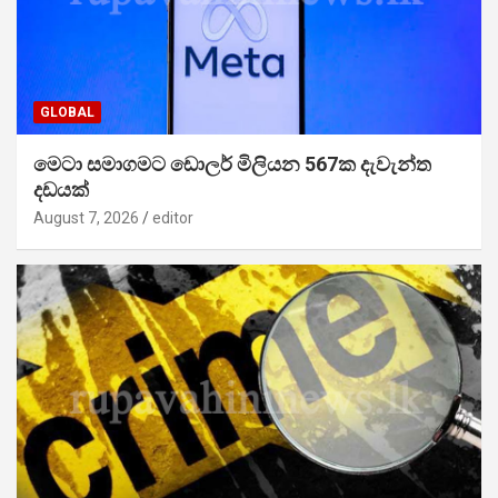
GLOBAL
මෙටා සමාගමට ඩොලර් මිලියන 567ක දැවැන්ත
දඩයක්
August 7, 2026
editor