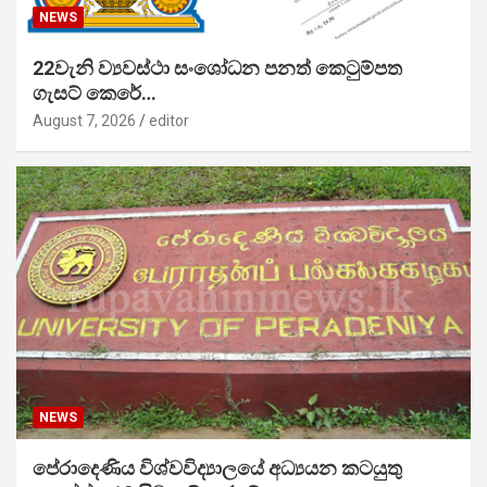
NEWS
22වැනි ව්‍යවස්ථා සංශෝධන පනත් කෙටුම්පත
ගැසට් කෙරේ…
August 7, 2026
editor
NEWS
පේරාදෙණිය විශ්වවිද්‍යාලයේ අධ්‍යයන කටයුතු