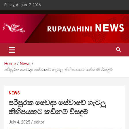
Skip
Friday, August 7, 2026
to
content
Rupavahini News
Home
News
පරිපූරක වෛද්‍ය සේවාවේ ගැටලු කිහිපයකට කඩිනම් විසඳුම්
NEWS
පරිපූරක වෛද්‍ය සේවාවේ ගැටලු
කිහිපයකට කඩිනම් විසඳුම්
July 4, 2025
editor