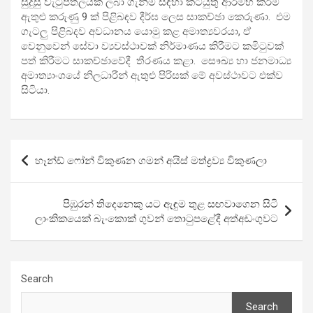
සුදුසු වැටුප්තලයක් ලබා ගැනීම සඳහා කටයුතු ආරම්භ කිරීම
ඇතුළු කරුණු 9 ක් පිළිබඳව දීර්ඝ ලෙස සාකච්ඡා කෙරුණා. එම
ගැටලු පිළිබදව අවධානය යොමු කළ අමාත්‍යවරයා, ඒ
වෙනුවෙන් සේවා ව්‍යවස්ථාවක් නිර්මාණය කිරීමට කමිටුවක්
පත් කිරීමට සාකච්ඡාවේදී තීරණය කළා. සෞඛ්‍ය හා ජනමාධ්‍ය
අමාත්‍යාංශයේ නිලධාරීන් ඇතුළු පිරිසක් මේ අවස්ථාවට එක්ව
සිටියා.
Post
හෑන්ඩ් ෆෝන් විකුණන ගමන් අයිස් මත්ද්‍රව්‍ය විකුණලා
navigation
පිඹුරන් තිදෙනෙකු යට ඇඳුම තුළ සඟවාගෙන සිටි
ලාංකිකයෙක් බැංකොක් ගුවන් තොටුපළේදී අත්අඩංගුවට
Search
Search