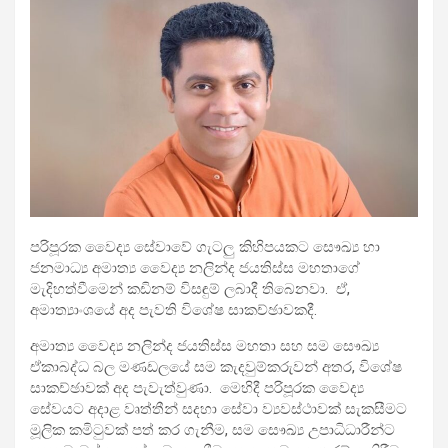
පරිපූරක වෛද්‍ය සේවාවේ ගැටලු කිහිපයකට සෞඛ්‍ය හා
ජනමාධ්‍ය අමාත්‍ය වෛද්‍ය නලින්ද ජයතිස්ස මහතාගේ
මැදිහත්වීමෙන් කඩිනම් විසඳුම් ලබාදී තිබෙනවා. ඒ,
අමාත්‍යාංශයේ අද පැවති විශේෂ සාකච්ඡාවකදී.
අමාත්‍ය වෛද්‍ය නලින්ද ජයතිස්ස මහතා සහ සම සෞඛ්‍ය
ඒකාබද්ධ බල මණඩලයේ සම කැදවුම්කරුවන් අතර, විශේෂ
සාකච්ඡාවක් අද පැවැත්වුණා. මෙහිදී පරිපූරක වෛද්‍ය
සේවයට අදාළ වෘත්තීන් සදහා සේවා ව්‍යවස්ථාවක් සැකසීමට
මූලික කමිටුවක් පත් කර ගැනීම, සම සෞඛ්‍ය උපාධිධාරීන්ට