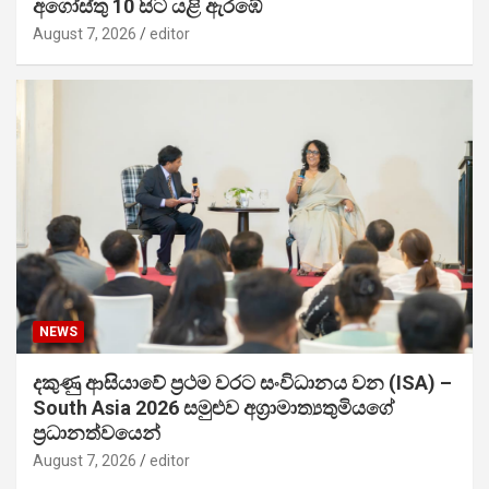
අගෝස්තු 10 සිට යළි ඇරඹේ
August 7, 2026
editor
NEWS
දකුණු ආසියාවේ ප්‍රථම වරට සංවිධානය වන (ISA) –
South Asia 2026 සමුළුව අග්‍රාමාත්‍යතුමියගේ
ප්‍රධානත්වයෙන්
August 7, 2026
editor