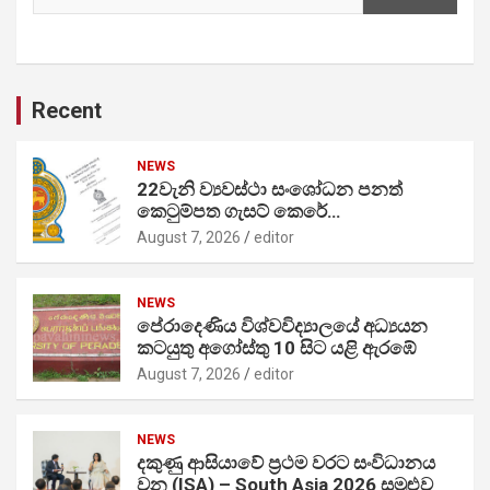
Recent
NEWS
22වැනි ව්‍යවස්ථා සංශෝධන පනත්
කෙටුම්පත ගැසට් කෙරේ…
August 7, 2026
editor
NEWS
පේරාදෙණිය විශ්වවිද්‍යාලයේ අධ්‍යයන
කටයුතු අගෝස්තු 10 සිට යළි ඇරඹේ
August 7, 2026
editor
NEWS
දකුණු ආසියාවේ ප්‍රථම වරට සංවිධානය
වන (ISA) – South Asia 2026 සමුළුව