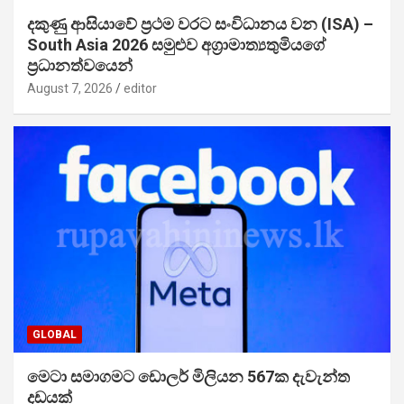
දකුණු ආසියාවේ ප්‍රථම වරට සංවිධානය වන (ISA) –
South Asia 2026 සමුළුව අග්‍රාමාත්‍යතුමියගේ
ප්‍රධානත්වයෙන්
August 7, 2026
editor
GLOBAL
මෙටා සමාගමට ඩොලර් මිලියන 567ක දැවැන්ත
දඩයක්