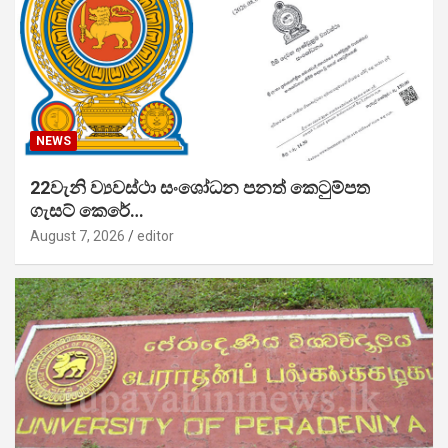
NEWS
22වැනි ව්‍යවස්ථා සංශෝධන පනත් කෙටුම්පත
ගැසට් කෙරේ…
August 7, 2026
editor