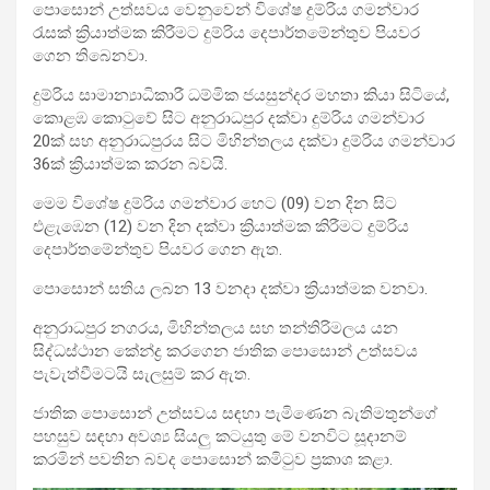
පොසොන් උත්සවය වෙනුවෙන් විශේෂ දුම්රිය ගමන්වාර
රැසක් ක්‍රියාත්මක කිරීමට දුම්රිය දෙපාර්තමේන්තුව පියවර
ගෙන තිබෙනවා.
දුම්රිය සාමාන්‍යාධිකාරී ධම්මික ජයසුන්දර මහතා කියා සිටියේ,
කොළඹ කොටුවේ සිට අනුරාධපුර දක්වා දුම්රිය ගමන්වාර
20ක් සහ අනුරාධපුරය සිට මිහින්තලය දක්වා දුම්රිය ගමන්වාර
36ක් ක්‍රියාත්මක කරන බවයි.
මෙම විශේෂ දුම්රිය ගමන්වාර හෙට (09) වන දින සිට
එළැඹෙන (12) වන දින දක්වා ක්‍රියාත්මක කිරීමට දුම්රිය
දෙපාර්තමේන්තුව පියවර ගෙන ඇත.
පොසොන් සතිය ලබන 13 වනදා දක්වා ක්‍රියාත්මක වනවා.
අනුරාධපුර නගරය, මිහින්තලය සහ තන්තිරිමලය යන
සිද්ධස්ථාන කේන්ද්‍ර කරගෙන ජාතික පොසොන් උත්සවය
පැවැත්වීමටයි සැලසුම් කර ඇත.
ජාතික පොසොන් උත්සවය සඳහා පැමිණෙන බැතිමතුන්ගේ
පහසුව සඳහා අවශ්‍ය සියලු‍ කටයුතු මේ වනවිට සූදානම්
කරමින් පවතින බවද පොසොන් කමිටුව ප්‍රකාශ කළා.