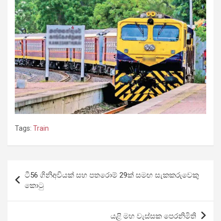
Tags:
Train
Post
ටී56 ගිනිඅවියක් සහ පතරොම් 29ක් සමඟ සැකකරුවෙකු
navigation
කොටු
යළි මහ වැස්සක පෙරනිමිති