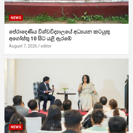
NEWS
පේරාදෙණිය විශ්වවිද්‍යාලයේ අධ්‍යයන කටයුතු
අගෝස්තු 10 සිට යළි ඇරඹේ
August 7, 2026
editor
NEWS