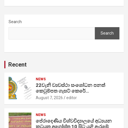
Search
Search
Recent
NEWS
22වැනි ව්‍යවස්ථා සංශෝධන පනත්
කෙටුම්පත ගැසට් කෙරේ…
August 7, 2026
editor
NEWS
පේරාදෙණිය විශ්වවිද්‍යාලයේ අධ්‍යයන
කටයුතු අගෝස්තු 10 සිට යළි ඇරඹේ