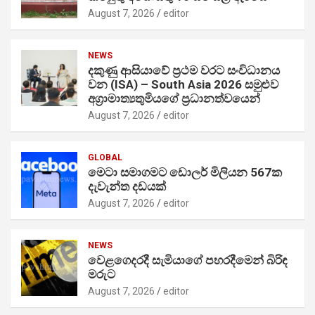
August 7, 2026
editor
NEWS
දකුණු ආසියාවේ ප්‍රථම වරට සංවිධානය
වන (ISA) – South Asia 2026 සමුළුව
අග්‍රාමාත්‍යතුමියගේ ප්‍රධානත්වයෙන්
August 7, 2026
editor
GLOBAL
මෙටා සමාගමට ඩොලර් මිලියන 567ක
දැවැන්ත දඩයක්
August 7, 2026
editor
NEWS
වෙළගෙදරදී සැමියාගේ පහරදීමෙන් බිරිඳ
මරුට
August 7, 2026
editor