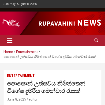
Skip
Saturday, August 8, 2026
to
content
Rupavahini News
Home
Entertainment
පොසොන් උත්සවය නිමිත්තෙන් විශේෂ දුම්රිය ගමන්වාර රැසක්
ENTERTAINMENT
පොසොන් උත්සවය නිමිත්තෙන්
විශේෂ දුම්රිය ගමන්වාර රැසක්
June 8, 2025
editor