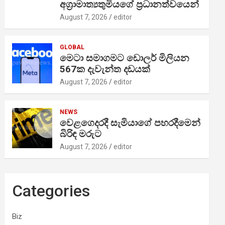
අග්‍රාමාත්‍යතුමියගේ ප්‍රධානත්වයෙන්
August 7, 2026
editor
GLOBAL
මෙටා සමාගමට ඩොලර් මිලියන
567ක දැවැන්ත දඩයක්
August 7, 2026
editor
NEWS
වෙළගෙදරදී සැමියාගේ පහරදීමෙන්
බිරිඳ මරුට
August 7, 2026
editor
Categories
Biz