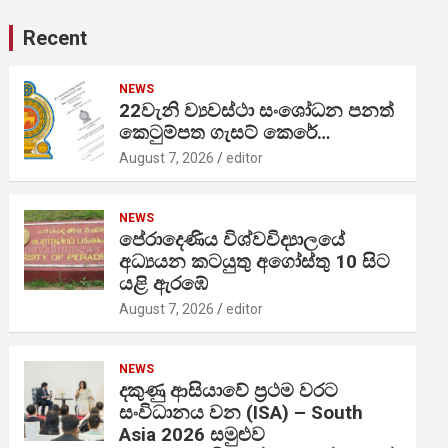
Recent
NEWS
22වැනි ව්‍යවස්ථා සංශෝධන පනත්
කෙටුම්පත ගැසට් කෙරේ…
August 7, 2026
editor
NEWS
පේරාදෙණිය විශ්වවිද්‍යාලයේ
අධ්‍යයන කටයුතු අගෝස්තු 10 සිට
යළි ඇරඹේ
August 7, 2026
editor
NEWS
දකුණු ආසියාවේ ප්‍රථම වරට
සංවිධානය වන (ISA) – South
Asia 2026 සමුළුව