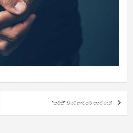
”කජිකී” වියට්නාමයට පහර දෙයි