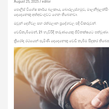
August 25, 2025
editor
පොලිස් විශේෂ කාර්ය බලකාය, බොරලැස්ගමුව, මාලනීබුලත්සිං
දෙදෙනෙකු අත්අඩංගුවට ගෙන තිබෙනවා.
ඔවුන් දෙහිවල සහ රත්මලාන ප්‍රදේශවල පදිංචිකරුවන්.
වෙඩිතැබීමෙන්, 21 හැවිරිදි තරුණයෙකු ජීවිතක්ෂයට පත්වුණා.
ත්‍රීරෝද රථයෙන් පැමිණි දෙදෙනෙකු වෙඩි තැබීම සිදුකර තිබෙ