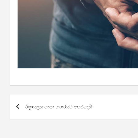
Post
ඊශ්‍රායලය ගාසා නගරයට පහරදෙයි
navigation