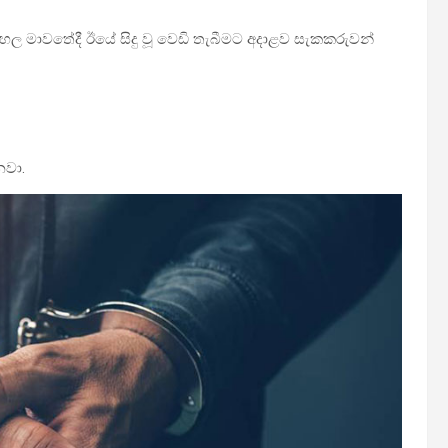
හල මාවතේදී ඊයේ සිදු වූ වෙඩි තැබීමට අදාළව සැකකරුවන්
නවා.