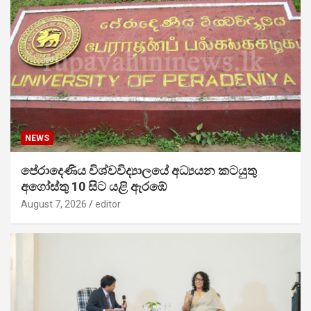
NEWS
පේරාදෙණිය විශ්වවිද්‍යාලයේ අධ්‍යයන කටයුතු
අගෝස්තු 10 සිට යළි ඇරඹේ
August 7, 2026
editor