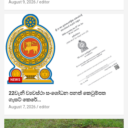
August 9, 2026
editor
NEWS
22වැනි ව්‍යවස්ථා සංශෝධන පනත් කෙටුම්පත
ගැසට් කෙරේ…
August 7, 2026
editor