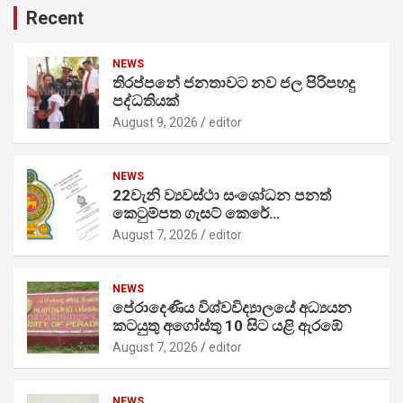
Recent
NEWS
තිරප්පනේ ජනතාවට නව ජල පිරිපහදු
පද්ධතියක්
August 9, 2026
editor
NEWS
22වැනි ව්‍යවස්ථා සංශෝධන පනත්
කෙටුම්පත ගැසට් කෙරේ…
August 7, 2026
editor
NEWS
පේරාදෙණිය විශ්වවිද්‍යාලයේ අධ්‍යයන
කටයුතු අගෝස්තු 10 සිට යළි ඇරඹේ
August 7, 2026
editor
NEWS