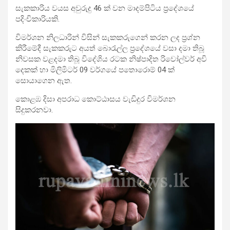
සැකකාරිය වයස අවුරුදු 46 ක් වන මාදම්පිටිය ප්‍රදේශයේ
පදිංචිකාරියකි.
විමර්ශන නිලධාරින් විසින් සැකකරුගෙන් කරන ලද ප්‍රශ්න
කිරීමේදී සැකකරුට අයත් බොරැල්ල ප්‍රදේශයේ වසා දමා තිබූ
නිවසක වළදමා තිබූ විදේශිය රටක නිෂ්පාදිත රිවෝල්වර් අවි
දෙකක් හා මිලිමිටර් 09 වර්ගයේ පතොරොම් 04 ක්
සොයාගෙන ඇත.
කොළඹ දිසා අපරාධ කොට්ඨාසය වැඩිදුර විමර්ශන
සිදුකරනවා.