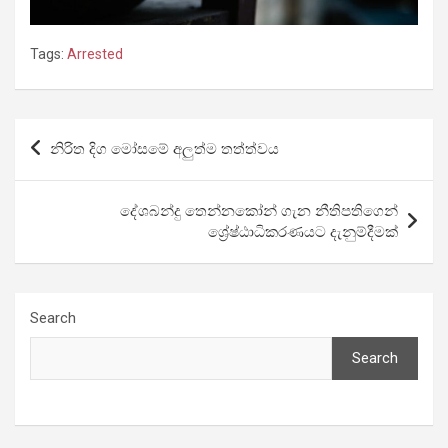
Tags:
Arrested
Post
නිරිත දිග මෝසමේ අලුත්ම තත්ත්වය
navigation
දේශබන්දු තෙන්නකෝන් ගැන නීතිපතිගෙන්
ශ්‍රේෂ්ඨාධිකරණයට දැනුම්දීමක්
Search
Search