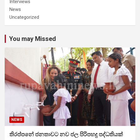
Interviews
News
Uncategorized
You may Missed
NEWS
තිරප්පනේ ජනතාවට නව ජල පිරිපහදු පද්ධතියක්