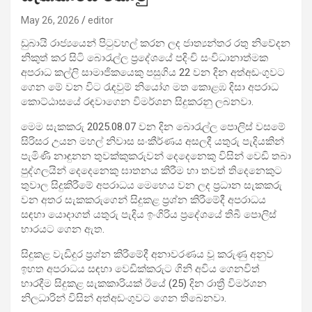
May 26, 2026
editor
ඩුබායි රාජ්‍යයෙන් පිටුවහල් කරන ලද ජාත්‍යන්තර රතු නිවේදන
නිකුත් කර සිටි බොරැල්ල ප්‍රදේශයේ පදිංචි සංවිධානාත්මක
අපරාධ කල්ලි සාමාජිකයෙකු පසුගිය 22 වන දින අත්අඩංගුවට
ගෙන මේ වන විට රැඳවුම් නියෝග මත කොළඹ දිසා අපරාධ
කොට්ඨාසයේ රඳවාගෙන විමර්ශන සිදුකරනු ලබනවා.
මෙම සැකකරු 2025.08.07 වන දින බොරැල්ල පොලිස් වසමේ
සිරිසර උයන මහල් නිවාස සංකීර්ණය අසලදී යතුරු පැදියකින්
පැමිණි නාඳුනන තුවක්කුකරුවන් දෙදෙනෙකු විසින් වෙඩි තබා
පුද්ගලයින් දෙදෙනෙකු ඝාතනය කිරීම හා තවත් තිදෙනෙකුට
තුවාල සිදුකිරීමේ අපරාධය මෙහෙය වන ලද ප්‍රධාන සැකකරු
වන අතර සැකකරුගෙන් සිදුකළ ප්‍රශ්න කිරීමේදී අපරාධය
සඳහා යොදාගත් යතුරු පැදිය ඉංගිරිය ප්‍රදේශයේ තිබී පොලිස්
භාරයට ගෙන ඇත.
සිදුකළ වැඩිදුර ප්‍රශ්න කිරීමේදී අනාවරණය වූ කරුණු අනුව
ඉහත අපරාධය සඳහා වෙඩික්කරුට ගිනි අවිය ගෙනවිත්
භාරදීම සිදුකළ සැකකාරියක් ඊයේ (25) දින රාත්‍රී විමර්ශන
නිලධාරින් විසින් අත්අඩංගුවට ගෙන තිබෙනවා.