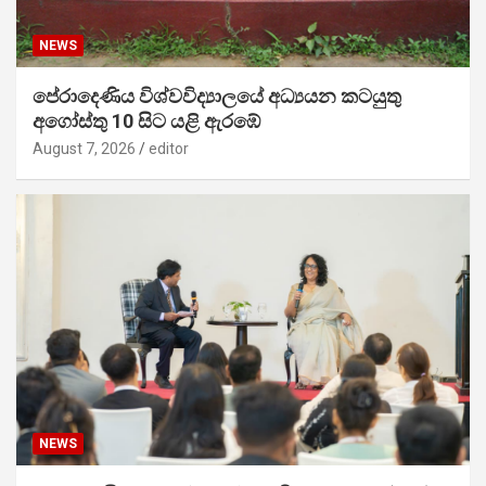
NEWS
පේරාදෙණිය විශ්වවිද්‍යාලයේ අධ්‍යයන කටයුතු
අගෝස්තු 10 සිට යළි ඇරඹේ
August 7, 2026
editor
NEWS