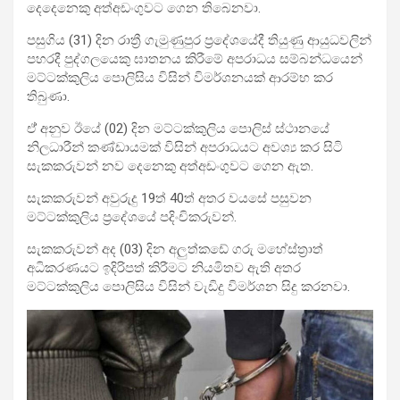
දෙදෙනෙකු අත්අඩංගුවට ගෙන තිබෙනවා.
පසුගිය (31) දින රාත්‍රී ගැමුණුපුර ප්‍රදේශයේදී තියුණු ආයුධවලින්
පහරදී පුද්ගලයෙකු ඝාතනය කිරීමේ අපරාධය සම්බන්ධයෙන්
මට්ටක්කුලිය පොලිසිය විසින් විමර්ශනයක් ආරම්භ කර
තිබුණා.
ඒ් අනුව ඊයේ (02) දින මට්ටක්කුලිය පොලිස් ස්ථානයේ
නිලධාරීන් කණ්ඩායමක් විසින් අපරාධයට අවශ්‍ය කර සිටි
සැකකරුවන් නව දෙනෙකු අත්අඩංගුවට ගෙන ඇත.
සැකකරුවන් අවුරුදු 19ත් 40ත් අතර වයසේ පසුවන
මට්ටක්කුලිය ප්‍රදේශයේ පදිංචිකරුවන්.
සැකකරුවන් අද (03) දින අලුත්කඩේ ගරු මහේස්ත්‍රාත්
අධිකරණයට ඉදිරිපත් කිරීමට නියමිතව ඇති අතර
මට්ටක්කුලිය පොලිසිය විසින් වැඩිදු විමර්ශන සිදු කරනවා.