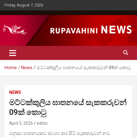
Skip
Friday, August 7, 2026
to
content
Rupavahini News
Home
News
මට්ටක්කුලිය ඝාතනයේ සැකකරුවන් 09ක් කොටු
NEWS
මට්ටක්කුලිය ඝාතනයේ සැකකරුවන්
09ක් කොටු
April 3, 2026
editor
මනුෂ්‍ය ඝාතනයකට අවශ්‍ය කර සිටි සැකකරුවන් නව