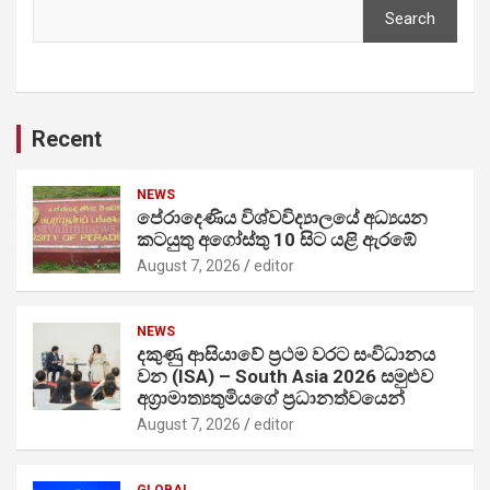
Search
Recent
NEWS
පේරාදෙණිය විශ්වවිද්‍යාලයේ අධ්‍යයන
කටයුතු අගෝස්තු 10 සිට යළි ඇරඹේ
August 7, 2026
editor
NEWS
දකුණු ආසියාවේ ප්‍රථම වරට සංවිධානය
වන (ISA) – South Asia 2026 සමුළුව
අග්‍රාමාත්‍යතුමියගේ ප්‍රධානත්වයෙන්
August 7, 2026
editor
GLOBAL