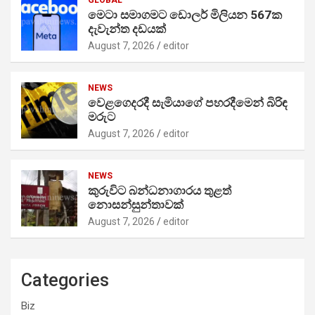
මෙටා සමාගමට ඩොලර් මිලියන 567ක
දැවැන්ත දඩයක්
August 7, 2026
editor
NEWS
වෙළගෙදරදී සැමියාගේ පහරදීමෙන් බිරිඳ
මරුට
August 7, 2026
editor
NEWS
කුරුවිට බන්ධනාගාරය තුළත්
නොසන්සුන්තාවක්
August 7, 2026
editor
Categories
Biz