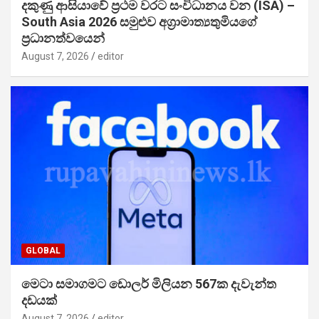
දකුණු ආසියාවේ ප්‍රථම වරට සංවිධානය වන (ISA) –
South Asia 2026 සමුළුව අග්‍රාමාත්‍යතුමියගේ
ප්‍රධානත්වයෙන්
August 7, 2026
editor
GLOBAL
මෙටා සමාගමට ඩොලර් මිලියන 567ක දැවැන්ත
දඩයක්
August 7, 2026
editor