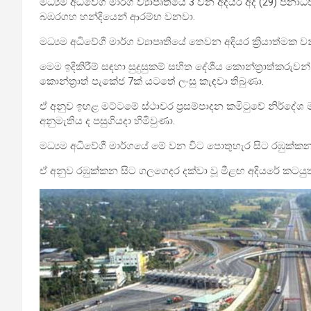
මධ්‍යම අධිවේගී මාර්ග ව්‍යාපෘතියේ 3 වන අදියර අද (29) ජ
බඹරගහ හන්දියෙන් ආරම්භ වනවා.
මධ්‍යම අධිවේගී මාර්ග ව්‍යාපෘතියේ තෙවන අදියර ක්‍රියාත්මක
මෙම ඉදිකිරීම් සඳහා සුදුසුකම් සහිත දේශීය කොන්ත්‍රාත්කරුව
කොන්ත්‍රාත් පැකේජ 7ක් යටතේ ලංසු කැඳවා තිබුණා.
ඒ අනුව ඉහළ මට්ටමේ ස්ථාවර ප්‍රසම්පාදන කමිටුවේ නිර්දේශ ම
අනුමැතිය ද පසුගියදා හිමිවුණා.
මධ්‍යම අධිවේගී මාර්ගයේ මේ වන විට පොතුහැර සිට රඹුක්කන 
ඒ අනුව රඹුක්කන සිට ගලගෙදර දක්වා වූ මීළඟ අදියරේ කටයුතු