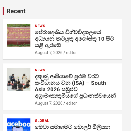
Recent
NEWS
පේරාදෙණිය විශ්වවිද්‍යාලයේ
අධ්‍යයන කටයුතු අගෝස්තු 10 සිට
යළි ඇරඹේ
August 7, 2026
editor
NEWS
දකුණු ආසියාවේ ප්‍රථම වරට
සංවිධානය වන (ISA) – South
Asia 2026 සමුළුව
අග්‍රාමාත්‍යතුමියගේ ප්‍රධානත්වයෙන්
August 7, 2026
editor
GLOBAL
මෙටා සමාගමට ඩොලර් මිලියන