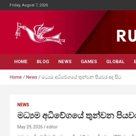
Skip
Friday, August 7, 2026
to
content
Rupavahini News
HOME
BLOG
NEWS
GAMES
GLOBAL
Home
News
මධ්‍යම අධිවේගයේ තුන්වන පියවර අද සිට
NEWS
මධ්‍යම අධිවේගයේ තුන්වන පියවර
May 29, 2026
editor