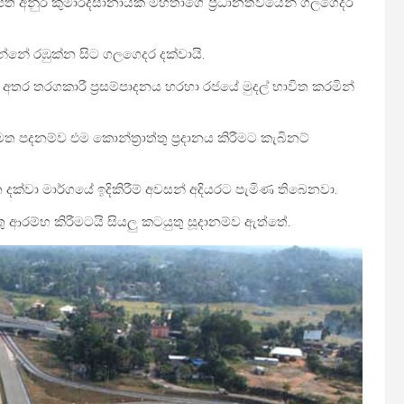
නාධිපති අනුර කුමාරදිසානායක මහතාගේ ප්‍රධානත්වයෙන් ගලගෙදර
 වන්නේ රඹුක්න සිට ගලගෙදර දක්වායි.
න් අතර තරගකාරී ප්‍රසම්පාදනය හරහා රජයේ මුදල් භාවිත කරමින්
ත පදනම්ව එම කොන්ත්‍රාත්තු ප්‍රදානය කිරීමට කැබිනට්
දක්වා මාර්ගයේ ඉදිකිරීම් අවසන් අදියරට පැමිණ තිබෙනවා.
 ආරම්භ කිරීමටයි සියලු කටයුතු සූදානම්ව ඇත්තේ.