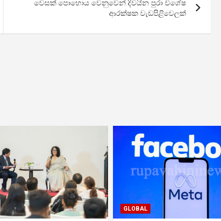
වෙසක් පොහොය වෙනුවෙන් දිවයින පුරා විශේෂ
ආරක්ෂක වැඩපිළිවෙලක්
GLOBAL