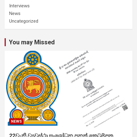
Interviews
News
Uncategorized
You may Missed
NEWS
22වැනි ව්‍යවස්ථා සංශෝධන පනත් කෙටුම්පත