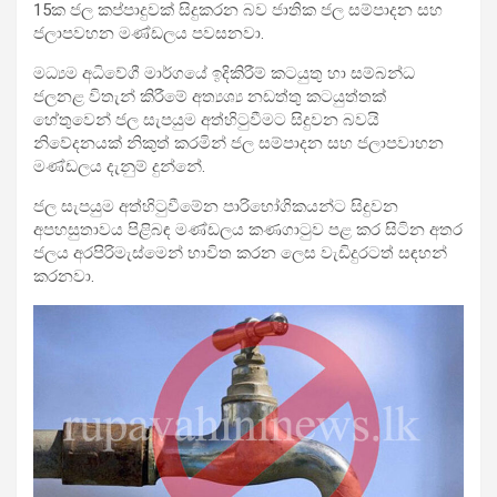
15ක ජල කප්පාදුවක් සිදුකරන බව ජාතික ජල සම්පාදන සහ
ජලාපවහන මණ්ඩලය පවසනවා.
මධ්‍යම අධිවේගී මාර්ගයේ ඉදිකිරීම් කටයුතු හා සම්බන්ධ
ජලනළ විතැන් කිරීමේ අත්‍යශ්‍ය නඩත්තු කටයුත්තක්
හේතුවෙන් ජල සැපයුම අත්හිටුවීමට සිදුවන බවයි
නිවේදනයක් නිකුත් කරමින් ජල සම්පාදන සහ ජලාපවාහන
මණ්ඩලය දැනුම් දුන්නේ.
ජල සැපයුම අත්හිටුවීමේන පාරිභෝගිකයන්ට සිදුවන
අපහසුතාවය පිළිබඳ මණ්ඩලය කණගාටුව පළ කර සිටින අතර
ජලය අරපිරිමැස්මෙන් භාවිත කරන ලෙස වැඩිදුරටත් සඳහන්
කරනවා.