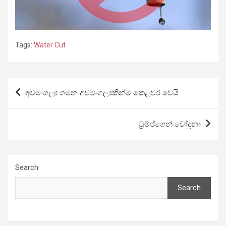
Tags:
Water Cut
Post
අවමංගල්‍ය ගමන අවමංගල්‍යකින්ම ‌කෙළවර වෙයි
navigation
ට්‍රම්ප්ගෙන් චෝදනා
Search
Search