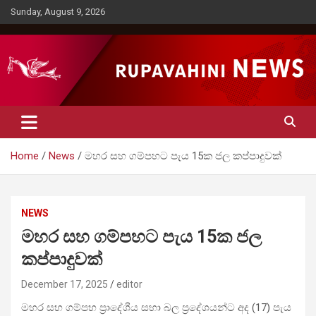
Skip
Sunday, August 9, 2026
to
content
Rupavahini News
Home
News
මහර සහ ගම්පහට පැය 15ක ජල කප්පාදුවක්
NEWS
මහර සහ ගම්පහට පැය 15ක ජල
කප්පාදුවක්
December 17, 2025
editor
මහර සහ ගම්පහ ප්‍රාදේශීය සභා බල ප්‍රදේශයන්ට අද (17) පැය