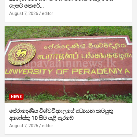
ගැසට් කෙරේ…
August 7, 2026
editor
NEWS
පේරාදෙණිය විශ්වවිද්‍යාලයේ අධ්‍යයන කටයුතු
අගෝස්තු 10 සිට යළි ඇරඹේ
August 7, 2026
editor