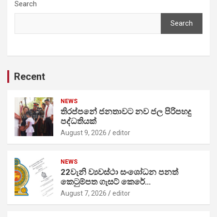
Search
Search
Recent
NEWS
තිරප්පනේ ජනතාවට නව ජල පිරිපහදු
පද්ධතියක්
August 9, 2026
editor
NEWS
22වැනි ව්‍යවස්ථා සංශෝධන පනත්
කෙටුම්පත ගැසට් කෙරේ…
August 7, 2026
editor