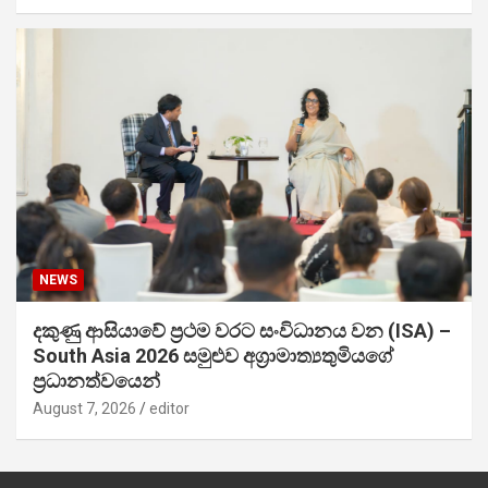
NEWS
දකුණු ආසියාවේ ප්‍රථම වරට සංවිධානය වන (ISA) –
South Asia 2026 සමුළුව අග්‍රාමාත්‍යතුමියගේ
ප්‍රධානත්වයෙන්
August 7, 2026
editor