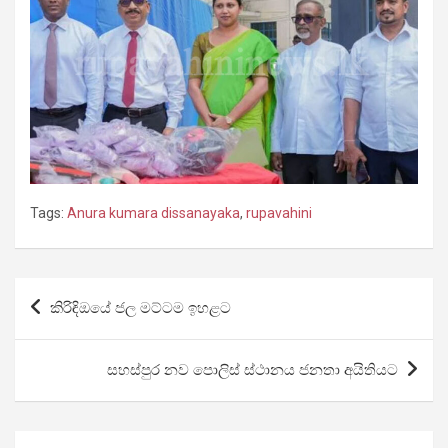
Tags:
Anura kumara dissanayaka
,
rupavahini
Post
කිරිඳිඔයේ ජල මට්ටම ඉහළට
navigation
සහස්පුර නව පොලිස් ස්ථානය ජනතා අයිතියට