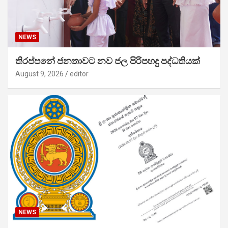
NEWS
තිරප්පනේ ජනතාවට නව ජල පිරිපහදු පද්ධතියක්
August 9, 2026
editor
NEWS