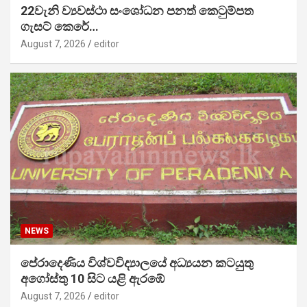
22වැනි ව්‍යවස්ථා සංශෝධන පනත් කෙටුම්පත
ගැසට් කෙරේ…
August 7, 2026
editor
NEWS
පේරාදෙණිය විශ්වවිද්‍යාලයේ අධ්‍යයන කටයුතු
අගෝස්තු 10 සිට යළි ඇරඹේ
August 7, 2026
editor