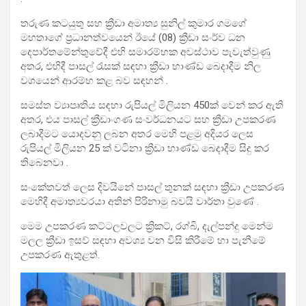
තරුණ කටයුතු සහ ක්‍රීඩා අමාත්‍ය සුනිල් කුමාර ගමගේ
මහතාගේ ප්‍රධානත්වයෙන් ඊයේ (08) ක්‍රීඩා සංර්ව ධන
දෙපාර්තමේන්තුවේදී එහි සමාරම්භක අවස්ථාව පැවැත්වුණු
අතර, එහිදී පාසල් රැසක් සඳහා ක්‍රීඩා භාණ්ඩ බෙදාදීම නිල
වශයෙන් ආරම්භ කළ බව සඳහන් .
සමස්ත ව්‍යාපෘතිය සඳහා රුපියල් මිලියන 450ක් වෙන් කර ඇති
අතර, එය පාසල් ක්‍රීඩාංගණ සංවර්ධනයට සහ ක්‍රීඩා උපකරණ
ලබාදීමට යොදවනු ලබන අතර මෙහි පළමු අදියර ලෙස
රුපියල් මිලියන 25 ක් වටිනා ක්‍රීඩා භාණ්ඩ බෙදාදීම සිදු කර
තිබෙනවා .
සංකේතවත් ලෙස දිවයිනේ පාසල් තුනක් සඳහා ක්‍රීඩා උපකරණ
මෙහිදී අමාත්‍යවරයා අතින් පිරිනාමු බවයි වාර්තා වුණේ .
මෙම උපකරණ කට්ටලවලට ක්‍රිකට්, රග්බි, දැල්පන්දු මෙන්ම
මලල ක්‍රීඩා ඉසව් සඳහා අවශ්‍ය වන විසි කිරීමේ හා පැනීමේ
උපකරණ ඇතුළත්.