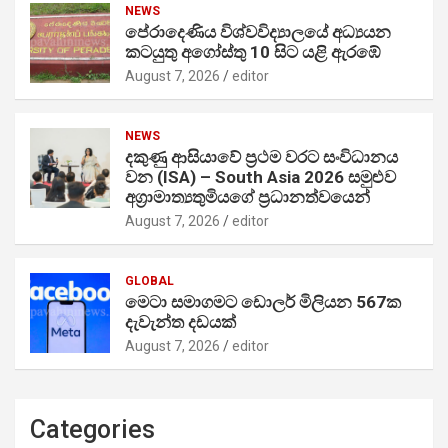
NEWS
පේරාදෙණිය විශ්වවිද්‍යාලයේ අධ්‍යයන
කටයුතු අගෝස්තු 10 සිට යළි ඇරඹේ
August 7, 2026
editor
NEWS
දකුණු ආසියාවේ ප්‍රථම වරට සංවිධානය
වන (ISA) – South Asia 2026 සමුළුව
අග්‍රාමාත්‍යතුමියගේ ප්‍රධානත්වයෙන්
August 7, 2026
editor
GLOBAL
මෙටා සමාගමට ඩොලර් මිලියන 567ක
දැවැන්ත දඩයක්
August 7, 2026
editor
Categories