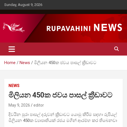
Skip
Sunday, August 9, 2026
to
content
Rupavahini News
Home
News
මිලියන 450ක ජවය පාසල් ක්‍රීඩාවට
NEWS
මිලියන 450ක ජවය පාසල් ක්‍රීඩාවට
May 9, 2026
editor
දිවයින පුරා පාසල් දරුවන් ක්‍රීඩාවට යොමු කිරීම සඳහා රුපියල්
මිලියන 450ක ව්‍යාපෘතියක් රජය මගින් ආරම්භ කර තිබෙනවා
.