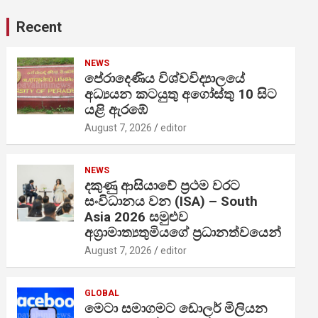
Recent
NEWS
පේරාදෙණිය විශ්වවිද්‍යාලයේ
අධ්‍යයන කටයුතු අගෝස්තු 10 සිට
යළි ඇරඹේ
August 7, 2026
editor
NEWS
දකුණු ආසියාවේ ප්‍රථම වරට
සංවිධානය වන (ISA) – South
Asia 2026 සමුළුව
අග්‍රාමාත්‍යතුමියගේ ප්‍රධානත්වයෙන්
August 7, 2026
editor
GLOBAL
මෙටා සමාගමට ඩොලර් මිලියන