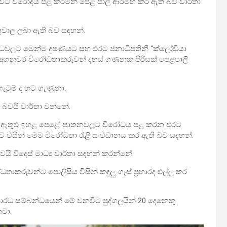
ට විරෝදය පළ කරමින් පෙළ පාලී ආරම්භ කර ඇති බව වාර්තා
ුවාල ලබා ඇති බව සඳහන්.
රාධවලට මෙන්ම දුෂණයට සහ එරට ජනාධිපතිනී “ක්ලෝඩියා
ටි අගනුවර විරෝධතාකරුවන් දහස් ගණනක පිරිසක් පෙළපාලි
ැටුම් ද හට ගැණුනා.
ි බවයි වාර්තා වන්නේ.
ීම ඇතුළු ඉහළ පෙළේ ඝාතනවලට විරෝධය පළ කරන එරට
 විසින් මෙම විරෝධතා රැළි සංවිධානය කර ඇති බව සඳහන්.
ි විදෙස් මාධ්‍ය වාර්තා සඳහන් කරන්නේ.
තාකරුවන්ට පොලිසිය විසින් කඳුලු ගෑස් ප්‍රහාරද එල්ල කර
අපාරධ සම්බන්ධයෙන් මේ වනවිට පුද්ගලයින් 20 දෙනෙකු
වා.