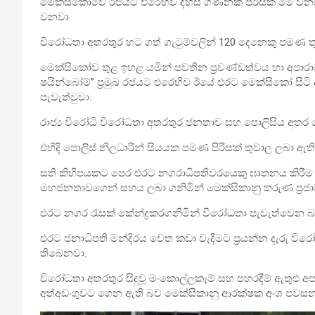
මෙක්සිකෝවේ රජයට එරෙහිව දහස් ගණනක පිරිසක් මේ වනවි
වනවා.
විරෝධතා අතරතුර හට ගත් ගැටුම්වලින් 120‍ දෙනෙකු පමණ ත
මෙක්සිකෝව තුළ ඉහළ යමින් පවතින ප්‍රචණ්ඩත්වය හා අපා
ෂයින්බෝම්” ප්‍රමුඛ රජයට එරෙහිව ඊයේ එරට මෙක්සිකෝ සි
පැවැත්වුවා.
රාජ්‍ය විරෝධි විරෝධතා අතරතුර ජනතාව සහ පොලිසිය අතර ග
එහිදි පොලිස් නිලධාරින් සියයක පමණ පිරිසක් තුවාල ලබා ඇත
සති කිහිපයකට පෙර එරට නගරාධිපතිවරයෙකු ඝාතනය කිර
මහජනතාවගෙන් සහය ලබා ගනිමින් මෙක්සිකානු තරුණ ප්‍රජාව
එරට නගර රැසක් කේන්ද්‍රකරගනිමින් විරෝධතා පැවැත්වෙන බවය
එරට ජනාධිපති මන්දිරය වෙත කඩා වැදීමට ප්‍රයන්න දැරු විරෝධ
තිබෙනවා.
විරෝධතා අතරතුර සිදුවූ මංකොල්ලකෑම් සහ පහරදීම් ඇතුළු 
අත්අඩංගුවට ගෙන ඇති බව මෙක්සිකානු ආරක්ෂක අංශ පවසන