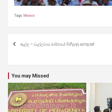
Tags:
Mexico
Post
ඇල්ල – වැල්ලවාය මාර්ගයේ බිහිසුණු අනතුරක්
navigation
You may Missed