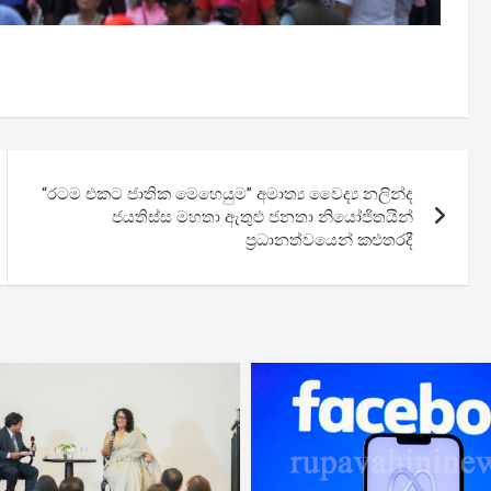
“රටම එකට ජාතික මෙහෙයුම” අමාත්‍ය වෛද්‍ය නලින්ද
ජයතිස්ස මහතා ඇතුළු ජනතා නියෝජිතයින්
ප්‍රධානත්වයෙන් කළුතරදී