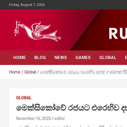
Skip
Friday, August 7, 2026
to
content
Rupavahini News
HOME
BLOG
NEWS
GAMES
GLOBAL
Home
Global
මෙක්සිකෝවේ රජයට එරෙහිව දහස් ගණනක පිරි
GLOBAL
මෙක්සිකෝවේ රජයට එරෙහිව දහ
November 16, 2025
editor