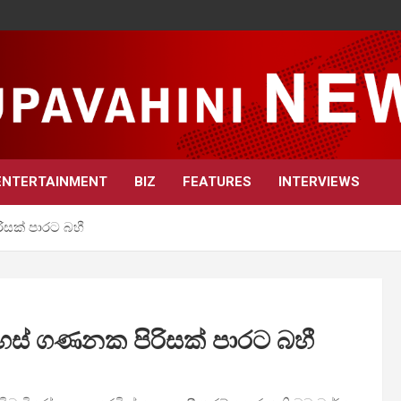
ENTERTAINMENT
BIZ
FEATURES
INTERVIEWS
සක් පාරට බහී
ස් ගණනක පිරිසක් පාරට බහී