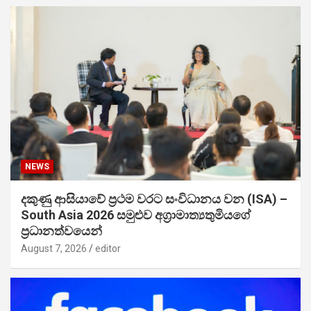
NEWS
දකුණු ආසියාවේ ප්‍රථම වරට සංවිධානය වන (ISA) –
South Asia 2026 සමුළුව අග්‍රාමාත්‍යතුමියගේ
ප්‍රධානත්වයෙන්
August 7, 2026
editor