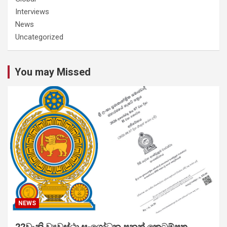
Interviews
News
Uncategorized
You may Missed
NEWS
22වැනි ව්‍යවස්ථා සංශෝධන පනත් කෙටුම්පත