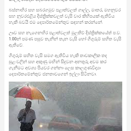
බස්නාහිර සහ සබරගමුව පළාත්වලත් ගාල්ල, මාතර, මහනුවර
සහ නුවරඑළිය දිස්ත්‍රික්කවලත් වැසි වාර කිහිපයක් ඇතිවිය
හැකි බවයි එම දෙපාර්තමේන්තුව සඳහන් කරන්නේ.
ඌව සහ නැගෙනහිර පළාත්වලත් මුලතිව් දිස්ත්‍රික්කයේත් ප.ව.
1.00න් පමණ පසුව තැනින් තැන වැසි හෝ ගිගුරුම් සහිත වැසි
ඇතිවේ.
ගිගුරුම් සහිත වැසි සමග ඇතිවිය හැකි තාවකාලික තද
සුළංවලින් සහ අකුණු මඟින් සිදුවන අනතුරු අවම කර
ගැනීමට අවශ්‍ය පියවර ගන්නා ලෙස කාලගුණවිද්‍යා
දෙපාර්තමේන්තුව ජනතාවගෙන් ඉල්ලා සිටිනවා.