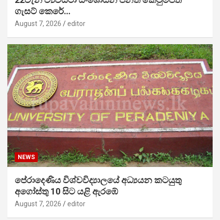
ගැසට් කෙරේ…
August 7, 2026
editor
NEWS
පේරාදෙණිය විශ්වවිද්‍යාලයේ අධ්‍යයන කටයුතු
අගෝස්තු 10 සිට යළි ඇරඹේ
August 7, 2026
editor