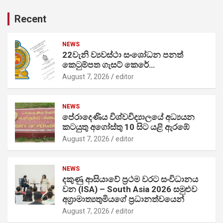
Recent
NEWS
22වැනි ව්‍යවස්ථා සංශෝධන පනත්
කෙටුම්පත ගැසට් කෙරේ…
August 7, 2026
editor
NEWS
පේරාදෙණිය විශ්වවිද්‍යාලයේ අධ්‍යයන
කටයුතු අගෝස්තු 10 සිට යළි ඇරඹේ
August 7, 2026
editor
NEWS
දකුණු ආසියාවේ ප්‍රථම වරට සංවිධානය
වන (ISA) – South Asia 2026 සමුළුව
අග්‍රාමාත්‍යතුමියගේ ප්‍රධානත්වයෙන්
August 7, 2026
editor