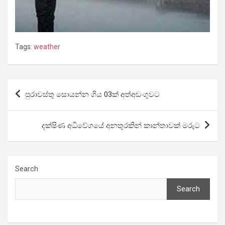
Tags:
weather
Post
පුරාවස්තු සොයන්න ගිය 03ක් අත්අඩංගුවට
navigation
දක්ෂිණ අධිවේගයේ අනතුරකින් කාන්තාවක් මරුට
Search
Search