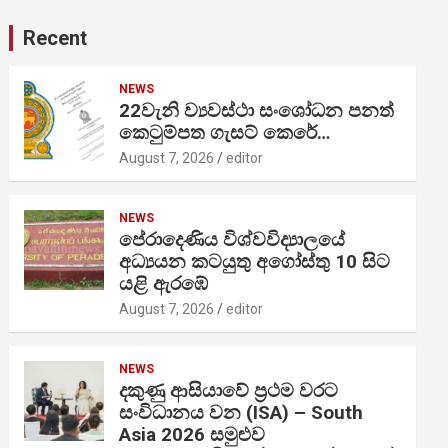
Recent
NEWS
22වැනි ව්‍යවස්ථා සංශෝධන පනත්
කෙටුම්පත ගැසට් කෙරේ…
August 7, 2026
editor
NEWS
පේරාදෙණිය විශ්වවිද්‍යාලයේ
අධ්‍යයන කටයුතු අගෝස්තු 10 සිට
යළි ඇරඹේ
August 7, 2026
editor
NEWS
දකුණු ආසියාවේ ප්‍රථම වරට
සංවිධානය වන (ISA) – South
Asia 2026 සමුළුව