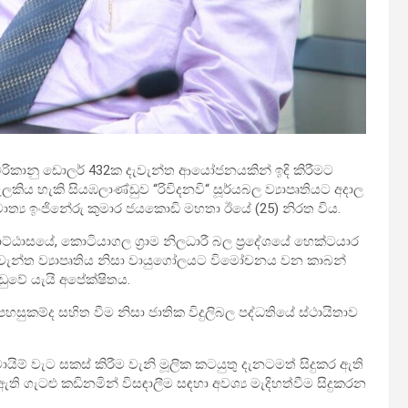
මෙරිකානු ඩොලර් 432ක දැවැන්ත ආයෝජනයකින් ඉදි කිරීමට
ලකිය හැකි සියඹලාණ්ඩුව “රිවිදනවි“ සූර්යබල ව්‍යාපෘතියට අදාල
මාත්‍ය ඉංජිනේරු කුමාර ජයකොඩි මහතා ඊයේ (25) නිරත විය.
ොට්ඨාසයේ, කොටියාගල ග්‍රාම නිලධාරී බල ප්‍රදේශයේ හෙක්ටයාර
 දැවැන්ත ව්‍යාපෘතිය නිසා වායුගෝලයට විමෝචනය වන කාබන්
ඩුවේ යැයි අපේක්ෂිතය.
හසුකම්ද සහිත වීම නිසා ජාතික විදුලිබල පද්ධතියේ ස්ථායිතාව
 මායිම් වැට සකස් කිරීම වැනි මූලික කටයුතු දැනටමත් සිදුකර ඇති
ි ගැටළු කඩිනමින් විසඳාලීම සඳහා අවශ්‍ය මැදිහත්වීම සිදුකරන