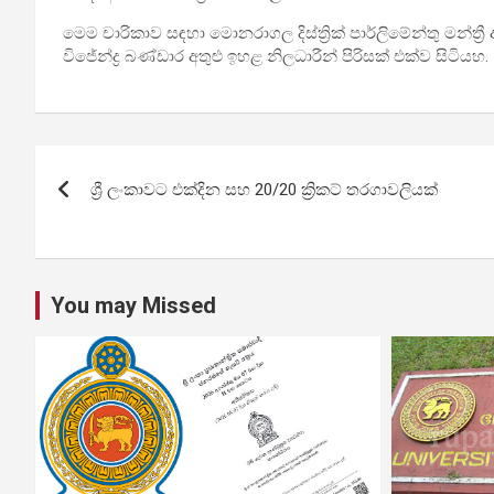
මෙම චාරිකාව සඳහා මොනරාගල දිස්ත්‍රික් පාර්ලිමේන්තු මන්ත්‍
විජේන්ද්‍ර බණ්ඩාර අතුළු ඉහළ නිලධාරීන් පිරිසක් එක්ව සිටියහ.
Post
ශ්‍රී ලංකාවට එක්දින සහ 20/20 ක්‍රිකට් තරගාවලියක්
navigation
You may Missed