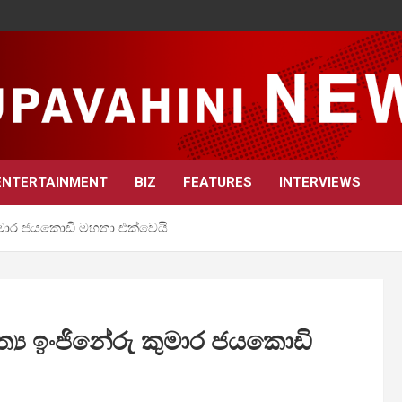
ENTERTAINMENT
BIZ
FEATURES
INTERVIEWS
 කුමාර ජයකොඩි මහතා එක්වෙයි
ත්‍ය ඉංජිනේරු කුමාර ජයකොඩි