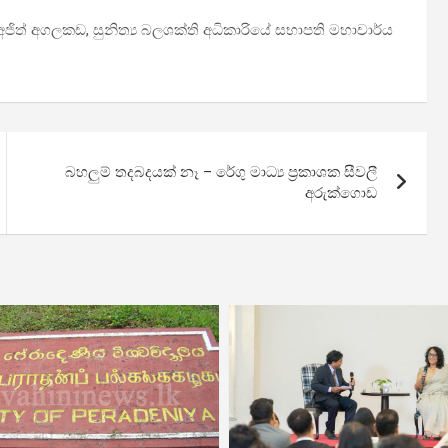
රී අජිත් අගලකඩ, සුනිත්‍ය බලශක්ති අධිකාරියේ සභාපති මහාචාර්ය
බහලුම් තදබදයක් නෑ – රේගු මාධ්‍ය ප්‍රකාශක සීවලී
අරුක්ගොඩ