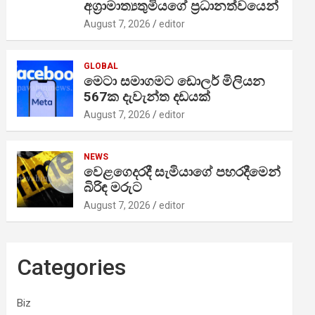
අග්‍රාමාත්‍යතුමියගේ ප්‍රධානත්වයෙන්
August 7, 2026
editor
GLOBAL
මෙටා සමාගමට ඩොලර් මිලියන
567ක දැවැන්ත දඩයක්
August 7, 2026
editor
NEWS
වෙළගෙදරදී සැමියාගේ පහරදීමෙන්
බිරිඳ මරුට
August 7, 2026
editor
Categories
Biz