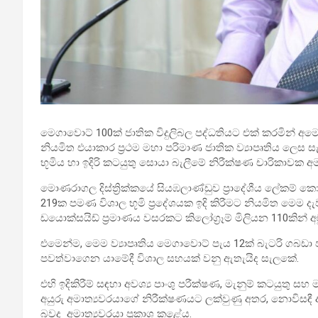
මෙගාවොට් 100ක් ජාතික විදුලිබල පද්ධතියට එක් කරමින් අ
නියමිත එයාකාර ප්‍රථම මහා පරිමාණ ජාතික ව්‍යාපෘතිය ලෙස සැ
භූමිය හා ඉදිරි කටයුතු සොයා බැලීමේ නිරීක්ෂණ චාරිකාවක අ
මොණරාගල දිස්ත්‍රික්කයේ සියඹලාණ්ඩුව ප්‍රාදේශීය ලේකම් ක
219ක පමණ විශාල භූමි ප්‍රදේශයක ඉදි කිරීමට නියමිත මෙම
ඩයොක්සයිඩ් ප්‍රමාණය වසරකට කිලෝග්‍රෑම් මිලියන 110කින් අ
එමෙන්ම, මෙම ව්‍යාපෘතිය මෙගාවොට් පැය 12ක් බැටරි ගබඩා ප
පවත්වාගෙන යාමේදී විශාල සහයක් වනු ඇතැයිද සැලකේ.
එහි ඉදිකිරීම් සඳහා අවශ්‍ය පාංශු පරීක්ෂණ, මැනුම් කටයුතු සහ
අයුරු අමාත්‍යවරයාගේ නිරීක්ෂණයට ලක්වුණු අතර, නොවිසඳී ඇත
බවද අමාත්‍යවරයා ප්‍රකාශ කළේය.