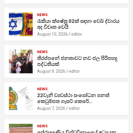
NEWS
රැකියා ක්ෂේත්‍ර 02ක් සඳහා වෙබ් ද්වාරය
අද විවෘත වෙයි
August 10, 2026
editor
NEWS
තිරප්පනේ ජනතාවට නව ජල පිරිපහදු
පද්ධතියක්
August 9, 2026
editor
NEWS
22වැනි ව්‍යවස්ථා සංශෝධන පනත්
කෙටුම්පත ගැසට් කෙරේ…
August 7, 2026
editor
NEWS
පේරාදෙණිය විශ්වවිද්‍යාලයේ අධ්‍යයන