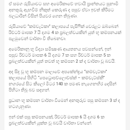
ඒ සමග රුසියාවට සහ අමෙරිකාවේ හවායි ප්‍රාන්තයට සුනාමි
අනතුරු ඇඟවීම් නිකුත් කෙරුණ ද පසුව ඒවා ඉවත් කිරීමට
බලධාරීන් විසින් පියවර ගෙන තිබුණා.
රුසියාවේ “කම්චැට්කා” කලාපයේ පැසිෆික් වෙරළට ඔබ්බෙන්
රිච්ටර් මාපක 7 යි දශම 4 ක ප්‍රබලත්වයකින් යුත් භූ කම්පනයක්
පළමුවෙන් වාර්තා වී තිබෙනවා.
අමෙරිකානු භූ විද්‍යා සමීක්‍ෂණ ආයතනය පවසන්නේ, ඉන්
පසුව රිච්ටර් මාපක 6 යි දශම 7 ක සහ රිච්ටර් මාපක 5 ක
ප්‍රබලත්වයකින් යුත් තවත් භූ කම්පන 2 ක් ද වාර්තා වූ බවයි.
අද සිදු වූ භූ කම්පන මාලාවේ අපකේන්ද්‍රය “කම්චැට්කා”
කලාපයේ පිහිටි “පෙට්‍රොපව්ලොව්ස්ක් – කම්චැට්ස්කි”
නගරයේ සිට කිලෝ මීටර 140 ක පමණ නැගෙනහිර දෙසින්
පිහිටා තිබූ බව සඳහන්.
ප්‍රධාන භූ කම්පන වාර්තා වීමෙන් අනතුරුව පසු කම්පන 3 ක් ද
හටගැනුණා.
ඉන් එක් පසු කම්පනයක්, රිච්ටර් මාපක 6 යි දශම 6 ක
ප්‍රබලත්වයකින් යුක්ත වූ බවයි වාර්තා වන්නේ.