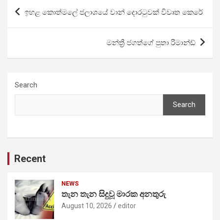
Post
ඉහළ කොත්මලේ ජලාශයේ වාන් දොරටුවක් විවෘත කෙරේ
navigation
මන්ත්‍රී ජගත්ගේ පුතා රිමාන්ඩ්
Search
Search
Recent
NEWS
තැන තැන සිදුවූ මාරක අනතුරු
August 10, 2026
editor