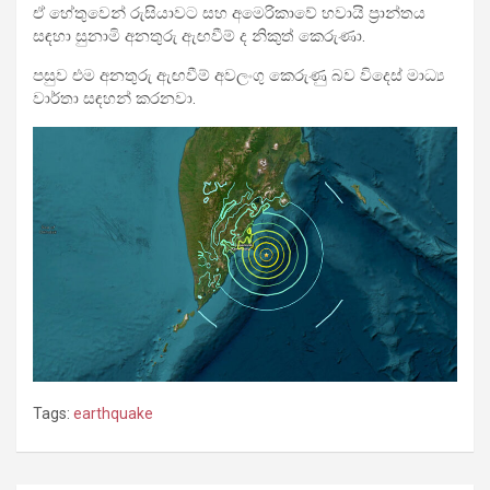
ඒ හේතුවෙන් රුසියාවට සහ අමෙරිකාවේ හවායි ප්‍රාන්තය
සඳහා සුනාමි අනතුරු ඇඟවීම් ද නිකුත් කෙරුණා.
පසුව එම අනතුරු ඇඟවීම් අවලංගු කෙරුණු බව විදෙස් මාධ්‍ය
වාර්තා සඳහන් කරනවා.
Tags:
earthquake