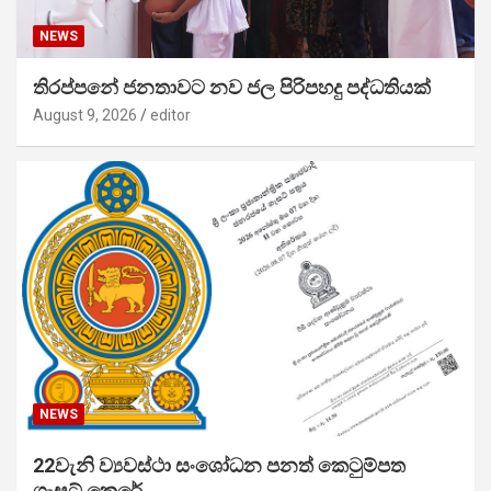
NEWS
තිරප්පනේ ජනතාවට නව ජල පිරිපහදු පද්ධතියක්
August 9, 2026
editor
NEWS
22වැනි ව්‍යවස්ථා සංශෝධන පනත් කෙටුම්පත
ගැසට් කෙරේ…