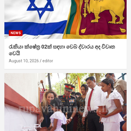
NEWS
රැකියා ක්ෂේත්‍ර 02ක් සඳහා වෙබ් ද්වාරය අද විවෘත
වෙයි
August 10, 2026
editor