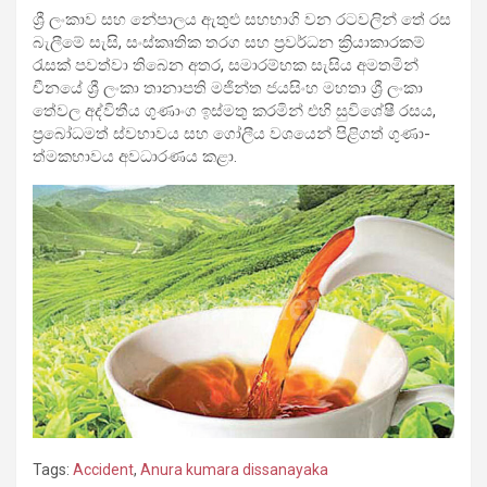
ශ්‍රී ලංකාව සහ නේපා­ලය ඇතුළු සහ­භාගි වන රට­ව­ලින් තේ රස
බැලීමේ සැසි, සංස්කෘ­තික තරග සහ ප්‍රව­ර්ධන ක්‍රියා­කා­ර­කම්
රැසක් පවත්වා තිබෙන අතර, සමා­ර­ම්භක සැසිය අම­ත­මින්
චීනයේ ශ්‍රී ලංකා තානා­පති මජින්ත ජය­සිංහ මහතා ශ්‍රී ලංකා
තේවල අද්වි­තීය ගුණාංග ඉස්මතු කර­මින් එහි සුවි­ශේෂී රසය,
ප්‍රබෝ­ධ­මත් ස්වභා­වය සහ ගෝලීය වශ­යෙන් පිළි­ගත් ගුණා­
ත්ම­ක­භා­වය අව­ධා­ර­ණය කළා.
Tags:
Accident
,
Anura kumara dissanayaka