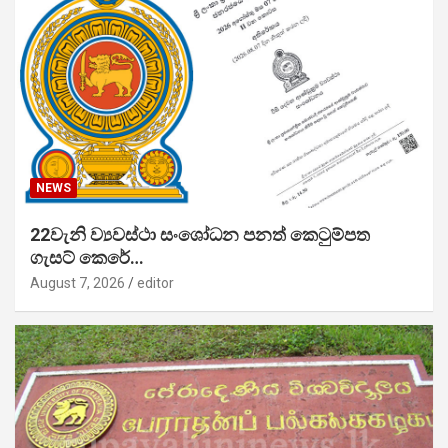
NEWS
22වැනි ව්‍යවස්ථා සංශෝධන පනත් කෙටුම්පත
ගැසට් කෙරේ…
August 7, 2026
editor