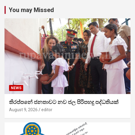
You may Missed
NEWS
තිරප්පනේ ජනතාවට නව ජල පිරිපහදු පද්ධතියක්
August 9, 2026
editor