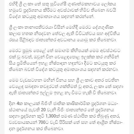
එහිදී ශ්‍රී ලංකා තේ සතු සුවි­ශේෂී ගුණා­ත්ම­ක­භා­වය ලෝකය
හමුවේ ප්‍රද­ර්ශ­නය කිරී­මට අව­ස්ථා­වක් හිමිව තිබෙන බවයි
විදේශ කට­යුතු අමා­ත්‍යාං­ශය සඳහන් කරන්නේ.
ශ්‍රී ලංකා තානා­ප­ති­ව­රයා විසින් මෙහිදී මෙරට දේශ­ගු­ණික
කලාප හතක නිප­ද­වන තේවල ඇති විවි­ධ­ත්වය සහ අද්වි­තීය
රසය පිළි­බ­ඳව ජාත්‍ය­න්තර අව­ධා­නය යොමු කර තිබෙනවා.
මෙරට ප්‍රමුඛ පෙළේ තේ සමා­ගම් කිහි­ප­යක් මෙම අව­ස්ථා­වට
එක් වූ බවත්, ඔවුන් චීන වෙළෙ­ඳ­පොළ ඉලක්ක කර ගනි­මින්
සිය ප්‍රමි­ති­යෙන් ඉහළ නිෂ්පා­දන හඳුන්වා දීමට කට­යුතු කර
තිබෙන බවත් විදේශ කට­යුතු අමා­ත්‍යාං­ශය සඳ­හන් කරනවා.
මෙම වැඩ­ස­ට­හන මඟින් චීනය සහ ශ්‍රී ලංකාව අතර පව­තින
වෙළෙඳ සබ­ඳතා තව­දු­ර­ටත් ශක්ති­මත් වූ අතර, ලංකා තේ සඳහා
ඇති ජාත්‍ය­න්තර ඉල්ලුම ඉහළ නැංවී­මට හැකි වී තිබෙනවා.
දින 4ක කාල­යක් බීජිංහි ජාතික කෘෂි­කා­ර්මික ප්‍රද­ර්ශන මධ්‍ය­
ස්ථා­නයේ පැවති 20 වැනි බීජිං ජාත්‍ය­න්තර තේ ප්‍රද­ර්ශ­නය
සඳහා ප්‍රද­ර්ශන කුටි 1,300ක් පමණ ස්ථාපිත කර තිබුණු අතර,
ව්‍යව­සා­ය­ක­යන් 700ට වැඩි පිරි­සක් තේ සහ තේ ආශ්‍රිත නිෂ්පා­
දන ප්‍රද­ර්ශ­නය කර තිබෙනවා.