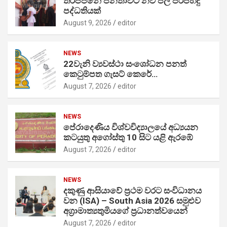
තිරප්පනේ ජනතාවට නව ජල පිරිපහදු
පද්ධතියක්
August 9, 2026
editor
NEWS
22වැනි ව්‍යවස්ථා සංශෝධන පනත්
කෙටුම්පත ගැසට් කෙරේ…
August 7, 2026
editor
NEWS
පේරාදෙණිය විශ්වවිද්‍යාලයේ අධ්‍යයන
කටයුතු අගෝස්තු 10 සිට යළි ඇරඹේ
August 7, 2026
editor
NEWS
දකුණු ආසියාවේ ප්‍රථම වරට සංවිධානය
වන (ISA) – South Asia 2026 සමුළුව
අග්‍රාමාත්‍යතුමියගේ ප්‍රධානත්වයෙන්
August 7, 2026
editor