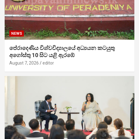
NEWS
පේරාදෙණිය විශ්වවිද්‍යාලයේ අධ්‍යයන කටයුතු
අගෝස්තු 10 සිට යළි ඇරඹේ
August 7, 2026
editor