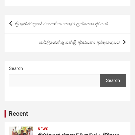
Post
ත්‍රිකුණාමලයේ ව්‍යාපාරිකයෙකුට ලක්ෂයක දඩයක්
navigation
පාර්ලිමේන්තු මන්ත්‍රී අර්ච්චනා අත්අඩංගුවට
Search
Search
Recent
NEWS