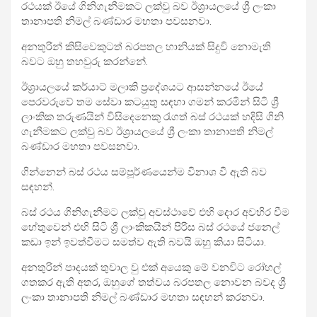
රථයක් ඊයේ ගිනිගැනීමකට ලක්වු බව ඊශ්‍රායලයේ ශ්‍රී ලංකා
තානාපති නිමල් බණ්ඩාර මහතා පවසනවා.
අනතුරින් කිසිවෙකුටත් බරපතල හානියක් සිදුවි නොමැති
බවට ඔහු තහවුරු කරන්නේ.
ඊශ්‍රායලයේ කර්යාට් මලාකි ප්‍රදේශයට ආසන්නයේ ඊයේ
පෙරවරුවේ තම සේවා කටයුතු සඳහා ගමන් කරමින් සිටි ශ්‍රී
ලාංකික තරුණයින් විසිදෙනෙකු රැගත් බස් රථයක් හදිසි ගිනි
ගැනීමකට ලක්වු බව ඊශ්‍රායලයේ ශ්‍රී ලංකා තානාපති නිමල්
බණ්ඩාර මහතා පවසනවා.
ගින්නෙන් බස් රථය සම්පූර්ණයෙන්ම විනාශ වී ඇති බව
සඳහන්.
බස් රථය ගිනිගැනීමට ලක්වු අවස්ථාවේ එහි දොර අවහිර වීම
හේතුවෙන් එහි සිටි ශ්‍රී ලාංකිකයින් පිරිස බස් රථයේ ජනෙල්
කඩා ඉන් ඉවත්වීමට සමත්ව ඇති බවයි ඔහු කියා සිටියා.
අනතුරින් පාදයක් තුවාල වු එක් අයෙකු මේ වනවිට රෝහල්
ගතකර ඇති අතර, ඔහුගේ තත්වය බරපතල නොවන බවද ශ්‍රී
ලංකා තානාපති නිමල් බණ්ඩාර මහතා සඳහන් කරනවා.