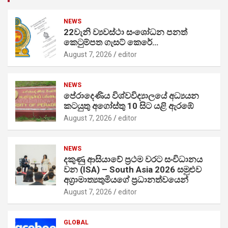
NEWS
22වැනි ව්‍යවස්ථා සංශෝධන පනත්
කෙටුම්පත ගැසට් කෙරේ…
August 7, 2026
editor
NEWS
පේරාදෙණිය විශ්වවිද්‍යාලයේ අධ්‍යයන
කටයුතු අගෝස්තු 10 සිට යළි ඇරඹේ
August 7, 2026
editor
NEWS
දකුණු ආසියාවේ ප්‍රථම වරට සංවිධානය
වන (ISA) – South Asia 2026 සමුළුව
අග්‍රාමාත්‍යතුමියගේ ප්‍රධානත්වයෙන්
August 7, 2026
editor
GLOBAL