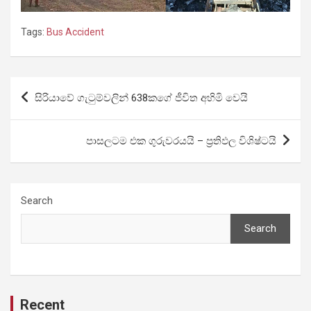
Tags:
Bus Accident
Post
සිරියාවේ ගැටුම්වලින් 638කගේ ජීවිත අහිමි වෙයි
navigation
පාසලටම එක ගුරුවරයයි – ප්‍රතිඵල විශිෂ්ටයි
Search
Search
Recent