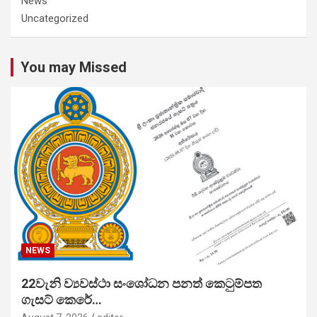
News
Uncategorized
You may Missed
NEWS
22වැනි ව්‍යවස්ථා සංශෝධන පනත් කෙටුම්පත
ගැසට් කෙරේ…