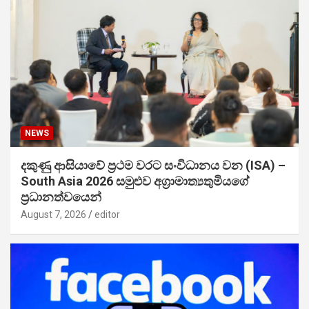
NEWS
දකුණු ආසියාවේ ප්‍රථම වරට සංවිධානය වන (ISA) –
South Asia 2026 සමුළුව අග්‍රාමාත්‍යතුමියගේ
ප්‍රධානත්වයෙන්
August 7, 2026
editor