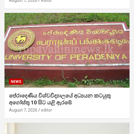
August 7, 2026
editor
NEWS
පේරාදෙණිය විශ්වවිද්‍යාලයේ අධ්‍යයන කටයුතු
අගෝස්තු 10 සිට යළි ඇරඹේ
August 7, 2026
editor