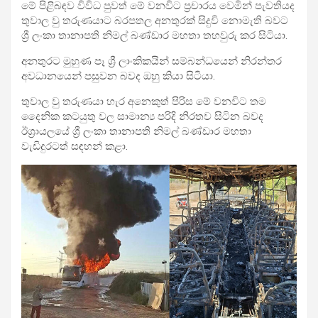
මේ පිළිබඳව විවිධ පුවත් මේ වනවිට ප්‍රචාරය වෙමින් පැවතියද
තුවාල වු තරුණයාට බරපතල අනතුරක් සිදුවි නොමැති බවට
ශ්‍රී ලංකා තානාපති නිමල් බණ්ඩාර මහතා තහවුරු කර සිටියා.
අනතුරට මුහුණ පෑ ශ්‍රී ලාංකිකයින් සම්බන්ධයෙන් නිරන්තර
අවධානයෙන් පසුවන බවද ඔහු කියා සිටියා.
තුවාල වු තරුණයා හැර අනෙකුත් පිරිස මේ වනවිට තම
දෛනික කටයුතු වල සාමාන්‍ය පරිදි නිරතව සිටින බවද
ඊශ්‍රායලයේ ශ්‍රී ලංකා තානාපති නිමල් බණ්ඩාර මහතා
වැඩිදුරටත් සඳහන් කළා.