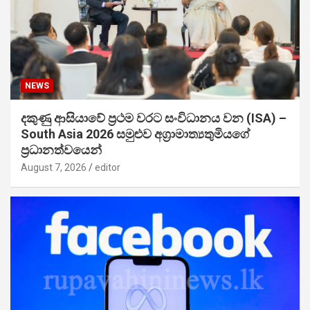
NEWS
දකුණු ආසියාවේ ප්‍රථම වරට සංවිධානය වන (ISA) –
South Asia 2026 සමුළුව අග්‍රාමාත්‍යතුමියගේ
ප්‍රධානත්වයෙන්
August 7, 2026
editor