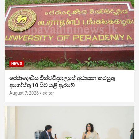
NEWS
පේරාදෙණිය විශ්වවිද්‍යාලයේ අධ්‍යයන කටයුතු
අගෝස්තු 10 සිට යළි ඇරඹේ
August 7, 2026
editor