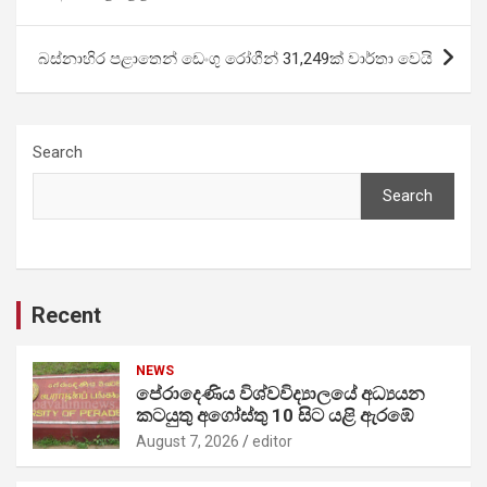
බස්නාහිර පළාතෙන් ඩෙංගු රෝගීන් 31,249ක් වාර්තා වෙයි
Search
Search
Recent
NEWS
පේරාදෙණිය විශ්වවිද්‍යාලයේ අධ්‍යයන
කටයුතු අගෝස්තු 10 සිට යළි ඇරඹේ
August 7, 2026
editor