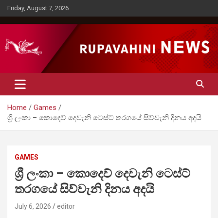
Skip
Friday, August 7, 2026
to
content
Rupavahini News
Home
Games
ශ්‍රී ලංකා – කොදෙව් දෙවැනි ටෙස්ට් තරගයේ සිව්වැනි දිනය අදයි
GAMES
ශ්‍රී ලංකා – කොදෙව් දෙවැනි ටෙස්ට්
තරගයේ සිව්වැනි දිනය අදයි
July 6, 2026
editor