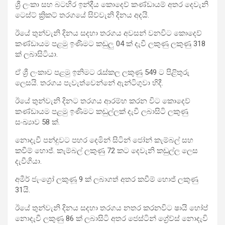
ශ්‍රී ලංකා සහ බටහිර ඉන්දීය කොදෙව් කණ්ඩායම් අතර දෙවැනි
ටෙස්ට් ක්‍රිකට් තරගයේ සිව්වැනි දිනය අදයි.
ඊයේ තුන්වැනි දිනය සදහා තරගය අවසන් වනවිට කොදෙව්
කණ්ඩායම පළමු ඉණිමට කඩුලු 04 ක් දැවී ලකුණු ලකුණු 318
ක් ලබාසිටියා.
ඒ ශ්‍රී ලංකාව පළමු ඉනිමට රැස්කල ලකුණු 549 ට පිළිතුරු
ලෙසයි. තරගය පැවැත්වෙන්නේ ඇන්ටිගුවා හිදී.
ඊයේ තුන්වැනි දිනට තරගය ආරම්භ කරන විට කොදෙව්
කණ්ඩායම පළමු ඉණිමට කඩුල්ලක් දැවී ලබාසිටි ලකුණු
සංඛ්‍යාව 58 ක්.
නොදැවී පන්දුවට පහර දෙමින් සිටින් ජෝන් කැම්බල් සහ
කවීම් හොජ්. කැම්බල් ලකුණු 72 කට දෙවැනි කඩුල්ල ලෙස
දැවීගියා.
අමීර් ජැංග්‍රෝ ලකුණූ 9 ක් ලබාගත් අතර කවීම් හොජ් ලකුණු
31යි.
ඊයේ තුන්වැනි දිනය සදහා තරගය නතර කරනවිට ෂායි හෝප්
නොදැවී ලකුණු 86 ක් ලබාසිටි අතර ජෙස්ටින් ග්‍රේව්ස් නොදැවි