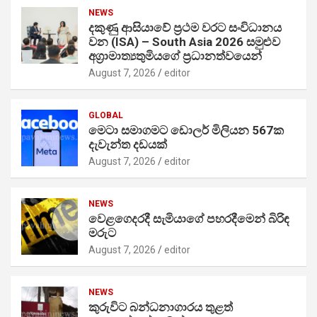
NEWS
දකුණු ආසියාවේ ප්‍රථම වරට සංවිධානය
වන (ISA) – South Asia 2026 සමුළුව
අග්‍රාමාත්‍යතුමියගේ ප්‍රධානත්වයෙන්
August 7, 2026
editor
GLOBAL
මෙටා සමාගමට ඩොලර් මිලියන 567ක
දැවැන්ත දඩයක්
August 7, 2026
editor
NEWS
වෙළගෙදරදී සැමියාගේ පහරදීමෙන් බිරිඳ
මරුට
August 7, 2026
editor
NEWS
කුරුවිට බන්ධනාගාරය තුළත්