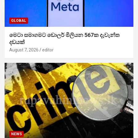
GLOBAL
මෙටා සමාගමට ඩොලර් මිලියන 567ක දැවැන්ත
දඩයක්
August 7, 2026
editor
NEWS