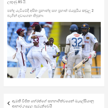
ලකුණු 85 යි.
පන්දු යැවීමේදී අසිත ප්‍රනාන්දු සහ ප්‍රභාත් ජයසූරිය කඩුලු 2
බැගින් දවාගෙන තිබුනා.
Post
ඇමති විජිත හේරත්ගේ සහභාගිත්වයෙන් මැලේසියානු
navigation
ආහාර උළෙල පැවැත්වෙයි