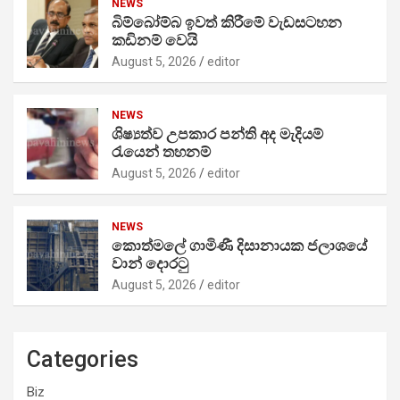
NEWS
බිම්බෝම්බ ඉවත් කිරීමේ වැඩසටහන
කඩිනම් වෙයි
August 5, 2026
editor
NEWS
ශිෂ්‍යත්ව උපකාර පන්ති අද මැදියම්
රැයෙන් තහනම්
August 5, 2026
editor
NEWS
කොත්මලේ ගාමිණී දිසානායක ජලාශයේ
වාන් දොරටු
August 5, 2026
editor
Categories
Biz