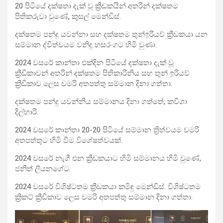
20 පිටියේ දක්ෂතා දැක් වූ ක්‍රීඩකයින් අතරින් දක්ෂතම
පිතිකරුවා වුණේ, කුසල් මෙන්ඩිස්.
දක්ෂතම පන්දු යවන්නා සහ දක්ෂතම තුන්ඉරියව් ක්‍රීඩකයා යන
සම්මාන ද්විත්වයම වනිදු හසරංගට හිමි වුණා.
2024 වසරේ කාන්තා එක්දින පිටියේ දක්ෂතා දැක් වූ
ක්‍රීඩිකාවන් අතරින් දක්ෂතම පිතිකාරිනිය සහ තුන් ඉරියව්
ක්‍රීඩිකාව ලෙස චමරි අතපත්තු සම්මාන දිනා ගත්තා.
දක්ෂතම පන්දු යවන්නිය සම්මානය දිනා ගත්තේ, කවීශා
දිල්හාරි.
2024 වසරේ කාන්තා 20-20 පිටියේ සම්මාන ත්‍රිත්වයම චමරි
අතපත්තුට හිමි වීම විශේෂත්වයක්.
2024 වසරේ නැගී එන ක්‍රීඩකයාට හිමි සම්මානය හිමි වුණේ,
ජනිත් ලියනගේට.
2024 වසරේ විශිෂ්ටතම ක්‍රීඩකයා කමිඳු මෙන්ඩිස්. විශිෂ්ටතම
ක්‍රිකට් ක්‍රීඩිකාව ලෙස චමරි අතපත්තු සම්මාන දිනා ගත්තා.