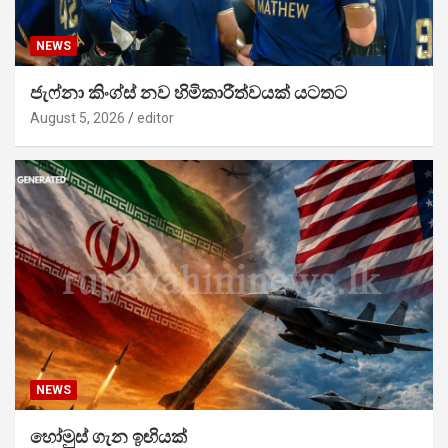
NEWS
ජැෆ්නා කිංග්ස් නව හිමිකාරීත්වයක් යටතට
August 5, 2026
editor
NEWS
හෝමුස් ගැන ඉඟියක්