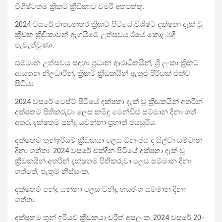
විශිෂ්ටතම ක්‍රිකට් ක්‍රීඩිකාව චමරි අතපත්තු.
2024 වසරේ ජාත්‍යන්තර ක්‍රිකට් පිටියේ විශිෂ්ට දක්ෂතා දැක් වූ
ක්‍රීඩක ක්‍රීඩිකාවන් ඇගයීමේ උත්සවය ඊයේ කොළඹදී
පැවැත්වුණා.
සම්මාන උත්සවය සඳහා ප්‍රධාන ආරාධිතයින්, ශ්‍රී ලංකා ක්‍රිකට්
ආයතන නිලධාරීන්, ක්‍රිකට් ක්‍රීඩකයින් ඇතුළු පිරිසක් එක්ව
සිටියා.
2024 වසරේ ටෙස්ට් පිටියේ දක්ෂතා දැක් වූ ක්‍රීඩකයින් අතරින්
දක්ෂතම පිතිකරුවා ලෙස කමිඳු‍ මෙන්ඩිස් සම්මාන දිනා ගත්
අතර, දක්ෂතම පන්දු යවන්නා ‍ප්‍රභාත් ජයසූරිය.
දක්ෂතම තුන්ඉරියව් ක්‍රීඩකයා ලෙස ධනංජය ද සිල්වා සම්මාන
දිනා ගත්තා. 2024 වසරේ එක්දින පිටියේ දක්ෂතා දැක් වූ
ක්‍රීඩකයින් අතරින් දක්ෂතම පිතිකරුවා ලෙස සම්මාන දිනා
ගත්තේ, පැතුම් නිස්සංක.
දක්ෂතම පන්දු යන්නා ලෙස වනිඳු හසරංග සම්මාන දිනා
ගත්තා.
දක්ෂතම තුන් ඉරියව් ක්‍රීඩකයා චරිත් අසලංක. 2024 වසරේ 20-