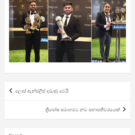
Post
ලොස් ඇන්ජලීස් දරුණු වෙයි
navigation
ත්‍රීපෝෂ සමාගමට නව සභාපතිවරයෙක්