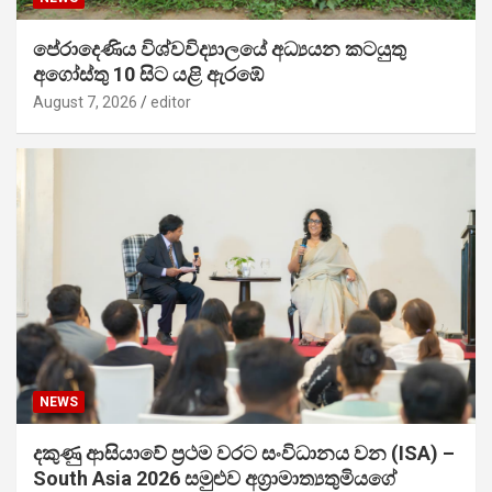
පේරාදෙණිය විශ්වවිද්‍යාලයේ අධ්‍යයන කටයුතු
අගෝස්තු 10 සිට යළි ඇරඹේ
August 7, 2026
editor
NEWS
දකුණු ආසියාවේ ප්‍රථම වරට සංවිධානය වන (ISA) –
South Asia 2026 සමුළුව අග්‍රාමාත්‍යතුමියගේ