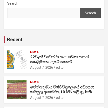
Search
Search
Recent
NEWS
22වැනි ව්‍යවස්ථා සංශෝධන පනත්
කෙටුම්පත ගැසට් කෙරේ…
August 7, 2026
editor
NEWS
පේරාදෙණිය විශ්වවිද්‍යාලයේ අධ්‍යයන
කටයුතු අගෝස්තු 10 සිට යළි ඇරඹේ
August 7, 2026
editor