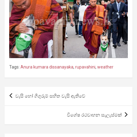
Tags:
Anura kumara dissanayaka
,
rupavahini
,
weather
Post
වැසි හෝ ගිගුරුම් සහිත වැසි ඇතිවේ
navigation
විශේෂ රථවාහන සැලැස්මක්