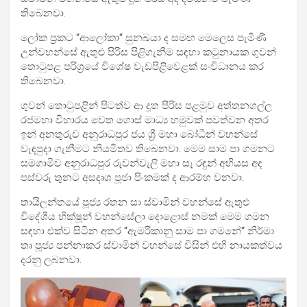
තිබෙනවා.
ලෝක ප්‍රකට “ආලෝකා“ සුනඛයා ද සමඟ මෙලෙස පැමිණි
උන්වහන්සේ ඇතුළු පිරිස පිළිගැනීම සඳහා කටුනායක ගුවන්
තොටුපළ පරිශ්‍රයේ විශේෂ වැඩපිළිවෙළක් සංවිධානය කර
තිබෙනවා.
ගුවන් තොටුපළින් පිටත්ව ආ දූත පිරිස පළමුව අත්තනගල්ල
රජමහා විහාරය වෙත ගොස් මාධ්‍ය හමුවක් පවත්වන අතර
ඉන් අනතුරුව අනුරාධපුර ජය ශ්‍රී මහා බෝධීන් වහන්සේ
වැඳපුදා ගැනීමට නියමිතව තිබෙනවා. මෙම සාම පා ගමනට
සමගාමීව අනුරාධපුර රුවන්වැලි මහා සෑ රඳුන් අභියස අද
පස්වරු තුනට අසදෘශ පූජා පිංකමක් ද ආරම්භ වනවා.
තායිලන්තයේ පූජ්‍ය රතන සා ස්වාමින් වහන්සේ ඇතුළු
විදේශීය භික්ෂූන් වහන්සේලා දොළොස් නමක් මෙම ගමන
සඳහා එක්ව සිටින අතර “ඇමරිකානු සාම පා ගමනේ“ නිර්මා
තෘ පූජ්‍ය පන්නාකර ස්වාමින් වහන්සේ විසින් එහි නායකත්වය
දරනු ලබනවා.