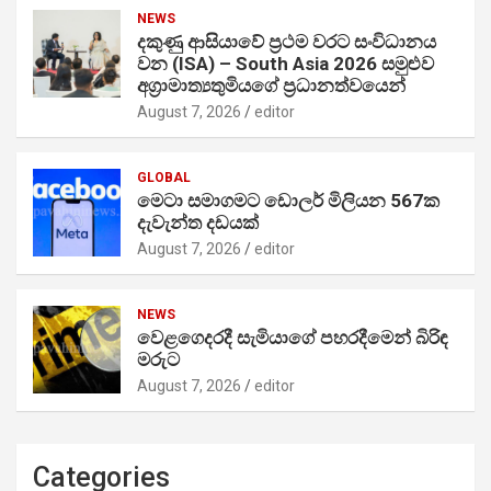
NEWS
දකුණු ආසියාවේ ප්‍රථම වරට සංවිධානය
වන (ISA) – South Asia 2026 සමුළුව
අග්‍රාමාත්‍යතුමියගේ ප්‍රධානත්වයෙන්
August 7, 2026
editor
GLOBAL
මෙටා සමාගමට ඩොලර් මිලියන 567ක
දැවැන්ත දඩයක්
August 7, 2026
editor
NEWS
වෙළගෙදරදී සැමියාගේ පහරදීමෙන් බිරිඳ
මරුට
August 7, 2026
editor
Categories