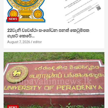
NEWS
22වැනි ව්‍යවස්ථා සංශෝධන පනත් කෙටුම්පත
ගැසට් කෙරේ…
August 7, 2026
editor
NEWS