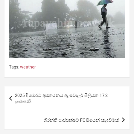
Tags:
weather
Post
2025 දී මෙරට අපනයනය ඇ.ඩොලර් බිලියන 17.2
navigation
ඉක්මවයි
ශිරන්ති රාජපක්ෂට FCIDයෙන් කැඳවීමක්