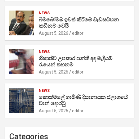
NEWS
බිම්බෝම්බ ඉවත් කිරීමේ වැඩසටහන
කඩිනම් වෙයි
August 5, 2026
editor
NEWS
ශිෂ්‍යත්ව උපකාර පන්ති අද මැදියම්
රැයෙන් තහනම්
August 5, 2026
editor
NEWS
කොත්මලේ ගාමිණී දිසානායක ජලාශයේ
වාන් දොරටු
August 5, 2026
editor
Categories