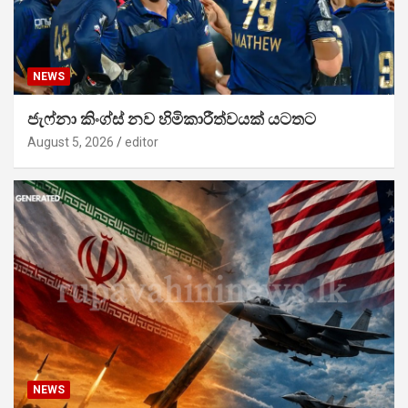
NEWS
ජැෆ්නා කිංග්ස් නව හිමිකාරීත්වයක් යටතට
August 5, 2026
editor
NEWS