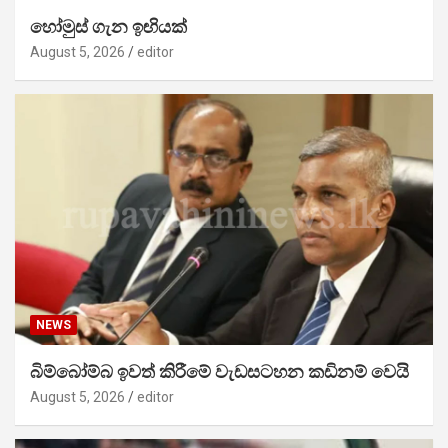
හෝමුස් ගැන ඉඟියක්
August 5, 2026
editor
NEWS
බිම්බෝම්බ ඉවත් කිරීමේ වැඩසටහන කඩිනම් වෙයි
August 5, 2026
editor