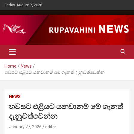
Skip
Friday, August 7, 2026
to
content
Rupavahini News
Home
News
හවසට එළියට යනවානම් මේ ගැනත් දැනුවත්වෙන්න
NEWS
හවසට එළියට යනවානම් මේ ගැනත්
දැනුවත්වෙන්න
January 27, 2026
editor