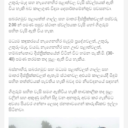
උතුරු-මැද සහ නැගෙනහිර පළාත්වල වැසි ස්වල්පයක් ඇති
විය හැකි බව කාලගුණ විද්‍යා දෙපාර්තමේන්තුව පවසනවා.
සබරගමුව පළාතේත් ගාල්ල සහ මාතර දිස්ත්‍රික්කවලත් පස්වරු
2.00 න් පමණ පසුව ස්ථාන ස්වල්පයක වැසි හෝ ගිගුරුම්
සහිත වැසි ඇති විය හැක.
මධ්‍යම කඳුකරයේ නැගෙනහිර බෑවුම් ප්‍රදේශවලත්, උතුරු,
උතුරු-මැද, වයඹ, නැගෙනහිර සහ ඌව පළාත්වලත්,
හම්බන්තොට දිස්ත්‍රික්කයේත් විටින් විට හමන පැ.කි.මී. (30-
40) පමණ තරමක තද සුළං ඇති විය හැකිය.
බස්නාහිර, සබරගමුව සහ මධ්‍යම පළාත්වලත් ගාල්ල සහ
මාතර දිස්ත්‍රික්කවලත් ඇතැම් ස්ථානවල අළුයම් කාලයේදී මීදුම්
සහිත තත්ත්වයක් පැවතිය හැකි බවද එම නිවේදනයේ සඳහන්.
ගිගුරුම් සහිත වැසි සමග ඇතිවිය හැකි තාවකාලික තද සුළං
වලින් සහ අකුණු මඟින් සිදු වන අනතුරු අවම කර ගැනීමට
අවශ්‍ය පියවර ගන්නා ලෙසද ජනතාවගෙන් කාරුණිකව ඉල්ලා
සිටිනවා.