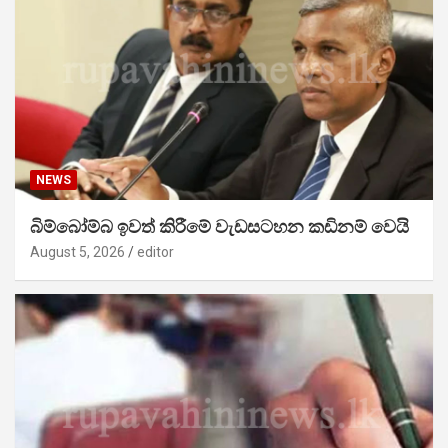
NEWS
බිම්බෝම්බ ඉවත් කිරීමේ වැඩසටහන කඩිනම් වෙයි
August 5, 2026
editor