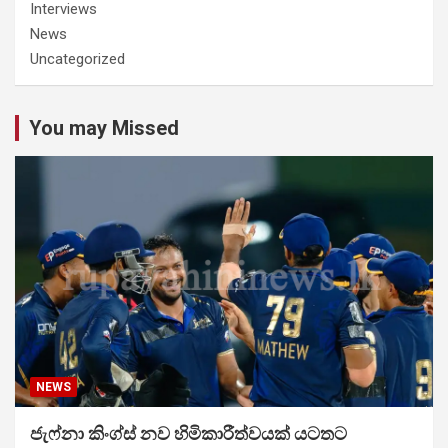
Interviews
News
Uncategorized
You may Missed
NEWS
ජැෆ්නා කිංග්ස් නව හිමිකාරීත්වයක් යටතට