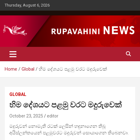
Skip
Thursday, August 6, 2026
to
content
Rupavahini News
Home
Global
හිම දේශයට පළමු වරට මදුරුවෙක්
GLOBAL
හිම දේශයට පළමු වරට මදුරුවෙක්
October 23, 2025
editor
මදුරුවන් නොමැති රටක් ලෙසින් හඳුනාගෙන තිබූ
අයිස්ලන්තයෙන් පළමුවරට මදුරුවන් සොයාගෙන තිබෙනවා.