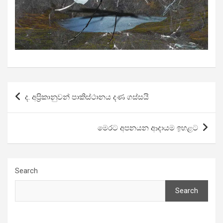
Post
ද. අප්‍රිකානුවන් පාකිස්ථානය දණ ගස්සයි
navigation
මෙරට අපනයන ආදායම ඉහළට
Search
Search