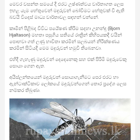
මෙවර වසන්ත සමයේ දී එරට උෂ්ණත්වය වාර්තාගත ලෙස
ඉහළ යෑම හේතුවෙන් මදුරුවන් බෝවීමට හේතුවක් වී ඇති
බවයි විදෙස් මාධ්‍ය වාර්තාවල සඳහන් වන්නේ.
කෘමීන් පිළිබද විවිධ පර්‍යේෂණ කිරීම සදහා උනන්දු (Bjorn
Hjaltason) මහතා පසුගිය සතියේ රාත්‍රීන් කිහිපයකදී වයින්
පොඟවා ගත් ලණු භාවිතා කරමින් සලබයන් නිරීක්ෂණය
කරමින් සිටියදී මෙම මදුරුවන් හමුවී තිබෙනවා.
එහිදී ගැහැණු මදුරුවන් දෙදෙනෙකු සහ එක් පිරිමි මදුරුවෙකු
සොයා ගෙන ඇත.
අයිස්ලන්තයෙන් මදුරුවන් සොයාගැනීමට පෙර එරට හා
ඇන්ටාක්ටිකාව ලෝකයේ මදුරුවන්ගෙන් තොර ප්‍රදේශ ලෙස
නම්කර තිබුණා.