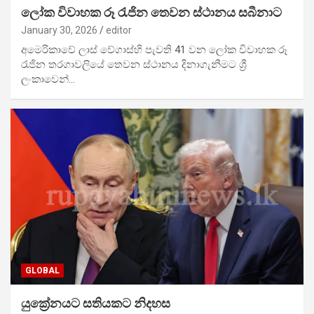
ලෝක විවාහක රූ රැජින තෙවන ස්ථානය සබීනාට
January 30, 2026
editor
අමෙරිකාවේ ලාස් වේගාස්හි පැවති 41 වන ලෝක විවාහක රූ
රැජින තරගාවලියේ තෙවන ස්ථානය දිනාගැනීමට ශ්‍රී
ලංකාවෙන්…
GLOBAL
යුක්‍රේනයට සතියකට නිදහස