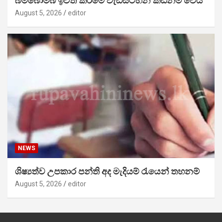
බිම්බෝම්බ ඉවත් කිරීමේ වැඩසටහන කඩිනම් වෙයි
August 5, 2026
editor
NEWS
ශිෂ්‍යත්ව උපකාර පන්ති අද මැදියම් රැයෙන් තහනම්
August 5, 2026
editor