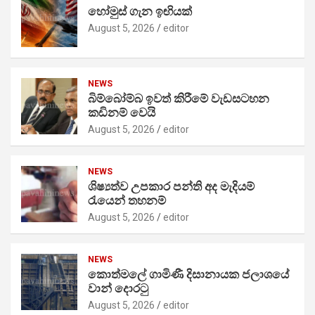
හෝමුස් ගැන ඉඟියක්
August 5, 2026
editor
NEWS
බිම්බෝම්බ ඉවත් කිරීමේ වැඩසටහන
කඩිනම් වෙයි
August 5, 2026
editor
NEWS
ශිෂ්‍යත්ව උපකාර පන්ති අද මැදියම්
රැයෙන් තහනම්
August 5, 2026
editor
NEWS
කොත්මලේ ගාමිණී දිසානායක ජලාශයේ
වාන් දොරටු
August 5, 2026
editor