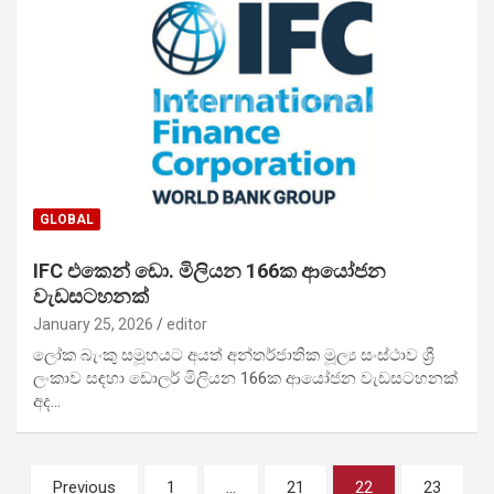
GLOBAL
IFC එකෙන් ඩො. මිලියන 166ක ආයෝජන
වැඩසටහනක්
January 25, 2026
editor
ලෝක බැංකු සමූහයට අයත් අන්තර්ජාතික මූල්‍ය සංස්ථාව ශ්‍රී
ලංකාව සඳහා ඩොලර් මිලියන 166ක ආයෝජන වැඩසටහනක්
අද…
Posts
Previous
1
…
21
22
23