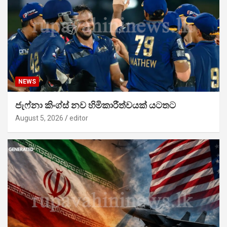
NEWS
ජැෆ්නා කිංග්ස් නව හිමිකාරීත්වයක් යටතට
August 5, 2026
editor