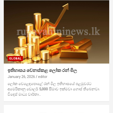
GLOBAL
ඉතිහාසය වෙනස්කළ ලෝක රන් මිල
January 26, 2026
editor
ලෝක වෙළෙඳපොළේ රන් මිල ඉතිහාසයේ පළමුවරට
අමෙරිකානු ඩොලර් 5,000 සීමාව ඉක්මවා ගොස් තිබෙනවා.
විදෙස් මාධ්‍ය වාර්තා…