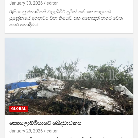
January 30, 2026
editor
රුසියානු ජනාධිපති ව්ලැඩිමීර් පුටින් සතියක කාලයක්
යුක්‍රේනයේ අගනුවර වන කියෙව් සහ අනෙකුත් නගර වෙත
පහර නොදීමට…
GLOBAL
කොලොම්බියාවේ ඛේදවාචකය
January 29, 2026
editor