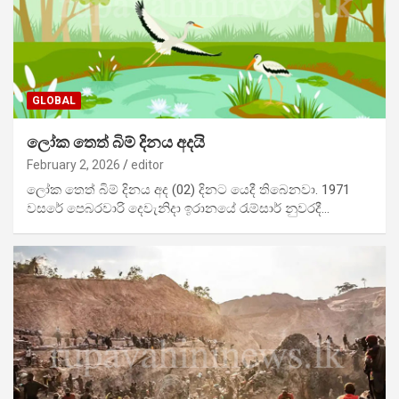
GLOBAL
ලෝක තෙත් බිම් දිනය අදයි
February 2, 2026
editor
ලෝක තෙත් බිම් දිනය අද (02) දිනට යෙදී තිබෙනවා. 1971
වසරේ පෙබරවාරි දෙවැනිදා ඉරානයේ රැම්සාර් නුවරදී…