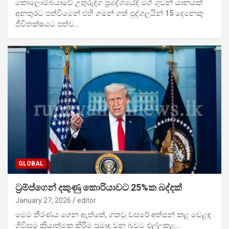
කොලොම්බියාවේ උතුරුදිග ප්‍රදේශයේදී මගී ගුවන් යානයක්
අනතුරට පත්වීමෙන් එහි ගමන් ගත් පුද්ගලයින් 15 දෙනෙකු
ජීවිතක්ෂයට පත්ව…
GLOBAL
ට්‍රම්ප්ගෙන් දකුණු කොරියාවට 25%ක බද්දක්
January 27, 2026
editor
මෙම තීරණය ගෙන ඇත්තේ, ගතවූ වසරේ අත්සන් කළ වෙළඳ
ගිවිසුම ක්‍රියාත්මක කිරීම ප්‍රමාද වන බවට එල්ලකළ…