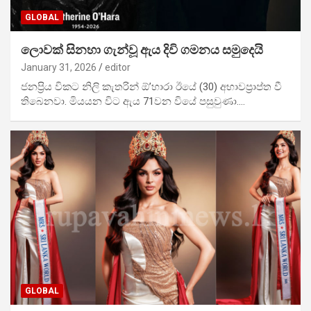
GLOBAL
ලොවක් සිනහා ගැන්වූ ඇය දිවි ගමනය සමුදෙයි
January 31, 2026
editor
ජනප්‍රිය විකට නිලි කැතරින් ඕ’හාරා ඊයේ (30) අභාවප්‍රාප්ත වී
තිබෙනවා. මියයන විට ඇය 71වන වියේ පසුවුණා.…
GLOBAL