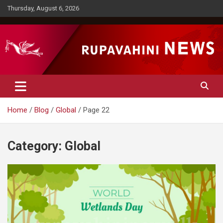
Skip
Thursday, August 6, 2026
to
content
Rupavahini News
Home
Blog
Global
Page 22
Category:
Global