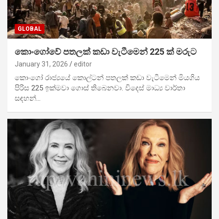
GLOBAL
කොංගෝවේ පතලක් කඩා වැටීමෙන් 225 ක් මරුට
January 31, 2026
editor
කොංගෝ රාජ්‍යයේ කොල්ටන් පතලක් කඩා වැටීමෙන් මියගිය
පිරිස 225 ඉක්මවා ගොස් තිබෙනවා. විදෙස් මාධ්‍ය වාර්තා
සඳහන්…