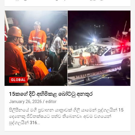
GLOBAL
15කගේ දිවි අහිමිකළ බෝට්ටු අනතුර
January 26, 2026
editor
පිලිපීනයේ මගී ප්‍රවාහන යාත්‍රාවක් ගිලී යාමෙන් පුද්ගලයින් 15
දෙනෙකු ජීවිතක්ෂයට පත්ව තිබෙනවා. අවම වශයෙන්
පුද්ගලයින් 316…