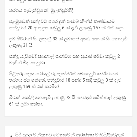
තරගය පැවැත්වුණේ, මුලන්පූර්හිදී.
පළමුවෙන් පන්දුවට පහර දුන් පංජාබ් කිංග්ස් කණ්ඩායම
පන්දුවාර 20 ඇතුළත කඩුලු 6 ක් දැවී ලකුණු 157 ක් රැස් කළා.
ප්‍රබ් ෂිම්රාන් සිං ලකුණු 33 ක් ලබාගත් අතර, ෂෂාංක් සිං නොදැවී
ලකුණු 31 යි.
පන්දු යැවීමේදී කෲනාල් පාන්ඩ්‍යා සහ සුයාෂ් ෂර්මා කඩුලු 2
බැගින් බිඳ හෙලුවා.
පිළිතුරු ලෙස රෝයල් චැලෙන්ජර්ස් බොංගලූර් කණ්ඩායම
තරගය ජය ගත්තේ, පන්දුවාර 18 පන්දු 5 කදී කඩුලු 3 ක් දැවී
ලකුණු 159 ක් රැස් කරමින්.
විරාත් කෝලි නොදැවී ලකුණු 73 යි. දෙව්දත් පඩික්කාල් ලකුණු
61 ක් ලබා ගත්තා.
Post
සිරි දළදා වන්දනාව වෙනුවෙන් ආරක්ෂක වැඩපිළිවෙලක්