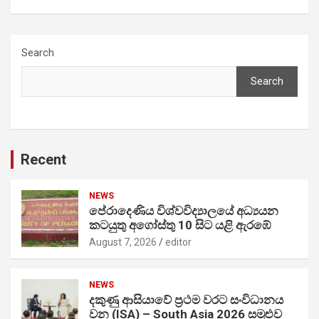
Search
Search
Recent
NEWS
පේරාදෙණිය විශ්වවිද්‍යාලයේ අධ්‍යයන
කටයුතු අගෝස්තු 10 සිට යළි ඇරඹේ
August 7, 2026
editor
NEWS
දකුණු ආසියාවේ ප්‍රථම වරට සංවිධානය
වන (ISA) – South Asia 2026 සමුළුව