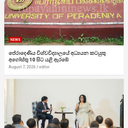
NEWS
පේරාදෙණිය විශ්වවිද්‍යාලයේ අධ්‍යයන කටයුතු
අගෝස්තු 10 සිට යළි ඇරඹේ
August 7, 2026
editor