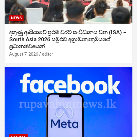
NEWS
දකුණු ආසියාවේ ප්‍රථම වරට සංවිධානය වන (ISA) –
South Asia 2026 සමුළුව අග්‍රාමාත්‍යතුමියගේ
ප්‍රධානත්වයෙන්
August 7, 2026
editor