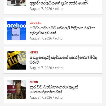
අග්‍රාමාත්‍යතුමියගේ ප්‍රධානත්වයෙන්
August 7, 2026
editor
GLOBAL
මෙටා සමාගමට ඩොලර් මිලියන 567ක
දැවැන්ත දඩයක්
August 7, 2026
editor
NEWS
වෙළගෙදරදී සැමියාගේ පහරදීමෙන් බිරිඳ
මරුට
August 7, 2026
editor
NEWS
කුරුවිට බන්ධනාගාරය තුළත්
නොසන්සුන්තාවක්
August 7, 2026
editor