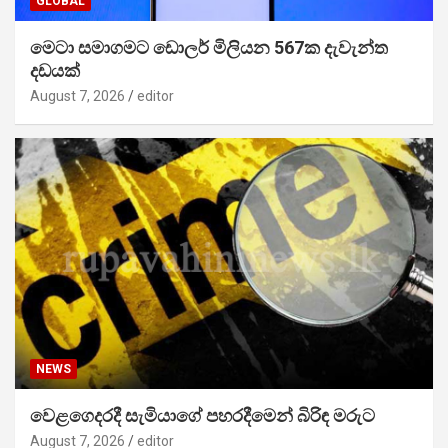
GLOBAL
මෙටා සමාගමට ඩොලර් මිලියන 567ක දැවැන්ත
දඩයක්
August 7, 2026
editor
NEWS
වෙළගෙදරදී සැමියාගේ පහරදීමෙන් බිරිඳ මරුට
August 7, 2026
editor