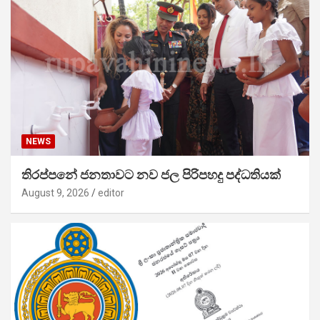
NEWS
තිරප්පනේ ජනතාවට නව ජල පිරිපහදු පද්ධතියක්
August 9, 2026
editor