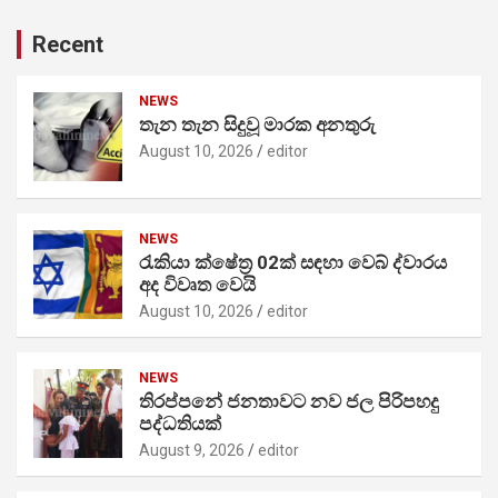
Recent
NEWS
තැන තැන සිදුවූ මාරක අනතුරු
August 10, 2026
editor
NEWS
රැකියා ක්ෂේත්‍ර 02ක් සඳහා වෙබ් ද්වාරය
අද විවෘත වෙයි
August 10, 2026
editor
NEWS
තිරප්පනේ ජනතාවට නව ජල පිරිපහදු
පද්ධතියක්
August 9, 2026
editor