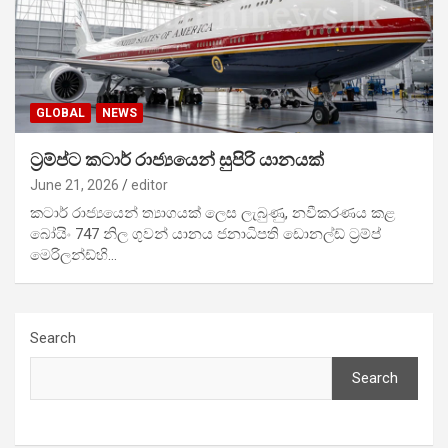
GLOBAL
NEWS
ට්‍රම්ප්ට කටාර් රාජ්‍යයෙන් සුපිරි යානයක්
June 21, 2026
editor
කටාර් රාජ්‍යයෙන් ත්‍යාගයක් ලෙස ලැබුණු, නවීකරණය කළ
බෝයිං 747 නිල ගුවන් යානය ජනාධිපති ඩොනල්ඩ් ට්‍රම්ප්
මෙරිලන්ඩ්හි…
Search
Search