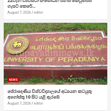
22වැනි ව්‍යවස්ථා සංශෝධන පනත් කෙටුම්පත
ගැසට් කෙරේ…
August 7, 2026
editor
NEWS
පේරාදෙණිය විශ්වවිද්‍යාලයේ අධ්‍යයන කටයුතු
අගෝස්තු 10 සිට යළි ඇරඹේ
August 7, 2026
editor