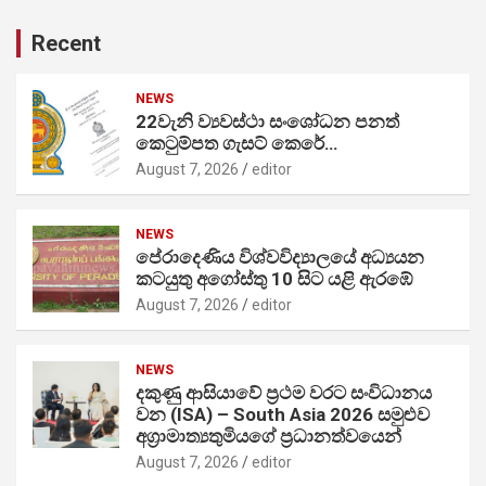
Recent
NEWS
22වැනි ව්‍යවස්ථා සංශෝධන පනත්
කෙටුම්පත ගැසට් කෙරේ…
August 7, 2026
editor
NEWS
පේරාදෙණිය විශ්වවිද්‍යාලයේ අධ්‍යයන
කටයුතු අගෝස්තු 10 සිට යළි ඇරඹේ
August 7, 2026
editor
NEWS
දකුණු ආසියාවේ ප්‍රථම වරට සංවිධානය
වන (ISA) – South Asia 2026 සමුළුව
අග්‍රාමාත්‍යතුමියගේ ප්‍රධානත්වයෙන්
August 7, 2026
editor