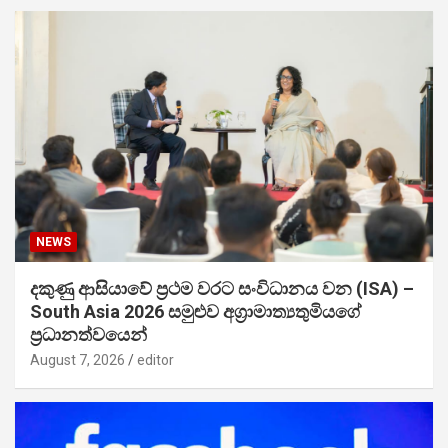
NEWS
දකුණු ආසියාවේ ප්‍රථම වරට සංවිධානය වන (ISA) –
South Asia 2026 සමුළුව අග්‍රාමාත්‍යතුමියගේ
ප්‍රධානත්වයෙන්
August 7, 2026
editor