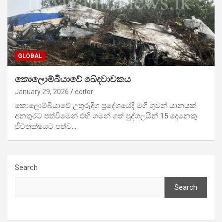
GLOBAL
කොලොම්බියාවේ ඛේදවාචකය
January 29, 2026
editor
කොලොම්බියාවේ උතුරුදිග ප්‍රදේශයේදී මගී ගුවන් යානයක්
අනතුරට පත්වීමෙන් එහි ගමන් ගත් පුද්ගලයින් 15 දෙනෙකු
ජීවිතක්ෂයට පත්ව…
Search
Search