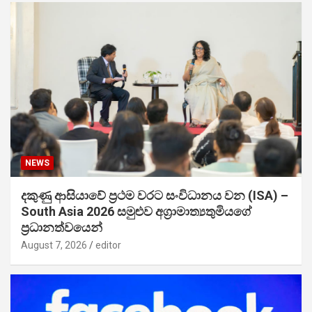
NEWS
දකුණු ආසියාවේ ප්‍රථම වරට සංවිධානය වන (ISA) –
South Asia 2026 සමුළුව අග්‍රාමාත්‍යතුමියගේ
ප්‍රධානත්වයෙන්
August 7, 2026
editor