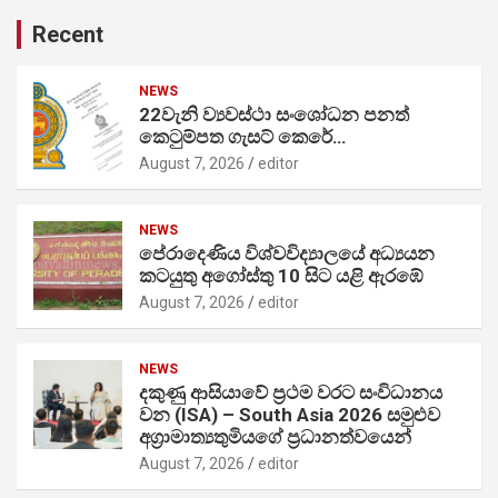
Recent
NEWS
22වැනි ව්‍යවස්ථා සංශෝධන පනත්
කෙටුම්පත ගැසට් කෙරේ…
August 7, 2026
editor
NEWS
පේරාදෙණිය විශ්වවිද්‍යාලයේ අධ්‍යයන
කටයුතු අගෝස්තු 10 සිට යළි ඇරඹේ
August 7, 2026
editor
NEWS
දකුණු ආසියාවේ ප්‍රථම වරට සංවිධානය
වන (ISA) – South Asia 2026 සමුළුව
අග්‍රාමාත්‍යතුමියගේ ප්‍රධානත්වයෙන්
August 7, 2026
editor