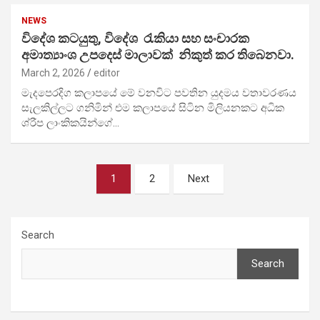
NEWS
විදේශ කටයුතු, විදේශ රැකියා සහ සංචාරක
අමාත්‍යාංශ උපදෙස් මාලාවක් නිකුත් කර තිබෙනවා.
March 2, 2026
editor
මැදපෙරදිග කලාපයේ මේ වනවිට පවතින යුදමය වතාවරණය
සැලකිල්ලට ගනිමින් එම කලාපයේ සිටින මිලියනකට අධික
ශ්රීප ලාංකිකයින්ගේ…
Posts
1
2
Next
pagination
Search
Search