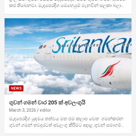
කර තිබෙනවා. මැදපෙරදිග මෙහෙයුම් මැනවින් සලකා බලා…
NEWS
ගුවන් ගමන් වාර 205 ක් අවලංගුයි
March 3, 2026
editor
මැදපෙරදිග යුදමය තත්වය මත එම කලාප වෙත ගමන්කරන
ගුවන් ගමන් තවදුරටත් අවලංගු කිරීමට අදාළ ගුවන් සමාගම්…