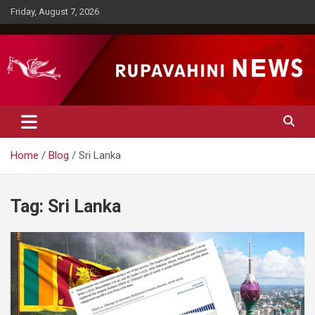
Skip
Friday, August 7, 2026
to
content
Rupavahini News
Home
Blog
Sri Lanka
Tag:
Sri Lanka