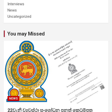
Interviews
News
Uncategorized
You may Missed
NEWS
22වැනි ව්‍යවස්ථා සංශෝධන පනත් කෙටුම්පත