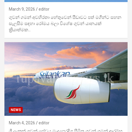
March 9, 2026
editor
ගුවන් ගමන් අවහිරතා හේතුවෙන් පීඩාවට පත් මගීන්ට සහන
සැලසීම සඳහා රෝමය බලා විශේෂ ගුවන් යානයක්
ක්‍රියාත්මක…
NEWS
March 4, 2026
editor
ශ්‍රී ලංකන් ගුවන් සේවය මැදපෙරදිග සීමිත ගුවන් ගමන් ආරම්භ