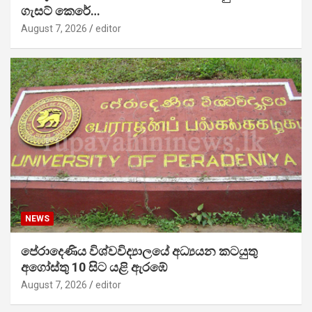
ගැසට් කෙරේ…
August 7, 2026
editor
NEWS
පේරාදෙණිය විශ්වවිද්‍යාලයේ අධ්‍යයන කටයුතු
අගෝස්තු 10 සිට යළි ඇරඹේ
August 7, 2026
editor