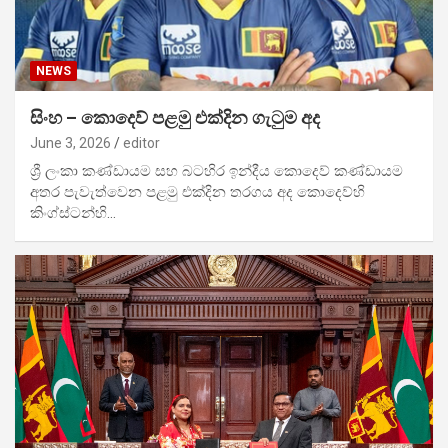
NEWS
සිංහ – කොදෙව් පළමු එක්දින ගැටුම අද
June 3, 2026
editor
ශ්‍රී ලංකා කණ්ඩායම සහ බටහිර ඉන්දීය කොදෙව් කණ්ඩායම
අතර පැවැත්වෙන පළමු එක්දින තරගය අද කොදෙව්හි
කිංග්ස්ටන්හි…