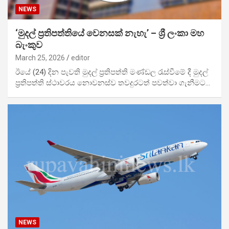
NEWS
‘මුදල් ප්‍රතිපත්තියේ වෙනසක් නැහැ’ – ශ්‍රී ලංකා මහ
බැංකුව
March 25, 2026
editor
ඊයේ (24) දින පැවති මුදල් ප්‍රතිපත්ති මණ්ඩල රැස්වීමේ දී මුදල්
ප්‍රතිපත්ති ස්ථාවරය නොවනස්ව තවදුරටත් පවත්වා ගැනීමට…
NEWS