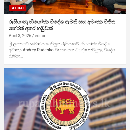
GLOBAL
රුසියානු නියෝජ්‍ය විදේශ ඇමති සහ අමාත්‍ය විජිත
හේරත් අතර හමුවක්
April 3, 2026
editor
ශ්‍රී ලංකාවේ සංචාරයක නියුතු රුසියාවේ නියෝජ්‍ය විදේශ
අමාත්‍ය Andrey Rudenko මහතා සහ විදේශ කටයුතු, විදේශ
රැකියා…