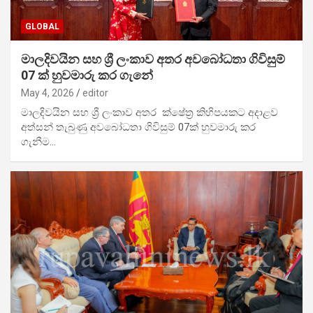
GLOBAL
මාලදිවයින සහ ශ්‍රී ලංකාව අතර අවබෝධතා ගිවිසුම්
07 ක් හුවමාරු කර ගැනේ
May 4, 2026
editor
මාලදිවයින සහ ශ්‍රී ලංකාව අතර ක්ෂේත්‍ර කිහිපයකට අදාළව
අත්සන් තැබුණු අවබෝධතා ගිවිසුම් 07ක් හුවමාරු කර
ගැනීම…