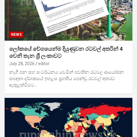
NEWS
ලෝකයේ වේගයෙන්ම දියුණුවන රටවල් අතරින් 4
වෙනි තැන ශ්‍රී ලංකාවට
July 28, 2026
editor
නැගී එන සහ සංවර්ධනය වෙමින් පවතින රටවල ආයෝජන
සබඳතා දර්ශකයේ ඉහළම ප්‍රගතිය පෙන්වූ රටවල් අතරට
ඇතුළත්වීමට…