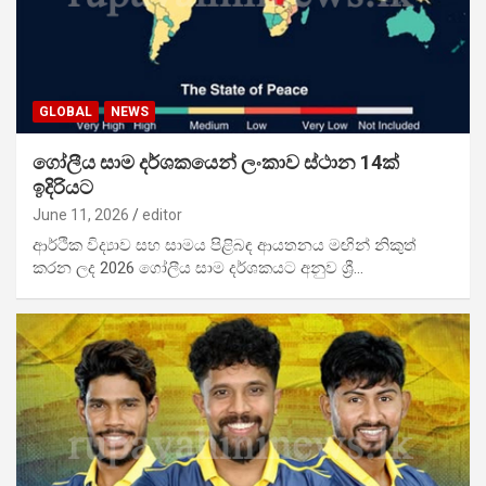
GLOBAL
NEWS
ගෝලීය සාම දර්ශකයෙන් ලංකාව ස්ථාන 14ක්
ඉදිරියට
June 11, 2026
editor
ආර්ථික විද්‍යාව සහ සාමය පිළිබඳ ආයතනය මඟින් නිකුත්
කරන ලද 2026 ගෝලීය සාම දර්ශකයට අනුව ශ්‍රී…