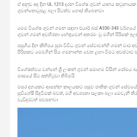
ඒ අනුව අද දින UL 1213 දරන විශේෂ ගුවන් යානය කටුනායක 
ගුවන්තොටුපළ බලා පිටත්ව ගොස් තිබෙනවා.
​මෙම විශේෂ ගුවන් ගමන සඳහා එයාර් බස් A330-343 වර්ගය
ගුවන් ගමන් අවහිරතා හේතුවෙන් අතරමං වූ මගීන් පිරිසක් ඉ
පසුගිය දින කිහිපය පුරා විවිධ ගුවන් සේවාවන්හි ගමන් වාර අ
පිරිසකට මෙමගින් සිය ගමනාන්ත වෙත ළඟා වීමට අවස්ථාව ස
​විශේෂත්වය වන්නේ ශ්‍රී ලංකන් ගුවන් සමාගම විසින් රෝමය බ
මාසයේ සිට අත්හිටුවා තිබීමයි.
වසර දහයකට ආසන්න කාලයකට පසුව ජාතික ගුවන් සේවයේ ග
සුවිශේෂී සිදුවීමක් බවත්, මගී අවශ්‍යතා සලකා බලා මෙවැනි ත
වැඩිදුරටත් පවසනවා.