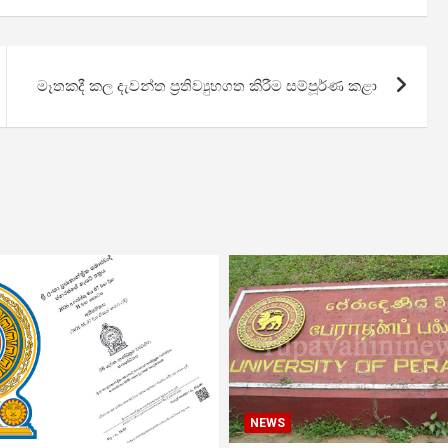
මෑතකදී කල දැවන්ත ප්‍රතිව්‍යුහගත කිරීම සම්පූර්ණ කළා
NEWS