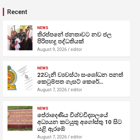
Recent
NEWS
තිරප්පනේ ජනතාවට නව ජල
පිරිපහදු පද්ධතියක්
August 9, 2026
editor
NEWS
22වැනි ව්‍යවස්ථා සංශෝධන පනත්
කෙටුම්පත ගැසට් කෙරේ…
August 7, 2026
editor
NEWS
පේරාදෙණිය විශ්වවිද්‍යාලයේ
අධ්‍යයන කටයුතු අගෝස්තු 10 සිට
යළි ඇරඹේ
August 7, 2026
editor