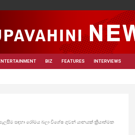
ENTERTAINMENT
BIZ
FEATURES
INTERVIEWS
ැලසීම සඳහා රෝමය බලා විශේෂ ගුවන් යානයක් ක්‍රියාත්මක