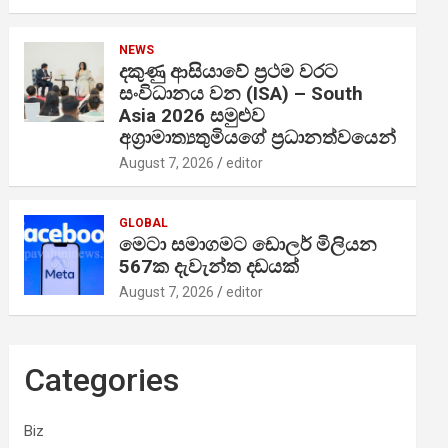
NEWS
දකුණු ආසියාවේ ප්‍රථම වරට
සංවිධානය වන (ISA) – South
Asia 2026 සමුළුව
අග්‍රාමාත්‍යතුමියගේ ප්‍රධානත්වයෙන්
August 7, 2026
editor
GLOBAL
මෙටා සමාගමට ඩොලර් මිලියන
567ක දැවැන්ත දඩයක්
August 7, 2026
editor
Categories
Biz