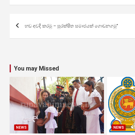
Post
හඬ අවදි කරමු – සුරක්ෂිත සමාජයක් ගොඩනගමු”
navigation
You may Missed
NEWS
NEWS