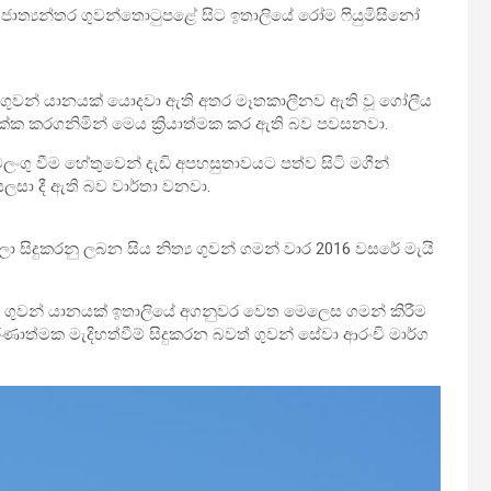
ජාත්‍යන්තර ගුවන්තොටුපළේ සිට ඉතාලියේ රෝම ෆියුමිසිනෝ
ේ ගුවන් යානයක් යොදවා ඇති අතර මෑතකාලීනව ඇති වූ ගෝලීය
ලක්ක කරගනිමින් මෙය ක්‍රියාත්මක කර ඇති බව පවසනවා.
වලංගු වීම හේතුවෙන් දැඩි අපහසුතාවයට පත්ව සිටි මගීන්
ලසා දී ඇති බව වාර්තා වනවා.
ලා සිදුකරනු ලබන සිය නිත්‍ය ගුවන් ගමන් වාර 2016 වසරේ මැයි
ුවන් යානයක් ඉතාලියේ අගනුවර වෙත මෙලෙස ගමන් කිරීම
ීරණාත්මක මැදිහත්වීම් සිදුකරන බවත් ගුවන් සේවා ආරංචි මාර්ග