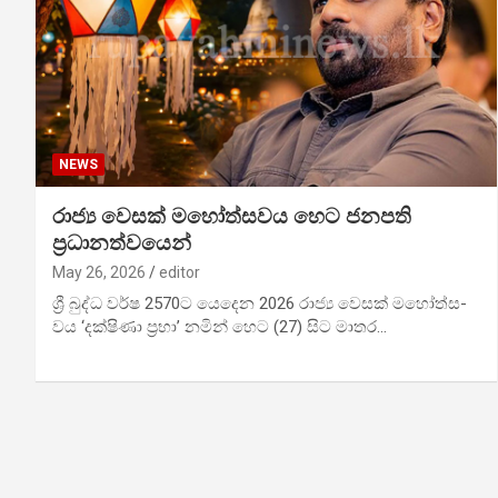
NEWS
රාජ්‍ය වෙසක් මහෝ­ත්ස­වය හෙට ජනපති
ප්‍රධානත්වයෙන්
May 26, 2026
editor
ශ්‍රී බුද්ධ වර්ෂ 2570ට යෙදෙන 2026 රාජ්‍ය වෙසක් මහෝ­ත්ස­
වය ‘දක්ෂිණා ප්‍රභා’ නමින් හෙට (27) සිට මාතර…