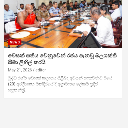
NEWS
වෙසක් සතිය වෙනුවෙන් රජය පැනවූ බලශක්ති
සීමා ලිහිල් කරයි
May 21, 2026
editor
බුද්ධ රශ්මි වෙසක් කලාපය පිළිබඳ අවසන් සාකච්ඡාව ඊයේ
(20) අරලියගහ මන්දිරයේ දී අග්‍රාමාත්‍ය ලේකම් ප්‍රදීප්
සපුතන්ත්‍රී…