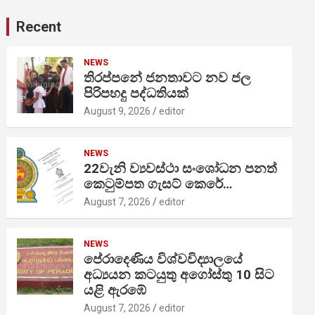
Recent
NEWS
තිරප්පනේ ජනතාවට නව ජල
පිරිපහදු පද්ධතියක්
August 9, 2026
editor
NEWS
22වැනි ව්‍යවස්ථා සංශෝධන පනත්
කෙටුම්පත ගැසට් කෙරේ…
August 7, 2026
editor
NEWS
පේරාදෙණිය විශ්වවිද්‍යාලයේ
අධ්‍යයන කටයුතු අගෝස්තු 10 සිට
යළි ඇරඹේ
August 7, 2026
editor