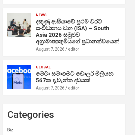
NEWS
දකුණු ආසියාවේ ප්‍රථම වරට
සංවිධානය වන (ISA) – South
Asia 2026 සමුළුව
අග්‍රාමාත්‍යතුමියගේ ප්‍රධානත්වයෙන්
August 7, 2026
editor
GLOBAL
මෙටා සමාගමට ඩොලර් මිලියන
567ක දැවැන්ත දඩයක්
August 7, 2026
editor
Categories
Biz