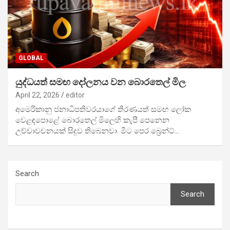
GLOBAL
යුද්ධයත් සමඟ දෝලනය වන බොරතෙල් මිල
April 22, 2026
editor
අමෙරිකානු ජනාධිපතිවරයාගේ තීරණයත් සමඟ ලෝක
වෙළඳපොළේ බොරතෙල් මිලෙහි කැපී පෙනෙන
උච්චාවචනයක් සිදුව තිබෙනවා. මීට පෙර බ්‍රෙන්ට්…
Search
Search