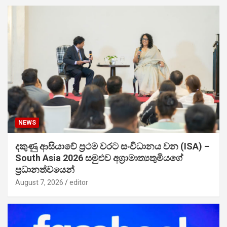
NEWS
දකුණු ආසියාවේ ප්‍රථම වරට සංවිධානය වන (ISA) –
South Asia 2026 සමුළුව අග්‍රාමාත්‍යතුමියගේ
ප්‍රධානත්වයෙන්
August 7, 2026
editor