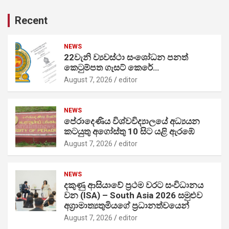
Recent
NEWS
22වැනි ව්‍යවස්ථා සංශෝධන පනත්
කෙටුම්පත ගැසට් කෙරේ…
August 7, 2026
editor
NEWS
පේරාදෙණිය විශ්වවිද්‍යාලයේ අධ්‍යයන
කටයුතු අගෝස්තු 10 සිට යළි ඇරඹේ
August 7, 2026
editor
NEWS
දකුණු ආසියාවේ ප්‍රථම වරට සංවිධානය
වන (ISA) – South Asia 2026 සමුළුව
අග්‍රාමාත්‍යතුමියගේ ප්‍රධානත්වයෙන්
August 7, 2026
editor