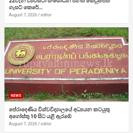
22වැනි ව්‍යවස්ථා සංශෝධන පනත් කෙටුම්පත
ගැසට් කෙරේ…
August 7, 2026
editor
NEWS
පේරාදෙණිය විශ්වවිද්‍යාලයේ අධ්‍යයන කටයුතු
අගෝස්තු 10 සිට යළි ඇරඹේ
August 7, 2026
editor