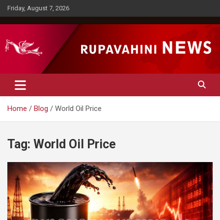
Skip
Friday, August 7, 2026
to
content
Rupavahini News
Home
Blog
World Oil Price
Tag:
World Oil Price