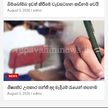
බිම්බෝම්බ ඉවත් කිරීමේ වැඩසටහන කඩිනම් වෙයි
August 5, 2026
editor
NEWS
ශිෂ්‍යත්ව උපකාර පන්ති අද මැදියම් රැයෙන් තහනම්
August 5, 2026
editor