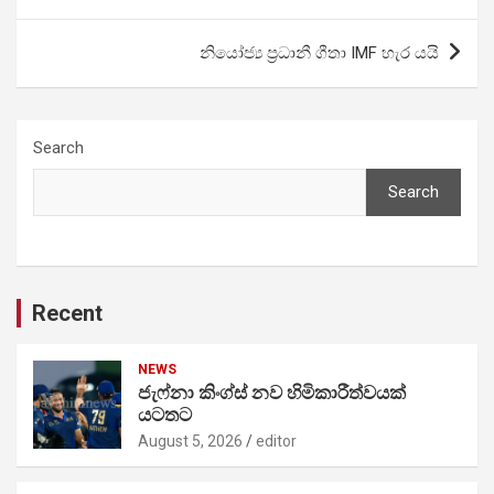
නියෝජ්‍ය ප්‍රධානී ගීතා IMF හැර යයි
Search
Search
Recent
NEWS
ජැෆ්නා කිංග්ස් නව හිමිකාරීත්වයක්
යටතට
August 5, 2026
editor