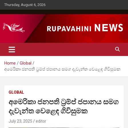
Skip
Thursday, August 6, 2026
to
content
Rupavahini News
Home
Global
අමෙරිකා ජනපති ට්‍රම්ප් ජපානය සමග දැවැන්ත වෙළෙඳ ගිවිසුමක
GLOBAL
අමෙරිකා ජනපති ට්‍රම්ප් ජපානය සමග
දැවැන්ත වෙළෙඳ ගිවිසුමක
July 23, 2025
editor