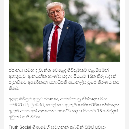
ජපානය සමඟ දැවැන්ත වෙළෙඳ ගිවිසුමකට එළැඹීමෙන්
අනතුරුව, ආනයනික භාණ්ඩ සඳහා සියයට 15ක තීරු බද්දක්
පැනවීමට අමෙරිකානු ජනාධිපති ඩොනල්ඩ් ට්‍රම්ප් තීරණය කර
තිබේ.
අදාළ ගිවිසුම අනුව ජපානය, අමෙරිකානු නිෂ්පාදන වන
මෝටර් රථ, ට්‍රක් රථ, සහල් සහ ඇතැම් කෘෂිකාර්මික නිෂ්පාදන
ඇතුළු අනෙකුත් ආනයනය භාණ්ඩ සඳහා සියයට 15ක බද්දක්
අඩුකර ඇති බවය.
Truth Social ගිණුමෙහි සටහනක් තබමින් ට්‍රම්ප් පවසා