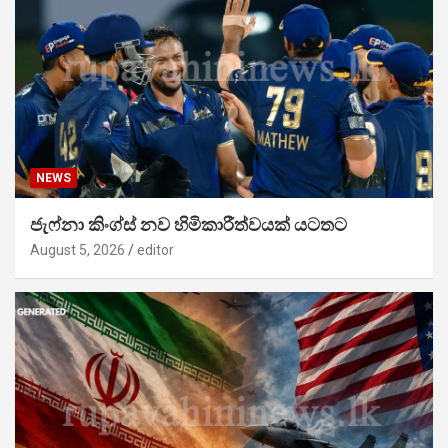
NEWS
ජැෆ්නා කිංග්ස් නව හිමිකාරීත්වයක් යටතට
August 5, 2026
editor