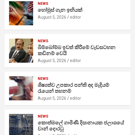
NEWS
හෝමුස් ගැන ඉඟියක්
August 5, 2026
editor
NEWS
බිම්බෝම්බ ඉවත් කිරීමේ වැඩසටහන
කඩිනම් වෙයි
August 5, 2026
editor
NEWS
ශිෂ්‍යත්ව උපකාර පන්ති අද මැදියම්
රැයෙන් තහනම්
August 5, 2026
editor
NEWS
කොත්මලේ ගාමිණී දිසානායක ජලාශයේ
වාන් දොරටු