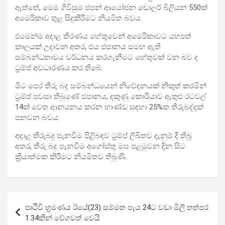
ඇත්තේ, මෙම ගිවිසුම ජපන් ආයෝජන ඩොලර් බිලියන 550ක්
අමෙරිකාව තුළ සිදුකිරීමට නියමිත බවය.
එමෙන්ම අදාළ තීරණය හේතුවෙන් අමෙරිකාවට යහපත්
කාලයක් උදාවන අතර, එය ජපානය සමඟ ඇති
සම්බන්ධතාවය වර්ධනය කරගැනීමට හේතුවක් වන බව ද
ට්‍රම්ප් අවධාරණය කර තිබේ.
මීට පෙර තීරු බදු සම්බන්ධයෙන් නිවේදනයක් නිකුත් කරමින්
ට්‍රම්ප් පවසා තිබුණේ ජපානය, දකුණු කොරියාව ඇතුළු රටවල්
14ක් වෙත ආනයනය කරන භාණ්ඩ සඳහා 25%ක තීරුබද්දක්
පනවන බවය.
අදාළ තීරුබදු පැනවීම පිළිබඳව ට්‍රම්ප් ලිඛිතව දැනුම් දී තිබූ
අතර, තීරු බදු පැනවීම අගෝස්තු මස පළමුවන දින සිට
ක්‍රියාත්මක කිරීමට නියමිතව තිබුණි.
Post
පෘථිවි භ්‍රම­ණය ඊයේ(23) සම්මත පැය 24ට වඩා මිලි තත්පර
navigation
1.34කින් වේග­වත් වෙයි