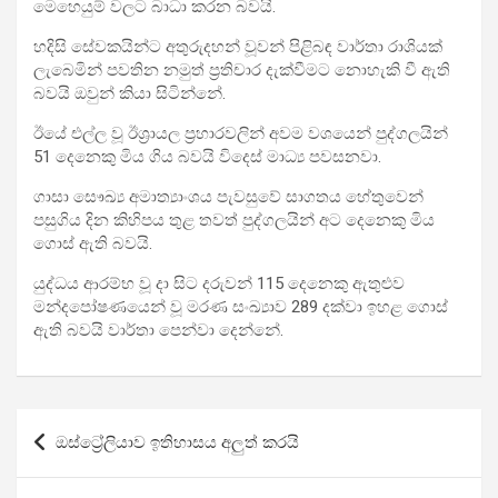
මෙහෙයුම් වලට බාධා කරන බවයි.
හදිසි සේවකයින්ට අතුරුදහන් වූවන් පිළිබඳ වාර්තා රාශියක්
ලැබෙමින් පවතින නමුත් ප්‍රතිචාර දැක්වීමට නොහැකි වී ඇති
බවයි ඔවුන් කියා සිටින්නේ.
ඊයේ එල්ල වූ ඊශ්‍රායල ප්‍රහාරවලින් අවම වශයෙන් පුද්ගලයින්
51 දෙනෙකු මිය ගිය බවයි විදෙස් මාධ්‍ය පවසනවා.
ගාසා සෞඛ්‍ය අමාත්‍යාංශය පැවසුවේ සාගතය හේතුවෙන්
පසුගිය දින කිහිපය තුළ තවත් පුද්ගලයින් අට දෙනෙකු මිය
ගොස් ඇති බවයි.
යුද්ධය ආරම්භ වූ දා සිට දරුවන් 115 දෙනෙකු ඇතුළුව
මන්දපෝෂණයෙන් වූ මරණ සංඛ්‍යාව 289 දක්වා ඉහළ ගොස්
ඇති බවයි වාර්තා පෙන්වා දෙන්නේ.
Post
ඔස්ට්‍රේලියාව ඉතිහාසය අලුත් කරයි
navigation