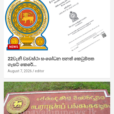
NEWS
22වැනි ව්‍යවස්ථා සංශෝධන පනත් කෙටුම්පත
ගැසට් කෙරේ…
August 7, 2026
editor