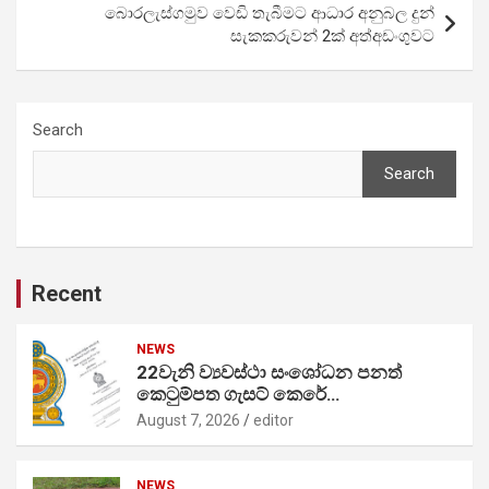
බොරලැස්ගමුව වෙඩි තැබීමට ආධාර අනුබල දුන්
සැකකරුවන් 2ක් අත්අඩංගුවට
Search
Search
Recent
NEWS
22වැනි ව්‍යවස්ථා සංශෝධන පනත්
කෙටුම්පත ගැසට් කෙරේ…
August 7, 2026
editor
NEWS