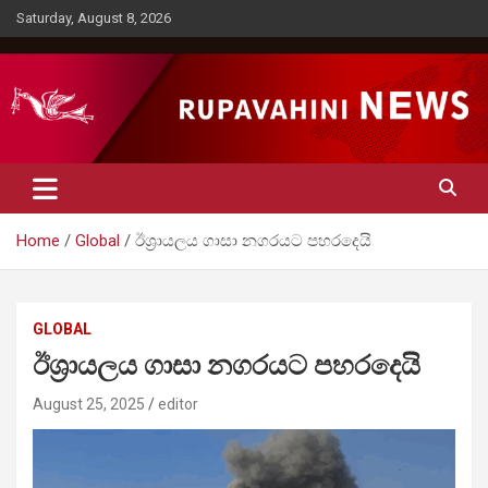
Skip
Saturday, August 8, 2026
to
content
Rupavahini News
Home
Global
ඊශ්‍රායලය ගාසා නගරයට පහරදෙයි
GLOBAL
ඊශ්‍රායලය ගාසා නගරයට පහරදෙයි
August 25, 2025
editor