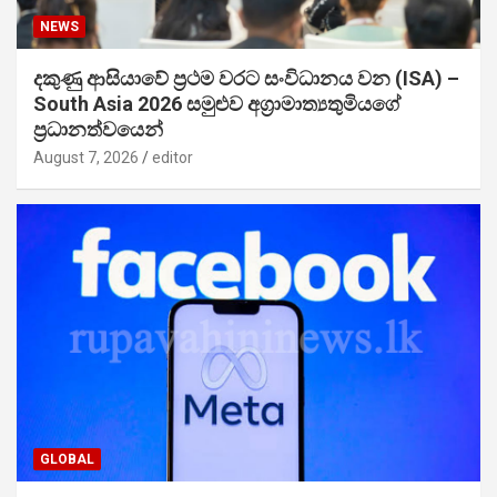
NEWS
දකුණු ආසියාවේ ප්‍රථම වරට සංවිධානය වන (ISA) –
South Asia 2026 සමුළුව අග්‍රාමාත්‍යතුමියගේ
ප්‍රධානත්වයෙන්
August 7, 2026
editor
GLOBAL