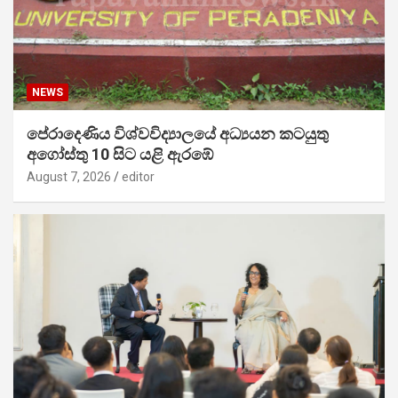
NEWS
පේරාදෙණිය විශ්වවිද්‍යාලයේ අධ්‍යයන කටයුතු
අගෝස්තු 10 සිට යළි ඇරඹේ
August 7, 2026
editor