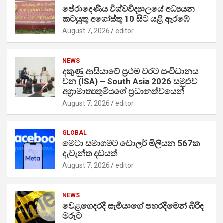
පේරාදෙණිය විශ්වවිද්‍යාලයේ අධ්‍යයන
කටයුතු අගෝස්තු 10 සිට යළි ඇරඹේ
August 7, 2026
editor
NEWS
දකුණු ආසියාවේ ප්‍රථම වරට සංවිධානය
වන (ISA) – South Asia 2026 සමුළුව
අග්‍රාමාත්‍යතුමියගේ ප්‍රධානත්වයෙන්
August 7, 2026
editor
GLOBAL
මෙටා සමාගමට ඩොලර් මිලියන 567ක
දැවැන්ත දඩයක්
August 7, 2026
editor
NEWS
වෙළගෙදරදී සැමියාගේ පහරදීමෙන් බිරිඳ
මරුට