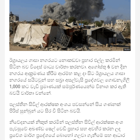
ඊශ්‍රායලය ගාසා නගරයට නොකඩවා ප්‍රහාර එල්ල කරමින්
සිටින බව විදෙස් මාධ්‍ය වාර්තා කරනවා. අගෝස්තු 6 වන දින
නගරය ආක්‍රමණය කිරීම ආරම්භ කළ දා සිට ඊශ්‍රායලය ගාසා
නගරයේ සයිටවුන්
සහ සබ්‍රා අසල්වැසි ප්‍රදේශවල ගොඩනැගිලි
1,000 කට වැඩි ප්‍රමාණයක් සම්පූර්ණයෙන්ම විනාශ කර ඇති
බවයි වාර්තා වන්නේ.
පලස්තීන සිවිල් ආරක්ෂක අංශය පවසන්නේ සිය ගණනක්
පිරිස් සුන්බුන් යට සිර වී සිටින බවයි.
නිවේදනයක් නිකුත් කරමින් පලස්තීන සිවිල් ආරක්ෂක අංශ
පැවසුවේ අඛණ්ඩ ෂෙල් වෙඩි ප්‍රහාර සහ අවහිර කරන ලද
ප්‍රවේශ මාර්ග ප්‍රදේශයේ බොහෝ ගලවා ගැනීමේ සහ ආධාර