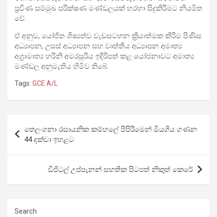
ප්‍රවීණ සම්මුඛ පරීක්ෂණ මණ්ඩලයක් හරහා සිදුකිරීමට නියමිත
වේ.
ඒ අනුව, යෝජිත ශිෂ්‍යත්ව වැඩසටහන ක්‍රියාත්මක කිරීම පිණිස
අධ්‍යාපන, උසස් අධ්‍යාපන සහ වෘත්තීය අධ්‍යාපන අමාත්‍ය
අග්‍රාමාත්‍ය හරිනි අමරසූරිය ඉදිරිපත් කළ යෝජනාවට අමාත්‍ය
මණ්ඩල අනුමැතිය හිමිව තිබේ.
Tags:
GCE A/L
Post
තෙලං­ගනා රසා­ය­නික කම්හලේ පිපි­රී­මෙන් මියගිය ගණන
navigation
44 දක්වා ඉහ­ළට
ඩිජිටල් උප්පැනන් සහතික පිටපත් නිකුත් කෙරේ
Search