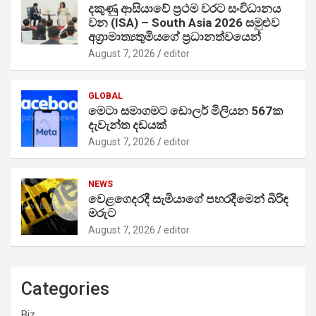
දකුණු ආසියාවේ ප්‍රථම වරට සංවිධානය
වන (ISA) – South Asia 2026 සමුළුව
අග්‍රාමාත්‍යතුමියගේ ප්‍රධානත්වයෙන්
August 7, 2026
editor
GLOBAL
මෙටා සමාගමට ඩොලර් මිලියන 567ක
දැවැන්ත දඩයක්
August 7, 2026
editor
NEWS
වෙළගෙදරදී සැමියාගේ පහරදීමෙන් බිරිඳ
මරුට
August 7, 2026
editor
Categories
Biz