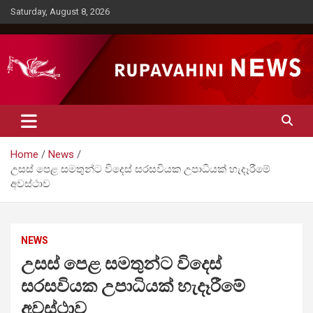
Skip
Saturday, August 8, 2026
to
content
Rupavahini News
Home
News
උසස් පෙළ සමතුන්ට විදෙස් සරසවියක උපාධියක් හැදෑරීමේ
අවස්ථාව
NEWS
උසස් පෙළ සමතුන්ට විදෙස්
සරසවියක උපාධියක් හැදෑරීමේ
අවස්ථාව