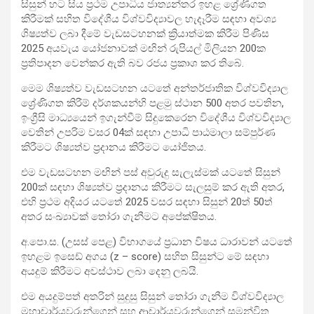
සිසුන් හට සිය ප්‍රථම උපාධිය ජාත්‍යන්තර ඉහළ ශ්‍රේණිගත
කිරීමක් සහිත විදේශීය විශ්වවිද්‍යා‍වල හැදෑරීම සඳහා අවශ්‍ය
ශිෂ්‍යත්ව ලබා දීමේ වැඩසටහනක් ක්‍රියාත්මක කිරීම පිණිස
2025 අයවැය යෝජනාවක් මඟින් රුපියල් මිලියන 200ක
ප්‍රතිපාදන වෙන්කර ඇති බව රජය ප්‍රකාශ කර තිබේ.
මෙම ශිෂ්‍යත්ව වැඩසටහන යටතේ අන්තර්ජාතික විශ්වවිද්‍යාල
ශ්‍රේණිගත කිරීම් දර්ශකයන්හි පළමු ස්ථාන 500 අතර පවතින,
ඉංග්‍රීසි මාධ්‍යයෙන් ඉගැන්වීම් සිදුකෙරෙන විදේශීය විශ්වවිද්‍යාල
වෙතින් උපරිම වසර 04ක් සඳහා උපාධි පාඨමාලා සම්පුර්ණ
කිරීමට ශිෂ්‍යත්ව ප්‍රදානය කිරීමට යෝජිතය.
එම වැඩසටහන මඟින් පස් අවුරුදු සැලැස්මක් යටතේ සිසුන්
200ක් සඳහා ශිෂ්‍යත්ව ප්‍රදානය කිරීමට සැලසුම් කර ඇති අතර,
එහි ප්‍රථම අදියර යටතේ 2025 වසර සඳහා සිසුන් 20ත් 50ත්
අතර සංඛ්‍යාවක් තෝරා ගැනීමට අපේක්ෂිතය.
අ.පො.ස. (උසස් පෙළ) විභාගයේ ප්‍රධාන විෂය ධාරාවන් යටතේ
ඉහළම ඉසෙඩ් අගය (z – score) සහිත සිසුන්ට මේ සඳහා
අයදුම් කිරීමට අවස්ථාව ලබා දෙනු ලබයි.
එම අයදුම්පත් අතරින් සුදුසු සිසුන් තෝරා ගැනීම විශ්වවිද්‍යාල
මහාචාර්යවරුන්ගෙන් සහ ආචාර්යවරුන්ගෙන් සමන්විත