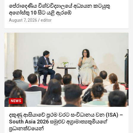
පේරාදෙණිය විශ්වවිද්‍යාලයේ අධ්‍යයන කටයුතු
අගෝස්තු 10 සිට යළි ඇරඹේ
August 7, 2026
editor
NEWS
දකුණු ආසියාවේ ප්‍රථම වරට සංවිධානය වන (ISA) –
South Asia 2026 සමුළුව අග්‍රාමාත්‍යතුමියගේ
ප්‍රධානත්වයෙන්