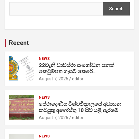
Search
Recent
NEWS
22වැනි ව්‍යවස්ථා සංශෝධන පනත්
කෙටුම්පත ගැසට් කෙරේ…
August 7, 2026
editor
NEWS
පේරාදෙණිය විශ්වවිද්‍යාලයේ අධ්‍යයන
කටයුතු අගෝස්තු 10 සිට යළි ඇරඹේ
August 7, 2026
editor
NEWS