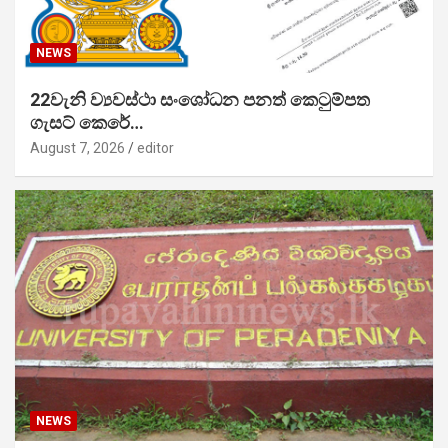
NEWS
22වැනි ව්‍යවස්ථා සංශෝධන පනත් කෙටුම්පත
ගැසට් කෙරේ…
August 7, 2026
editor
NEWS