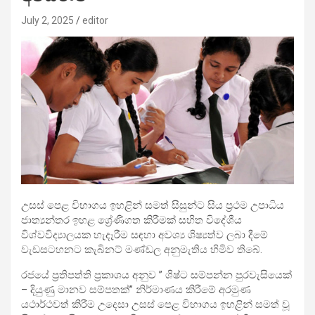
July 2, 2025
editor
උසස් පෙළ විභාගය ඉහළින් සමත් සිසුන්ට සිය ප්‍රථම උපාධිය
ජාත්‍යන්තර ඉහළ ශ්‍රේණිගත කිරීමක් සහිත විදේශීය
විශ්වවිද්‍යාලයක හැදෑරීම සඳහා අවශ්‍ය ශිෂ්‍යත්ව ලබා දීමේ
වැඩසටහනට කැබිනට් මණ්ඩල අනුමැතිය හිමිව තිබේ.
රජයේ ප්‍රතිපත්ති ප්‍රකාශය අනුව ” ශිෂ්ට සම්පන්න පුරවැසියෙක්
– දියුණු මානව සම්පතක්” නිර්මාණය කිරීමේ අරමුණ
යථාර්ථවත් කිරීම උදෙසා උසස් පෙළ විභාගය ඉහළින් සමත් වූ