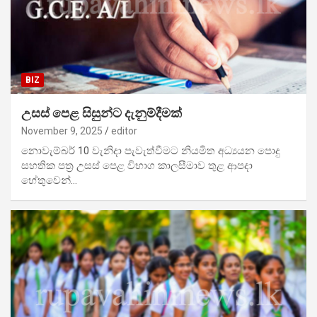
BIZ
උසස් පෙළ සිසුන්ට දැනුම්දීමක්
November 9, 2025
editor
නොවැ­ම්බර් 10 වැනිදා පැවැ­ත්වී­මට නිය­මිත අධ්‍ය­යන පොදු
සහ­තික පත්‍ර උසස් පෙළ විභා­ග­ කාලසීමාව තුළ ආපදා
හේතුවෙන්…