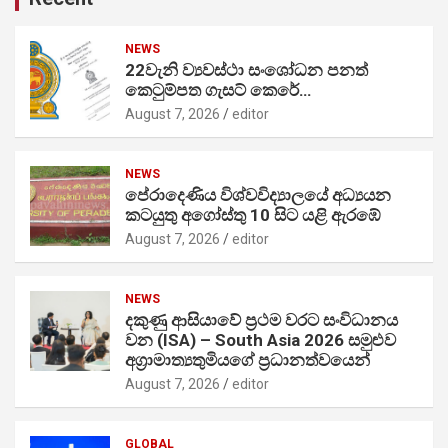
NEWS
22වැනි ව්‍යවස්ථා සංශෝධන පනත්
කෙටුම්පත ගැසට් කෙරේ…
August 7, 2026
editor
NEWS
පේරාදෙණිය විශ්වවිද්‍යාලයේ අධ්‍යයන
කටයුතු අගෝස්තු 10 සිට යළි ඇරඹේ
August 7, 2026
editor
NEWS
දකුණු ආසියාවේ ප්‍රථම වරට සංවිධානය
වන (ISA) – South Asia 2026 සමුළුව
අග්‍රාමාත්‍යතුමියගේ ප්‍රධානත්වයෙන්
August 7, 2026
editor
GLOBAL