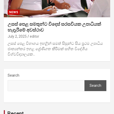
NEWS
උසස් පෙළ සමතුන්ට විදෙස් සරසවියක උපාධියක්
හැදෑරීමේ අවස්ථාව
July 2, 2025
editor
උසස් පෙළ විභාගය ඉහළින් සමත් සිසුන්ට සිය ප්‍රථම උපාධිය
ජාත්‍යන්තර ඉහළ ශ්‍රේණිගත කිරීමක් සහිත විදේශීය
විශ්වවිද්‍යාලයක…
Search
Search
Recent