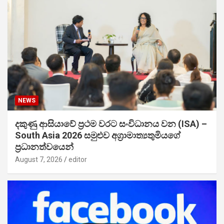
NEWS
දකුණු ආසියාවේ ප්‍රථම වරට සංවිධානය වන (ISA) –
South Asia 2026 සමුළුව අග්‍රාමාත්‍යතුමියගේ
ප්‍රධානත්වයෙන්
August 7, 2026
editor