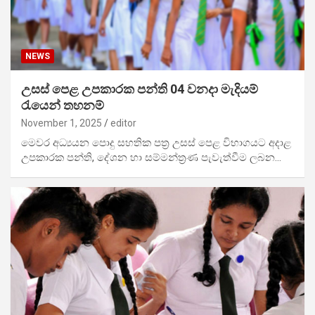
NEWS
උසස් පෙළ උපකාරක පන්ති 04 වනදා මැදියම්
රැයෙන් තහනම්
November 1, 2025
editor
මෙවර අධ්‍යයන පොදු සහතික පත්‍ර උසස් පෙළ විභාගයට අදාළ
උපකාරක පන්ති, දේශන හා සම්මන්ත්‍රණ පැවැත්වීම ලබන…