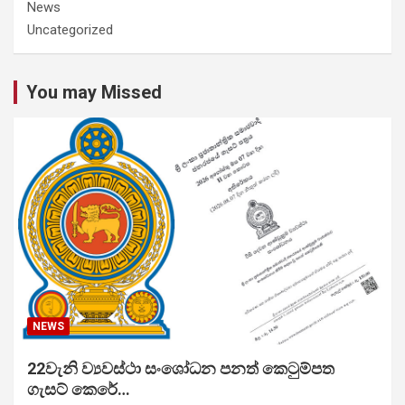
News
Uncategorized
You may Missed
NEWS
22වැනි ව්‍යවස්ථා සංශෝධන පනත් කෙටුම්පත
ගැසට් කෙරේ…