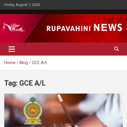
Skip
Friday, August 7, 2026
to
content
Rupavahini News
Home
Blog
GCE A/L
Tag:
GCE A/L