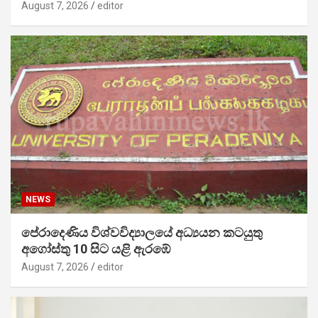
August 7, 2026
editor
NEWS
පේරාදෙණිය විශ්වවිද්‍යාලයේ අධ්‍යයන කටයුතු
අගෝස්තු 10 සිට යළි ඇරඹේ
August 7, 2026
editor