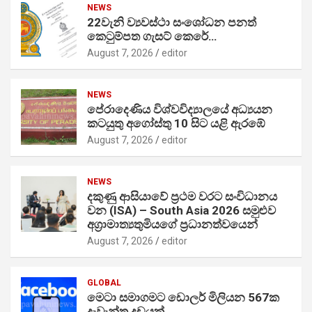
NEWS
22වැනි ව්‍යවස්ථා සංශෝධන පනත්
කෙටුම්පත ගැසට් කෙරේ…
August 7, 2026
editor
NEWS
පේරාදෙණිය විශ්වවිද්‍යාලයේ අධ්‍යයන
කටයුතු අගෝස්තු 10 සිට යළි ඇරඹේ
August 7, 2026
editor
NEWS
දකුණු ආසියාවේ ප්‍රථම වරට සංවිධානය
වන (ISA) – South Asia 2026 සමුළුව
අග්‍රාමාත්‍යතුමියගේ ප්‍රධානත්වයෙන්
August 7, 2026
editor
GLOBAL
මෙටා සමාගමට ඩොලර් මිලියන 567ක
දැවැන්ත දඩයක්