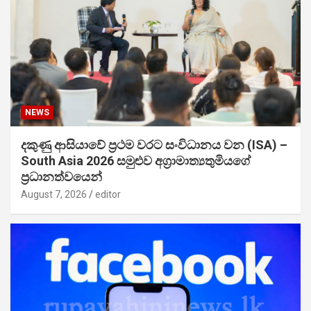
NEWS
දකුණු ආසියාවේ ප්‍රථම වරට සංවිධානය වන (ISA) –
South Asia 2026 සමුළුව අග්‍රාමාත්‍යතුමියගේ
ප්‍රධානත්වයෙන්
August 7, 2026
editor