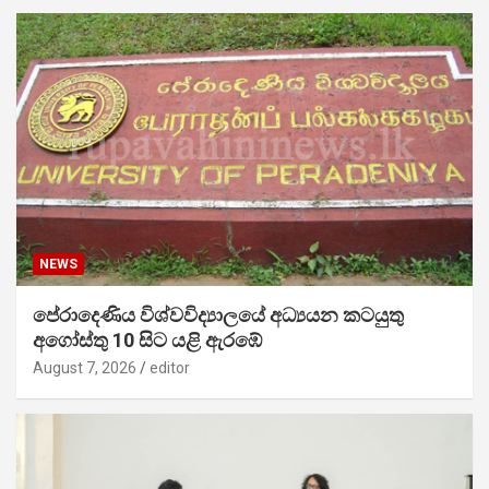
NEWS
පේරාදෙණිය විශ්වවිද්‍යාලයේ අධ්‍යයන කටයුතු
අගෝස්තු 10 සිට යළි ඇරඹේ
August 7, 2026
editor