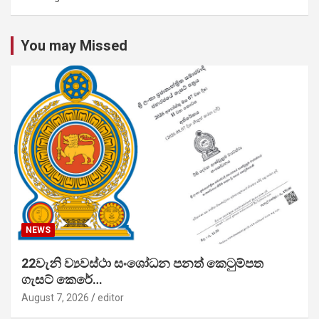
You may Missed
NEWS
22වැනි ව්‍යවස්ථා සංශෝධන පනත් කෙටුම්පත
ගැසට් කෙරේ…
August 7, 2026
editor