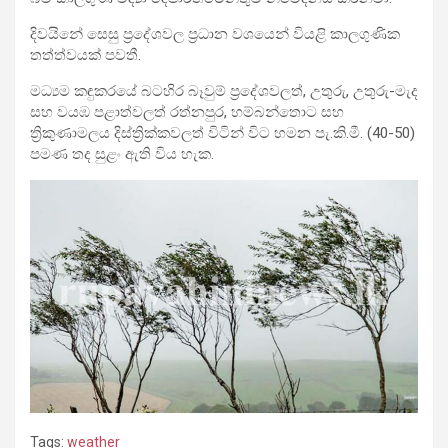
දිවයිනේ සෙසු ප්‍රදේශවල ප්‍රධාන වශයෙන් වියළි කාලගුණික
තත්ත්වයක් පවතී.
මධ්‍යම කඳුකරයේ බටහිර බෑවුම් ප්‍රදේශවලත්, උතුරු, උතුරු-මැද
සහ වයඹ පළාත්වලත් රත්නපුර, හම්බන්තොට සහ
ත්‍රිකුණාමලය දිස්ත්‍රික්කවලත් විටින් විට හමන පැ.කි.මී. (40-50)
පමණ තද සුළං ඇති විය හැක.
Tags:
weather