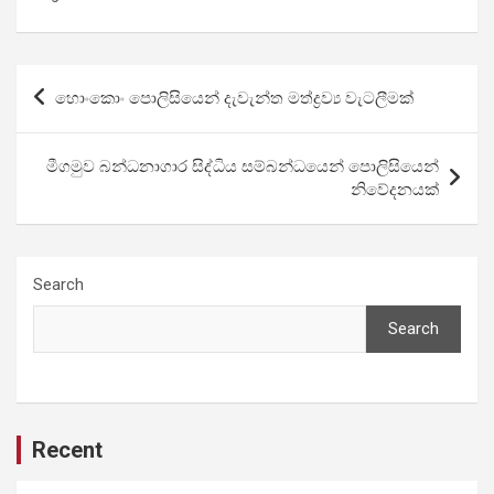
Post
හොංකොං පොලිසියෙන් දැවැන්ත මත්ද්‍රව්‍ය වැටලීමක්
navigation
මීගමුව බන්ධනාගාර සිද්ධිය සම්බන්ධයෙන් පොලිසියෙන්
නිවේදනයක්
Search
Search
Recent