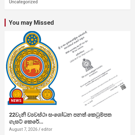
Uncategorized
You may Missed
NEWS
22වැනි ව්‍යවස්ථා සංශෝධන පනත් කෙටුම්පත
ගැසට් කෙරේ…
August 7, 2026
editor