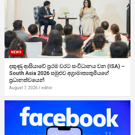
NEWS
දකුණු ආසියාවේ ප්‍රථම වරට සංවිධානය වන (ISA) –
South Asia 2026 සමුළුව අග්‍රාමාත්‍යතුමියගේ
ප්‍රධානත්වයෙන්
August 7, 2026
editor