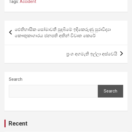
Tags:
Accident
Post
ඓතිහාසික සෝමාවතී පුදබිමේ ඉදිකෙරුණු පුරාවිද්‍යා
navigation
කෞතුකාගාරය ජනපති අතින් විවෘත කෙරේ ‍
ප්‍රංශ අගමැති ඉල්ලා අස්වෙයි
Search
Search
Recent