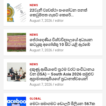
NEWS
22වැනි ව්‍යවස්ථා සංශෝධන පනත්
කෙටුම්පත ගැසට් කෙරේ…
August 7, 2026
editor
NEWS
පේරාදෙණිය විශ්වවිද්‍යාලයේ අධ්‍යයන
කටයුතු අගෝස්තු 10 සිට යළි ඇරඹේ
August 7, 2026
editor
NEWS
දකුණු ආසියාවේ ප්‍රථම වරට සංවිධානය
වන (ISA) – South Asia 2026 සමුළුව
අග්‍රාමාත්‍යතුමියගේ ප්‍රධානත්වයෙන්
August 7, 2026
editor
GLOBAL
මෙටා සමාගමට ඩොලර් මිලියන 567ක