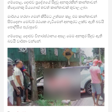
ගම්පොළ, දොළුව ප්‍රදේශයේ සිදුවු අනතුරකින් කාන්තාවන්
තිදෙනෙකු මියගොස් තවත් කාන්තාවක් තුවාල ලබා.
මාර්ගය හරහා ගමන් කිරීමට උත්සහ කළ එම කාන්තාවන්
සිව්දෙනා මෝටර් රථයක ගැටීමෙන් අනතුරට ලක්ව ඇති බවයි
පොලීසිය පැවසුවේ.
ගම්පොළ දොළුව විහාරස්ථානය අසල මෙම අනතුර සිදුව ඇති
බවයි වාර්තා වන්නේ.