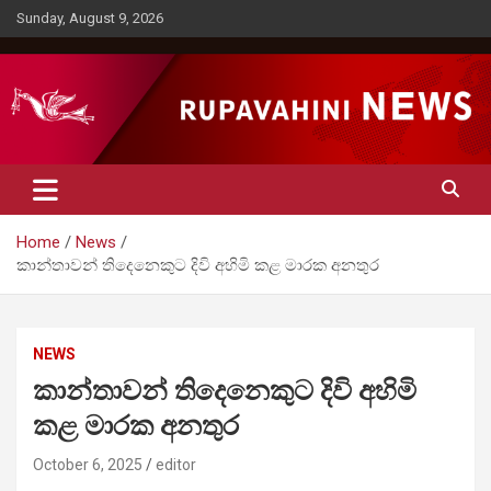
Skip
Sunday, August 9, 2026
to
content
Rupavahini News
Home
News
කාන්තාවන් තිදෙනෙකුට දිවි අහිමි කළ මාරක අනතුර
NEWS
කාන්තාවන් තිදෙනෙකුට දිවි අහිමි
කළ මාරක අනතුර
October 6, 2025
editor