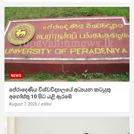
NEWS
පේරාදෙණිය විශ්වවිද්‍යාලයේ අධ්‍යයන කටයුතු
අගෝස්තු 10 සිට යළි ඇරඹේ
August 7, 2026
editor