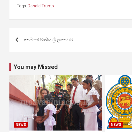
Tags:
Donald Trump
Post
කාසියේ වාසිය ශ්‍රී ලංකාවට
navigation
You may Missed
NEWS
NEWS