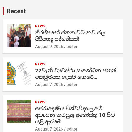
Recent
NEWS
තිරප්පනේ ජනතාවට නව ජල
පිරිපහදු පද්ධතියක්
August 9, 2026
editor
NEWS
22වැනි ව්‍යවස්ථා සංශෝධන පනත්
කෙටුම්පත ගැසට් කෙරේ…
August 7, 2026
editor
NEWS
පේරාදෙණිය විශ්වවිද්‍යාලයේ
අධ්‍යයන කටයුතු අගෝස්තු 10 සිට
යළි ඇරඹේ
August 7, 2026
editor