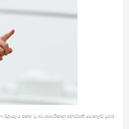
ශ්‍රායලය එකඟ වූ බව අමෙරිකානු ජනාධිපති ඩොනල්ඩ් ට්‍රම්ප්