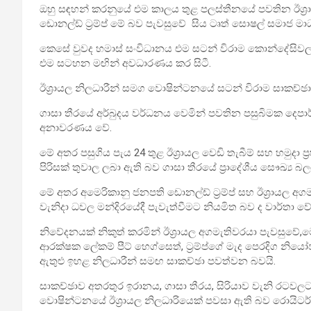
ඔහු සඳහන් කරනුයේ එම කාලය තුළ පලස්තීනයේ පවතින ඊශ්‍ර
ඩොනල්ඩ් ට්‍රම්ප් මේ බව පැවසුවේ සිය ටෘත් සොෂල් සමාජ මා
කෙසේ වුවද හමාස් සංවිධානය එම සටන් විරාම කොන්දේසි
එම සටහන මඟින් අවධාරණය කර සිටී.
ඊශ්‍රායල නිලධාරීන් සමග වොෂින්ටනයේ සටන් විරාම සාකච්ඡා 
ගාසා තීරයේ අර්බුදය වර්ධනය වෙමින් පවතින පසුබිමක දෙපාර්ශ
අනාවරණය වේ.
මේ අතර පසුගිය පැය 24 තුළ ඊශ්‍රායල වෙඩි තැබීම් සහ හමුදා ප
පිරිසක් තුවාල ලබා ඇති බව ගාසා තීරයේ ප්‍රාදේශීය සෞඛ්‍ය බලධ
මේ අතර අමෙරිකානු ජනපති ඩොනල්ඩ් ට්‍රම්ප් සහ ඊශ්‍රායල අ
වැනිදා ධවල මන්දිරයේදී පැවැත්වීමට නියමිත බව ද වාර්තා වේ
නිවේදනයක් නිකුත් කරමින් ඊශ්‍රායල අගමැතිවරයා පැවසුවේ,ම
ආරක්ෂක ලේකම් පීට් හෙග්සෙත්, ට්‍රම්ප්ගේ මැද පෙරදිග නියෝ
ඇතුළු ඉහළ නිලධාරීන් සමඟ සාකච්ඡා පවත්වන බවයි.
සාකච්ඡාව අතරතුර ඉරානය, ගාසා තීරය, සිරියාව වැනි රටවල
වොෂින්ටනයේ ඊශ්‍රායල නිලධාරියෙක් පවසා ඇති බව රොයිටර්