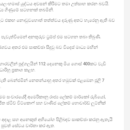
ායල-හමාස් යුද්ධය අවසන් කිරීමට තමා උත්සාහ කරන බවයි.
ධ්‍ය ගිණුමේ සටහනක් තබමිනි.
වලට එකඟ නොවුවහොත් තත්ත්වය දරුණු අතට හැරෙනු ඇති බව
පැවැත්වීමෙන් අනතුරුව ට්‍රම්ප් එම සටහන තබා තිබුණි.
වය අතර එම සාකච්ඡා සිදුවු බව විදෙස් මාධ්‍ය මඟින්
්‍රහාරවලින් පුද්ගලයින් 112 දෙනෙකු මිය ගොස් 400කට වැඩි
ාරීහු ප්‍රකාශ කළහ.
ගමැති බෙන්ජමින් නෙතන්යාහු අතර හමුවක් එළඹෙන ජූලි 7
.
ෙම සංචාරයේදී අමෙරිකානු රාජ්‍ය ලේකම් මාර්කෝ රුබියෝ,
ජිත ස්ටීව් විට්කොෆ් සහ වාණිජ ලේකම් හොවාර්ඩ් ලුට්නික්
ට අදාළ සහ අනෙකුත් අභියෝග පිළිබඳව සාකච්ඡා කරනු ඇතැයි
 පුවත් සේවය වාර්තා කර ඇත.