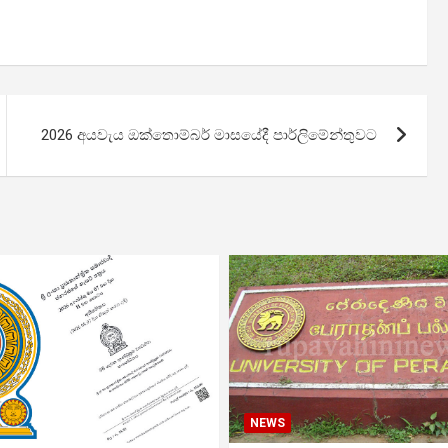
2026 අයවැය ඔක්තොම්බර් මාසයේදී පාර්ලිමේන්තුවට
NEWS