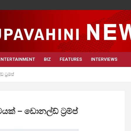
ENTERTAINMENT
BIZ
FEATURES
INTERVIEWS
්‍රම්ප්
ක් – ඩොනල්ඩ් ට්‍රම්ප්