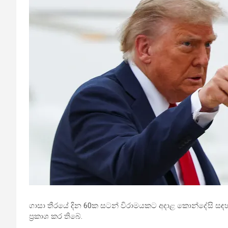
ගාසා තීරයේ දින 60ක සටන් විරාමයකට අදාළ කොන්දේසි සඳහා ඊ
ප්‍රකාශ කර තිබේ.