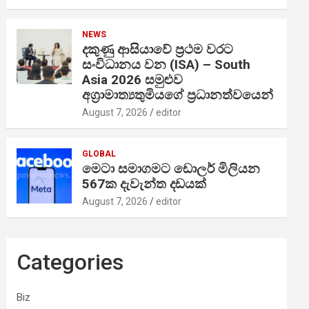
NEWS
දකුණු ආසියාවේ ප්‍රථම වරට
සංවිධානය වන (ISA) – South
Asia 2026 සමුළුව
අග්‍රාමාත්‍යතුමියගේ ප්‍රධානත්වයෙන්
August 7, 2026
editor
GLOBAL
මෙටා සමාගමට ඩොලර් මිලියන
567ක දැවැන්ත දඩයක්
August 7, 2026
editor
Categories
Biz