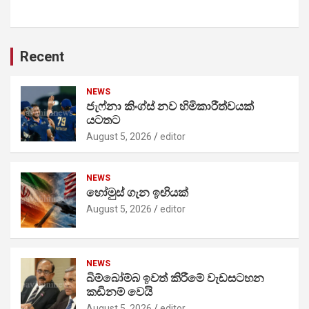
Recent
NEWS
ජැෆ්නා කිංග්ස් නව හිමිකාරීත්වයක්
යටතට
August 5, 2026
editor
NEWS
හෝමුස් ගැන ඉඟියක්
August 5, 2026
editor
NEWS
බිම්බෝම්බ ඉවත් කිරීමේ වැඩසටහන
කඩිනම් වෙයි
August 5, 2026
editor