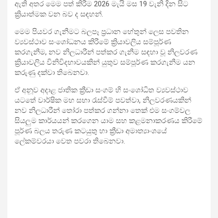
ඇති අතර මෙම පත් කිරීම 2026 මැයි මස 19 වැනි දින සිට
ක්‍රියාත්මක වන බව ද සඳහන්.
මෙම පියවර ගැනීමට බලපෑ ප්‍රධාන හේතුන් ලෙස පවතින
ව්‍යවස්ථාව සංශෝධනය කිරීමේ ක්‍රියාවලිය සම්පූර්ණ
කරගැනීම, නව නිලධාරීන් පත්කර ගැනීම සඳහා වූ නිලවරණ
ක්‍රියාවලිය විනිවිදභාවයකින් යුතුව සම්පූර්ණ කරගැනීම යන
කරුණු දක්වා තිබෙනවා.
ඒ අනූව අදාළ ජාතික ක්‍රීඩා සංගම් හි සංශෝධිත ව්‍යවස්ථාව
යටතේ වාර්ෂික මහ සභා රැස්වීම් පවත්වා, නිලවරණයකින්
නව නිලධාරීන් තෝරා පත්කර ගන්නා තෙක් එම සංගම්වල
සියලුම කාර්යයන් කරගෙන යාම සහ කළමනාකරණය කිරීමේ
පූර්ණ බලය තරුණ කටයුතු හා ක්‍රීඩා අමාත්‍යාංශයේ
ලේකම්වරයා වෙත පවරා තිබෙනවා.