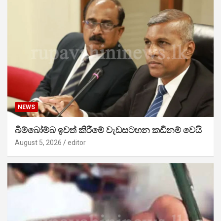
NEWS
බිම්බෝම්බ ඉවත් කිරීමේ වැඩසටහන කඩිනම් වෙයි
August 5, 2026
editor