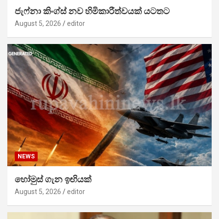
ජැෆ්නා කිංග්ස් නව හිමිකාරීත්වයක් යටතට
August 5, 2026
editor
NEWS
හෝමුස් ගැන ඉඟියක්
August 5, 2026
editor