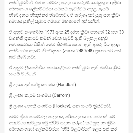
අත්හිටුවමින්, එම සංගම්වල පාලනය තරුණ කටයුතු හා ක්‍රීඩා
අමාත්‍යාංශ ලේකම්වරයා යටතට පැවරීමට අදාළ ගැසට්
නිවේදනය නිකුත්කර තිබෙනවා. ඒ තරුණ කටයුතු සහ ක්‍රීඩා
අමාත්‍ය සුනිල් කුමාර ගමගේ මහතාගේ අත්සනින්.
ඒ අනුව සංශෝධිත 1973 අංක 25 දරන ක්‍රීඩා පනතේ 32 සහ 33
වගන්ති ප්‍රකාරව තමන් වෙත පැවරී ඇති බලතල අනුව
අමාත්‍යවරයා විසින් මෙම තීරණය ගෙන ඇති අතර, ඊට අදාළ
අතිවිශේෂ ගැසට් නිවේදනය (අංකය 2489/48) ප්‍රකාශයට පත්
කර තිබෙනවා.
ඒ අනුව ලියාපදිංචිය තාවකාලිකව අත්හිටුවා ඇති ජාතික ක්‍රීඩා
සංගම් වන්නේ,
ශ්‍රී ලංකා අත්පන්දු සංගමය (Handball)
ශ්‍රී ලංකා කැරම් සංගමය (Carrom)
ශ්‍රී ලංකා හොකී සංගමය (Hockey), යන සංගම් ත්‍රිත්වයයි.
මෙම ක්‍රීඩා සංගම්වල පාලනය, පරිපාලනය හා වෙනත් යම්
අත්‍යවශ්‍ය කටයුතු ඉටු කිරීම සඳහා තරුණ කටයුතු හා ක්‍රීඩා
අමාත්‍යාංශයේ ලේකම්වරයා “නිසි බලධාරියා” ලෙස පත් කර