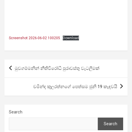
Screenshot 2026-06-02 100205
Download
Post
මුවගම්මනින් නීතිවිරෝධී පුරාවස්තු වැටලීමක්
navigation
චමින්ද කුලරත්නගේ පෙත්සම ජුනි 19 කැඳවයි
Search
Search