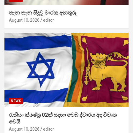
තැන තැන සිදුවූ මාරක අනතුරු
August 10, 2026
editor
NEWS
රැකියා ක්ෂේත්‍ර 02ක් සඳහා වෙබ් ද්වාරය අද විවෘත
වෙයි
August 10, 2026
editor