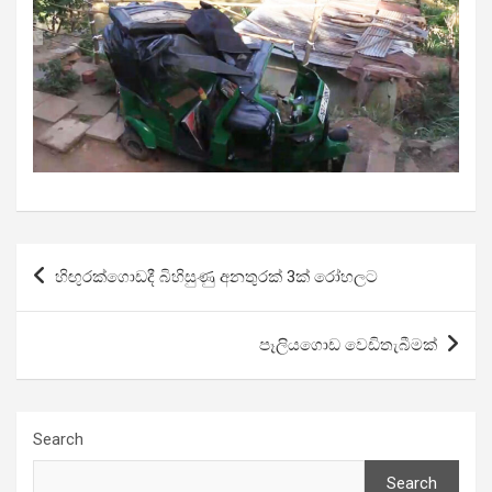
Post
හිඟුරක්ගොඩදී බිහිසුණු අනතුරක් 3ක් රෝහලට
navigation
පෑලියගොඩ වෙඩිතැබීමක්
Search
Search