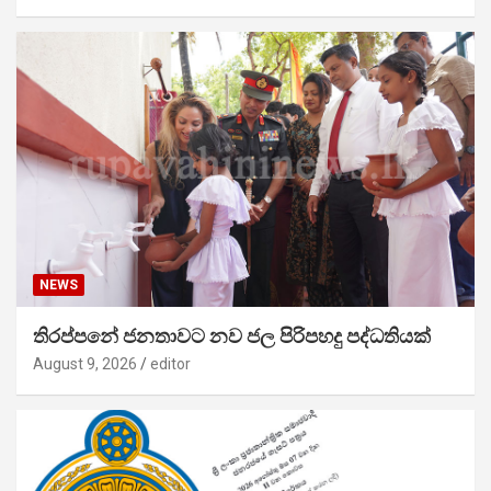
NEWS
තිරප්පනේ ජනතාවට නව ජල පිරිපහදු පද්ධතියක්
August 9, 2026
editor