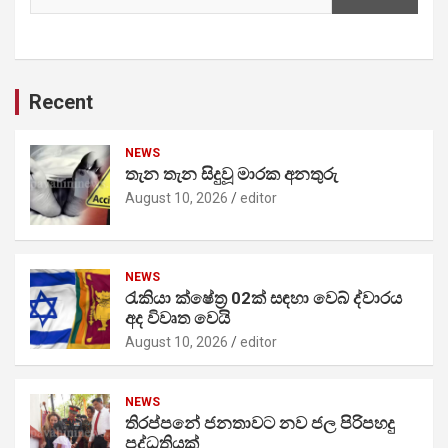
Recent
NEWS
තැන තැන සිදුවූ මාරක අනතුරු
August 10, 2026
editor
NEWS
රැකියා ක්ෂේත්‍ර 02ක් සඳහා වෙබ් ද්වාරය
අද විවෘත වෙයි
August 10, 2026
editor
NEWS
තිරප්පනේ ජනතාවට නව ජල පිරිපහදු
පද්ධතියක්