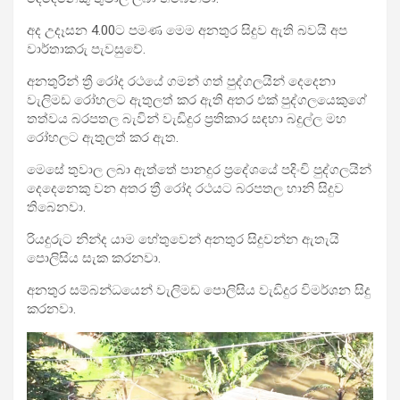
අද උදෑසන 4.00ට පමණ මෙම අනතුර සිදුව ඇති බවයි අප
වාර්තාකරු පැවසුවේ.
අනතුරින් ත්‍රී රෝද රථයේ ගමන් ගත් පුද්ගලයින් දෙදෙනා
වැලිමඩ රෝහලට ඇතුලත් කර ඇති අතර එක් පුද්ගලයෙකුගේ
තත්වය බරපතල බැවින් වැඩිදුර ප්‍රතිකාර සඳහා බදුල්ල මහ
රෝහලට ඇතුලත් කර ඇත.
මෙසේ තුවාල ලබා ඇත්තේ පානදුර ප්‍රදේශයේ පදිංචි පුද්ගලයින්
දෙදෙනෙකු වන අතර ත්‍රී රෝද රථයට බරපතල හානි සිදුව
තිබෙනවා.
රියදුරුට නින්ද යාම හේතුවෙන් අනතුර සිදුවන්න ඇතැයි
පොලිසිය සැක කරනවා.
අනතුර සම්බන්ධයෙන් වැලිමඩ පොලිසිය වැඩිදුර විමර්ශන සිදු
කරනවා.