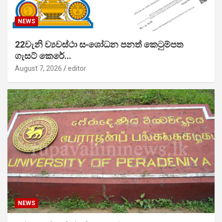
NEWS
22වැනි ව්‍යවස්ථා සංශෝධන පනත් කෙටුම්පත
ගැසට් කෙරේ…
August 7, 2026
editor
NEWS