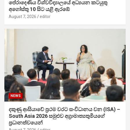
පේරාදෙණිය විශ්වවිද්‍යාලයේ අධ්‍යයන කටයුතු
අගෝස්තු 10 සිට යළි ඇරඹේ
August 7, 2026
editor
NEWS
දකුණු ආසියාවේ ප්‍රථම වරට සංවිධානය වන (ISA) –
South Asia 2026 සමුළුව අග්‍රාමාත්‍යතුමියගේ
ප්‍රධානත්වයෙන්