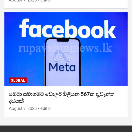
August 7, 2026
editor
GLOBAL
මෙටා සමාගමට ඩොලර් මිලියන 567ක දැවැන්ත
දඩයක්
August 7, 2026
editor