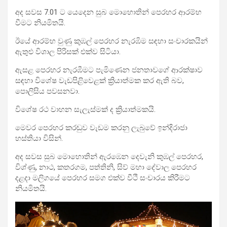
අද සවස 7.01 ට යෙදෙන සුබ මොහොතින් පෙරහර ආරම්භ
වීමට නියමිතයි.
ඊයේ ආරම්භ වුණු කුඹල් පෙරහර නැරඹිම සඳහා සංචාරකයින්
ඇතුළු විශාල පිරිසක් එක්ව සිටියා.
ඇසළ
පෙරහර නැරඹීමට පැමිණෙන ජනතාවගේ ආරක්ෂාව
සඳහා විශේෂ වැඩපිළිවෙළක් ක්‍රියාත්මක කර ඇති බව,
පොලිසිය පවසනවා.
විශේෂ රථ වාහන සැලැස්මක් ද ක්‍රියාත්මකයි.
මෙවර පෙරහර කරඬුව වැඩම කරනු ලැබුවේ ඉන්දිරාජා
හස්තියා විසින්.
අද සවස සුබ මොහොතින් ඇරඹෙන දෙවැනි කුඹල් පෙරහර,
විශ්ණු, නාථ, කතරගම, පත්තිනි, සිව් මහා දේවාල පෙරහර
දළදා මලිගයේ පෙරහර සමග එක්ව වීථි සංචාරය කිරීමට
නියමිතයි.