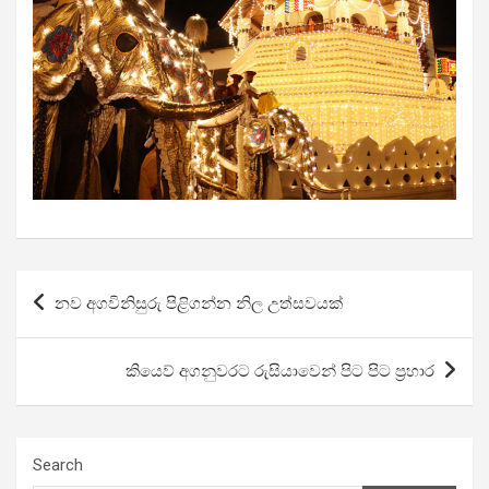
Post
නව අගවිනිසුරු පිළිගන්න නිල උත්සවයක්
navigation
කියෙව් අගනුවරට රුසියාවෙන් පිට පිට ප්‍රහාර
Search