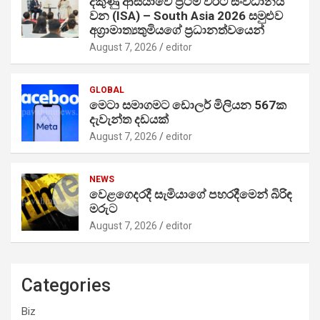
දකුණු ආසියාවේ ප්‍රථම වරට සංවිධානය
වන (ISA) – South Asia 2026 සමුළුව
අග්‍රාමාත්‍යතුමියගේ ප්‍රධානත්වයෙන්
August 7, 2026
editor
GLOBAL
මෙටා සමාගමට ඩොලර් මිලියන 567ක
දැවැන්ත දඩයක්
August 7, 2026
editor
NEWS
වෙළගෙදරදී සැමියාගේ පහරදීමෙන් බිරිඳ
මරුට
August 7, 2026
editor
Categories
Biz