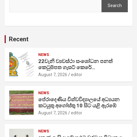
Search
Recent
NEWS
22වැනි ව්‍යවස්ථා සංශෝධන පනත්
කෙටුම්පත ගැසට් කෙරේ…
August 7, 2026
editor
NEWS
පේරාදෙණිය විශ්වවිද්‍යාලයේ අධ්‍යයන
කටයුතු අගෝස්තු 10 සිට යළි ඇරඹේ
August 7, 2026
editor
NEWS