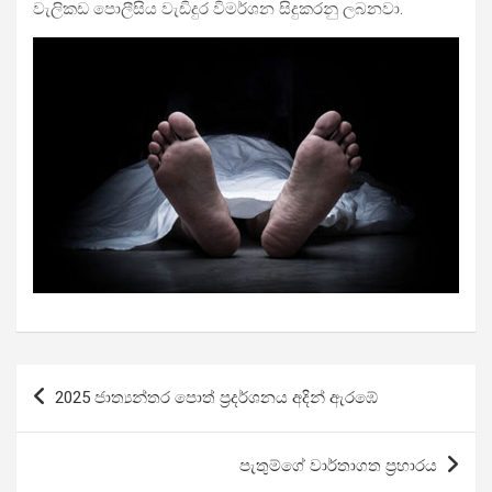
වැලිකඩ පොලීසිය වැඩිදුර විමර්ශන සිදුකරනු ලබනවා.
Post
2025 ජාත්‍යන්තර පොත් ප්‍රදර්ශනය අදින් ඇරඹේ
navigation
පැතුම්ගේ වාර්තාගත ප්‍රහාරය