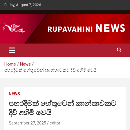
Skip
Friday, August 7, 2026
to
content
Rupavahini News
Home
News
පහරදීමක් හේතුවෙන් කාන්තාවකට දිවි අහිමි වෙයි
NEWS
පහරදීමක් හේතුවෙන් කාන්තාවකට
දිවි අහිමි වෙයි
September 27, 2025
editor