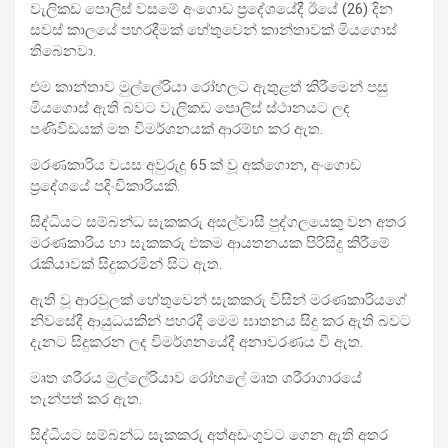
වැලිකඩ පොලිස් වසමේ අංගොඩ ප්‍රදේශයේදී ඊයේ (26) දින
සවස් කාලයේ පහරදීමක් හේතුවෙන් කාන්තාවක් මියගොස්
තිබෙනවා.
එම ක‍ාන්තාව මුල්ලේරියා රෝහලට ඇතුළත් කිරීමෙන් පසු
මියගොස් ඇති බවට වැලිකඩ පොලිස් ස්ථානයට ලද
පණිවිඩයක් මත විමර්ශනයක් ආරම්භ කර ඇත.
මරණකාරිය වයස අවුරුදු 65 ක් වූ අක්ගොන, අංගොඩ
ප්‍රදේශයේ පදිංචිකාරියකි.
සිද්ධියට සම්බන්ධ සැකකරු අසල්වාසී පුද්ගලයෙකු වන අතර
මරණකාරිය හා සැකකරු එකම ආයතනයක පිරිසිදු කිරීමේ
රැකියාවක් සිදුකරමින් සිට ඇත.
ඇති වූ ආරවුලක් හේතුවෙන් සැකකරු විසින් මරණකාරියගේ
නිවසේදී ආයුධයකින් පහරදී මෙම ඝාතනය සිදු කර ඇති බවට
දැනට සිදුකරන ලද විමර්ශනයේදී අනාවරණය වී ඇත.
මෘත ශරීරය මුල්ලේරියාව රෝහලේ මෘත ශරීරාගාරයේ
තැන්පත් කර ඇත.
සිද්ධියට සම්බන්ධ සැකකරු අත්අඩංගුවට ගෙන ඇති අතර