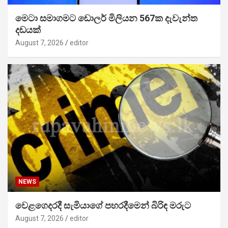
මෙටා සමාගමට ඩොලර් මිලියන 567ක දැවැන්ත
දඩයක්
August 7, 2026
editor
NEWS
වෙළගෙදරදී සැමියාගේ පහරදීමෙන් බිරිඳ මරුට
August 7, 2026
editor