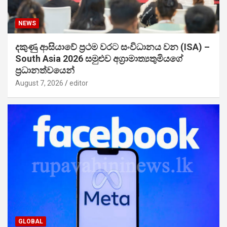
NEWS
දකුණු ආසියාවේ ප්‍රථම වරට සංවිධානය වන (ISA) –
South Asia 2026 සමුළුව අග්‍රාමාත්‍යතුමියගේ
ප්‍රධානත්වයෙන්
August 7, 2026
editor
GLOBAL