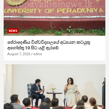
NEWS
පේරාදෙණිය විශ්වවිද්‍යාලයේ අධ්‍යයන කටයුතු
අගෝස්තු 10 සිට යළි ඇරඹේ
August 7, 2026
editor