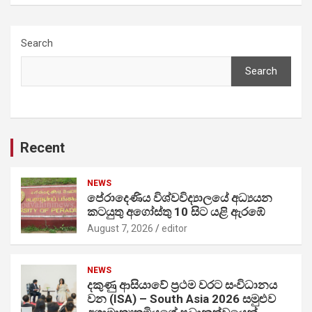
Search
Search
Recent
NEWS
පේරාදෙණිය විශ්වවිද්‍යාලයේ අධ්‍යයන
කටයුතු අගෝස්තු 10 සිට යළි ඇරඹේ
August 7, 2026
editor
NEWS
දකුණු ආසියාවේ ප්‍රථම වරට සංවිධානය
වන (ISA) – South Asia 2026 සමුළුව