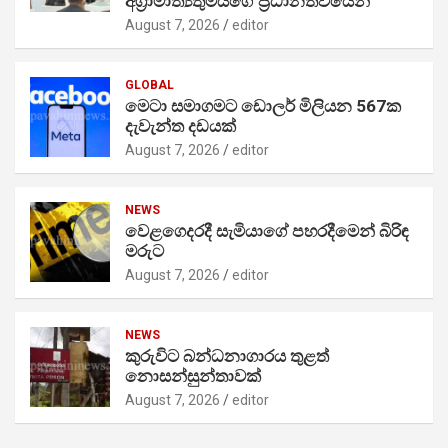
අග්‍රාමාත්‍යතුමියගේ ප්‍රධානත්වයෙන්
August 7, 2026
editor
GLOBAL
මෙටා සමාගමට ඩොලර් මිලියන 567ක
දැවැන්ත දඩයක්
August 7, 2026
editor
NEWS
වෙළගෙදරදී සැමියාගේ පහරදීමෙන් බිරිඳ
මරුට
August 7, 2026
editor
NEWS
කුරුවිට බන්ධනාගාරය තුළත්
නොසන්සුන්තාවක්
August 7, 2026
editor