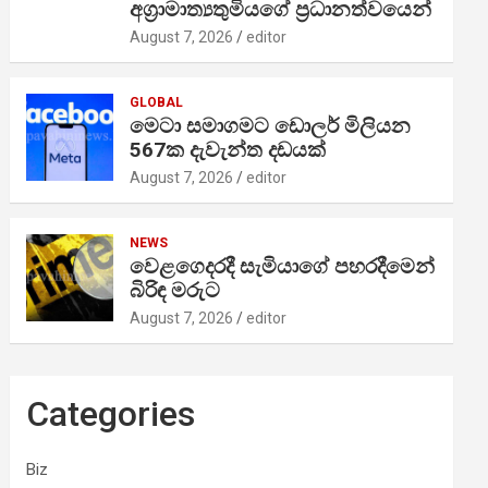
අග්‍රාමාත්‍යතුමියගේ ප්‍රධානත්වයෙන්
August 7, 2026
editor
GLOBAL
මෙටා සමාගමට ඩොලර් මිලියන
567ක දැවැන්ත දඩයක්
August 7, 2026
editor
NEWS
වෙළගෙදරදී සැමියාගේ පහරදීමෙන්
බිරිඳ මරුට
August 7, 2026
editor
Categories
Biz