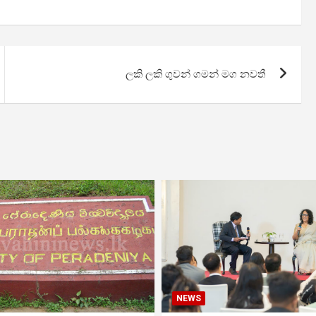
ලකි ලකි ගුවන් ගමන් මග නවතී
NEWS