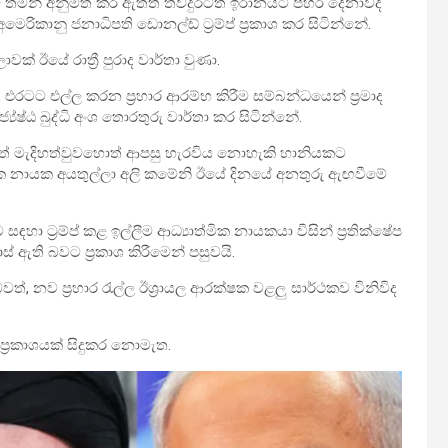
සුම් තමන් අනුමත කර ඇතත් තවදුරටත් ඉරානයට පහර දෙනාවද
ිකානු ජනාධිපති ඩොනල්ඩ් ට්‍රම්ප් ප්‍රකාශ කර සිටින්නේ.
වක් ඊයේ රාත්‍රී පුරාද වාර්තා වුණා.
රටට එල්ල කරන ප්‍රහාර ආරම්භ කිරීම සම්බන්ධයෙන් ප්‍රමාද
යේෂ්ඨ බුද්ධි අංශ තොරතුරු වාර්තා කර සිටින්නේ.
ටත් මැදිහත්වුවහොත් ආපසු හැරවිය නොහැකි හානියකට
මික නායක අයතුල්ලා අලි කමේනි ඊයේ දිනයේ අනතුරු ඇඟවීමේ
 ට්‍රම්ප් කළ ඉල්ලීම ආධ්‍යාත්මික නායකයා විසින් ප්‍රතික්ෂේප
 ඇති බවට ප්‍රකාශ කිරීමෙන් පසුවයි.
වත්, නව ප්‍රහාර රැල්ල ඊශ්‍රායල ආරක්ෂක වළලු සාර්ථකව විනිවිද
 ප්‍රකාශයක් සිදුකර නොමැත.