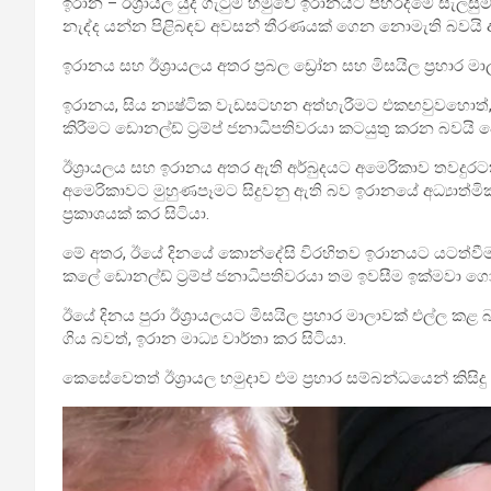
ඉරාන – ඊශ්‍රායල යුද ගැටුම් හමුවේ ඉරානයට පහරදීමේ සැල
නැද්ද යන්න පිළිබඳව අවසන් තීරණයක් ගෙන නොමැති බවයි අමෙර
ඉරානය සහ ඊශ්‍රායලය අතර ප්‍රබල ඩ්‍රෝන සහ මිසයිල ප්‍රහාර මාලා
ඉරානය, සිය න්‍යෂ්ටික වැඩසටහන අත්හැරීමට එකඟවුවහොත්, එ
කිරීමට ඩොනල්ඩ් ට්‍රම්ප් ජනාධිපතිවරයා කටයුතු කරන බවයි ජ්‍
ඊශ්‍රායලය සහ ඉරානය අතර ඇති අර්බුදයට අමෙරිකාව තවදුර
අමෙරිකාවට මුහුණපෑමට සිදුවනු ඇති බව ඉරානයේ අධ්‍යාත්
ප්‍රකාශයක් කර සිටියා.
මේ අතර, ඊයේ දිනයේ කොන්දේසි විරහිතව ඉරානයට යටත්වීම සඳහා
කලේ ඩොනල්ඩ් ට්‍රම්ප් ජනාධිපතිවරයා තම ඉවසීම ඉක්මවා ගොස්
ඊයේ දිනය පුරා ඊශ්‍රායලයට මිසයිල ප්‍රහාර මාලාවක් එල්ල කළ බ
ගිය බවත්, ඉරාන මාධ්‍ය වාර්තා කර සිටියා.
කෙසේවෙතත් ඊශ්‍රායල හමුදාව එම ප්‍රහාර සම්බන්ධයෙන් කිසිදු