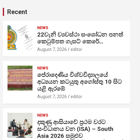
Recent
NEWS
22වැනි ව්‍යවස්ථා සංශෝධන පනත්
කෙටුම්පත ගැසට් කෙරේ…
August 7, 2026
editor
NEWS
පේරාදෙණිය විශ්වවිද්‍යාලයේ
අධ්‍යයන කටයුතු අගෝස්තු 10 සිට
යළි ඇරඹේ
August 7, 2026
editor
NEWS
දකුණු ආසියාවේ ප්‍රථම වරට
සංවිධානය වන (ISA) – South
Asia 2026 සමුළුව