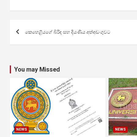
Post
කෙහෙළියගේ බිරිඳ සහ දියණිය අත්අඩංගුවට
navigation
You may Missed
NEWS
NEWS