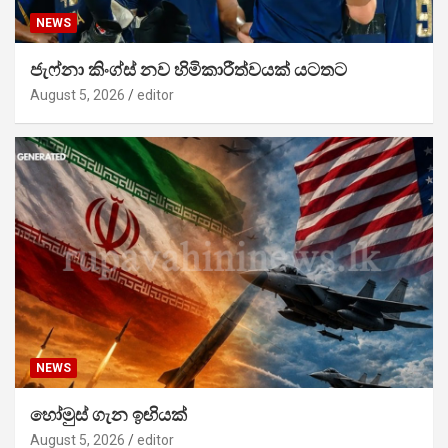
NEWS
ජැෆ්නා කිංග්ස් නව හිමිකාරීත්වයක් යටතට
August 5, 2026
editor
NEWS
හෝමුස් ගැන ඉඟියක්
August 5, 2026
editor