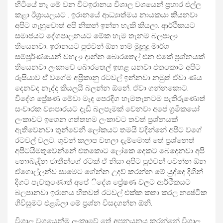
හිටියේ නෑ මේ වන විටඉරානය විශාල වශයෙන් ප්‍රහාර එල්ල
කළා ඊශ්‍රායලයට . ඉරානයේ ආධ්‍යාත්මය නායකයා කියනවා
අපිට ගැහුවොත් අපි නිකන් ඉන්න හැකි කියලා. ආර්ථිකයට
සමාජයට දේශපාලනයට මේක හැම තැනම බලපාලා
තියෙනවා. ඉරානයට පුළුවන් ඕන නම් මුහුදු මාර්ග
සම්පූර්ණයෙන් වහලා දාන්න බොරතෙල් එන එකේ ප්‍රශ්නයක්
තියෙනවා ලංකාවේ බොරතෙල් ඉහළ යනවා එතකොට අපිට
රුසියාව ඒ වගේම අප්‍රිකානු රටවල් ඉන්නවා නමුත් ඒවා ණය
දෙනවද නැද්ද කියලයි බලන්න ඕනේ. ඒවා ගන්නකොට.
විදේශ ප්‍රේෂණ මේවා මැද පෙරදිග හැමතැනටම පැතිරුණොත්
සංචාරක ව්‍යාපාරයට දැඩි බලපෑමක් වෙනවා අපේ ශ්‍රමිකයෝ
ලංකාවට ඉගෙන ගත්තහම ලංකාවට තවත් ප්‍රශ්නයක්
ඇතිවෙනවා තුන්වෙනි ලෝකයට තමයි වදින්නේ අපිට වගේ
රටවල් වලට. ගුවන් කලාප වහලා දැම්මොත් තේ ප්‍රශ්නෙත්
අපිටයිමතුවෙන්නේ එතකොට ලෝකෙ දෙකට බෙදෙනවා අපි
නොබැඳින ජාතීන්ගේ රටක් ඒ නිසා අපිට පුළුවන් වෙන්න ඕන
ඒගොල්ලන්ව සාමෙට ගේන්න උදව් කරන්න මේ යුද්දෙ දිගින්
දිගට පැවතුණොත් අපේ ිදේශ ප්‍රේෂණ වලට ආර්ථිකයට
බලපානවා ඉරානය හිතවත් රටවල් එක්ක කතා කරල න්‍යෂ්ටික
ගිවිසුමට එළඹිලා මේ ප්‍රශ්න විසදගන්න ඕනි.
විශාල වශයෙන්ම ලංකාවේ තේ අපනයනය කරන්නේ විශාල