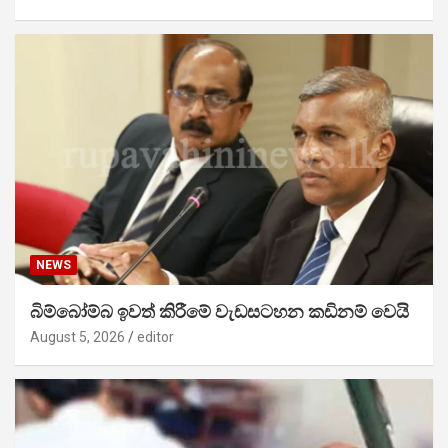
NEWS
බිම්බෝම්බ ඉවත් කිරීමේ වැඩසටහන කඩිනම් වෙයි
August 5, 2026
editor