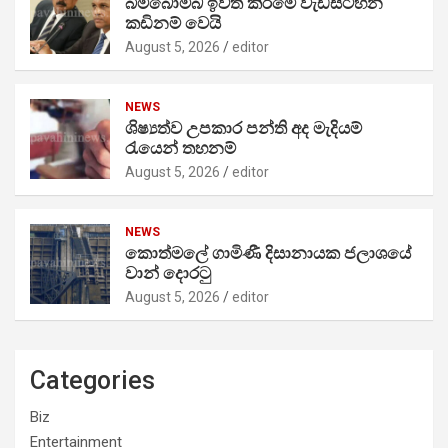
බිම්බෝම්බ ඉවත් කිරීමේ වැඩසටහන
කඩිනම් වෙයි
August 5, 2026
editor
NEWS
ශිෂ්‍යත්ව උපකාර පන්ති අද මැදියම්
රැයෙන් තහනම්
August 5, 2026
editor
NEWS
කොත්මලේ ගාමිණී දිසානායක ජලාශයේ
වාන් දොරටු
August 5, 2026
editor
Categories
Biz
Entertainment