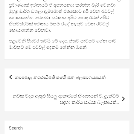
ප්‍රමාණයක් ඉරානයට ඒ අපනයනය කරන්න බැරි වෙනවා
මුහුදු මාර්ග වහලා දැම්මොත් එතකොට අපි වෙන රටවල්
හොයාගන්න වෙනවා. ඉරානය අපිට හොඳ රටක් අපිට
හිතවත්රටක් ඉරානය මතම රැඳේ නැතුව වෙන රටවල්
හොයාගන්න වෙනවා.
පළවෙනි පියවර තමයි මේ දෙපැත්තම සාමයට ගේන සාම
මාවතට මේ රටවල් දෙකම ගේන්න ඕනේ.
Post
ගම්පොළ නගරාධිපති සමගි ජන බලවේගයයෙන්
navigation
නවක වදය ඇතුළු සියලු ආකාරයේ හිංසනයන් වැළැක්වීම
සඳහා කාර්ය සාධක බලකායක්…
Search