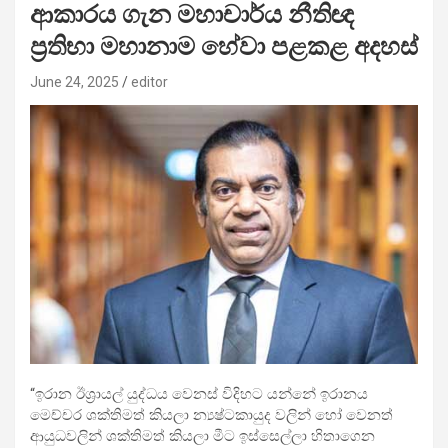
ආකාරය ගැන මහාචාර්ය නීතිඥ
ප්‍රතිභා මහානාම හේවා පළකළ අදහස්
June 24, 2025
editor
“ඉරාන ඊශ්‍රායල් යුද්ධය වෙනස් විදිහට යන්නේ ඉරානය
මෙච්චර ශක්තිමත් කියලා න්‍යෂ්ටකායුද වලින් හෝ වෙනත්
ආයුධවලින් ශක්තිමත් කියලා මීට ඉස්සෙල්ලා හිතාගෙන