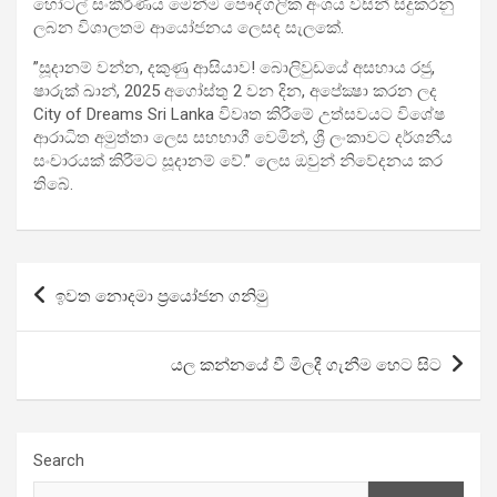
හෝටල් සංකීර්ණය මෙන්ම පෞද්ගලික අංශය විසින් සිදුකරනු
ලබන විශාලතම ආයෝජනය ලෙසද සැලකේ.
”සූදානම් වන්න, දකුණු ආසියාව! බොලිවුඩයේ අසහාය රජු,
ෂාරුක් ඛාන්, 2025 අගෝස්තු 2 වන දින, අපේක්‍ෂා කරන ලද
City of Dreams Sri Lanka විවෘත කිරීමේ උත්සවයට විශේෂ
ආරාධිත අමුත්තා ලෙස සහභාගී වෙමින්, ශ්‍රී ලංකාවට දර්ශනීය
සංචාරයක් කිරීමට සූදානම් වේ.” ලෙස ඔවුන් නිවේදනය කර
තිබේ.
Post
ඉවත නොදමා ප්‍රයෝජන ගනිමු
navigation
යල කන්නයේ වී මිලදී ගැනීම හෙට සිට
Search