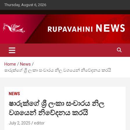
Skip
Thursday, August 6, 2026
to
content
Rupavahini News
Home
News
ෂාරුක්ගේ ශ්‍රී ලංකා සංචාරය නිල වශයෙන් නිවේදනය කරයි
NEWS
ෂාරුක්ගේ ශ්‍රී ලංකා සංචාරය නිල
වශයෙන් නිවේදනය කරයි
July 2, 2025
editor