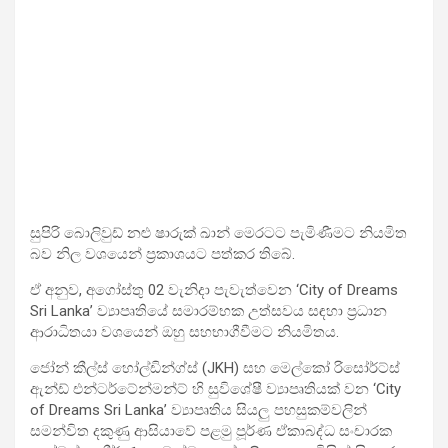
සුපිරි බොලිවුඩ් නළු ෂාරුක් ඛාන් මෙරටට පැමිණීමට නියමිත
බව නිල වශයෙන් ප්‍රකාශයට පත්කර තිබේ.
ඒ අනුව, අගෝස්තු 02 වැනිදා පැවැත්වෙන ‘City of Dreams
Sri Lanka’ ව්‍යාපෘතියේ සමාරම්භක උත්සවය සඳහා ප්‍රධාන
ආරාධිතයා වශයෙන් ඔහු සහභාගීවීමට නියමිතය.
ජෝන් කීල්ස් හෝල්ඩින්ග්ස් (JKH) සහ මෙල්කෝ රිසෝර්ට්ස්
ඇන්ඩ් එන්ටර්ටේන්මන්ට් හි සුවිශේෂී ව්‍යාපෘතියක් වන ‘City
of Dreams Sri Lanka’ ව්‍යාපෘතිය සියලු පහසුකම්වලින්
සමන්විත දකුණු ආසියාවේ පළමු පූර්ණ ඒකාබද්ධ සංචාරක