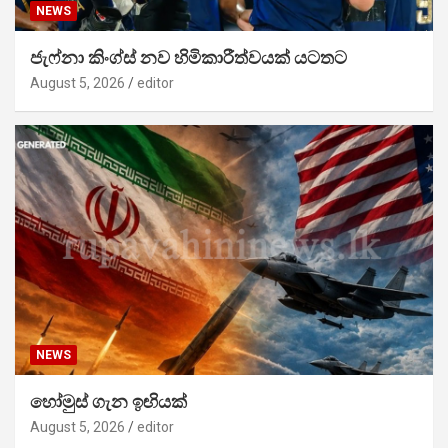
NEWS
ජැෆ්නා කිංග්ස් නව හිමිකාරීත්වයක් යටතට
August 5, 2026
editor
NEWS
හෝමුස් ගැන ඉඟියක්
August 5, 2026
editor