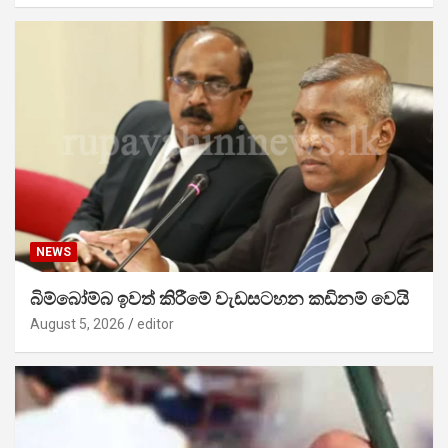
NEWS
බිම්බෝම්බ ඉවත් කිරීමේ වැඩසටහන කඩිනම් වෙයි
August 5, 2026
editor