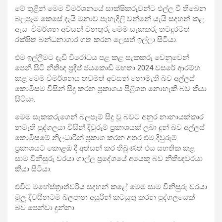
මේ තුළින් මෙම විමර්ශනයේ සාක්ෂිකරුවන්ට එල්ල වී තිබෙන
බලපෑම කෙසේ දැයි මනාව පැහැදිලි වන්නේ යැයි සදහන් කළ
ඇය විමර්ශන අවසන් වනතුරු මෙම සැකකරු තවදුරටත්
රක්ෂිත බන්ධනාගාර ගත කරන ලෙසත් ඉල්ලා සිටියා.
එම ඉල්ලීමට දැඩි විරෝධය පළ කළ සැකකරු වෙනුවෙන්
පෙනී සිටි නීතිඥ ප්‍රදීප් ජයකොඩි මහතා 2024 වසරේ ආරම්භ
කළ මෙම විමර්ශනය තවමත් අවසන් නොමැති බව අල්ලස්
කොමිසම විසින් සිදු කරන ප්‍රකාශය පිළිගත නොහැකි බව කියා
සිටියා.
මෙම සැකකරුගෙන් බලපෑම් සිදු වූ බවට අනුර නානායක්කාර
නමැති පුද්ගලයා විසින් දිවුරුම් ප්‍රකාශයක් ලබා දුන් බව අල්ලස්
කොමිසමේ නිලධාරීන් ප්‍රකාශ කරන අතර එම දිවුරුම්
ප්‍රකාශයට කොළඹ දී අත්සන් කර තිබුණත් එය සහතික කළ
සාම විනිසුරු වරයා ගාල්ල ප්‍රදේශයේ අයෙකු බව නීතීඥවරයා
කියා සිටියා.
එවිට මහේස්ත්‍රාත්වරිය සදහන් කළේ මෙම සාම විනිසුරු වරයා
මුලු දිවයිනටම බලපාන අයුරින් කටයුතු කරන පුද්ගලයෙක්
බව පෙන්වා දුන්නා.