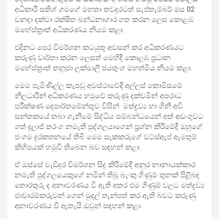
අධිකාරී සතිශ් ගමගේ මහතා තවදුරටත් සැප්තැම්බර් මස 02
වනදා දක්වා රක්ෂිත බන්ධනාගාර ගත කරන ලෙස කොළඹ
මහේස්ත්‍රාත් අධිකරණය නියම කළා.
එදිනට පෙර විමර්ශන කටයුතු අවසන් කර අධිකරණයට
කරුණු වාර්තා කරන ලෙසත් මෙහිදී කොළඹ ප්‍රධාන
මහේස්ත්‍රාත් තනූජා ලක්මාලී ජයතුංග මහත්මිය නියම කළා.
මෙම පැමිණිල්ල කැපවූ අවස්ථාවේදී අල්ලස් කොමිසමේ
නිලධාරීන් අධිකරණය හමුවේ කරුණු දක්වමින් අපරාධ
පරීක්ෂණ දෙපාර්තමේන්තුව විසින් මත්ද්‍රව්‍ය හා ගිනි අවි
සන්තකයේ තබා ගැනීමේ සිද්ධිය සම්බන්ධයෙන් අත් අඩංගුවට
ගත් දුලාජ් තරංග නමැති පුද්ගලයාගෙන් ප්‍රශ්න කිරීමේදී ඔහුගේ
ජංගම දුරකතනයේ තිබී මෙම සැකකරුගේ වට්ස්ඇප් ඇමතුම්
කිහිපයක් හමුවී තිබෙන බව සඳහන් කළා.
ඒ ඔස්සේ වැඩිදුර විමර්ශන සිදු කිරීමේදී අනුර නානායක්කාර
නමැති පුද්ගලයෙකුගේ නමින් තිබූ බැංකු ගිණුම් තුනක් පිළිබඳ
තොරතුරු ද අනාවරණය වී ඇති අතර එම ගිණුම් වලට මත්ද්‍රව්‍ය
ජාවාරම්කරුවන් ගෙන් මුදල් තැන්පත් කර ඇති බවට කරුණු
අනාවරණය වී ඇතැයි ඔවුන් සඳහන් කළා.