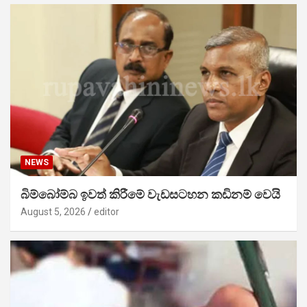
NEWS
බිම්බෝම්බ ඉවත් කිරීමේ වැඩසටහන කඩිනම් වෙයි
August 5, 2026
editor