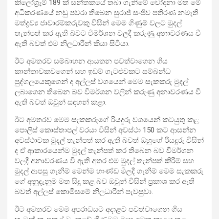
කිලෝග්‍රෑම් 189 ක් සන්තකයේ තබා ගැනීමේ චෝදනා මත මේ
අධිකරණයේ නඩු පවරා තිබෙන සුරාජ් සංජීව පතිරණ නමැති
මත්ද්‍රව්‍ය ජාවාරම්කරුවකු විසින් මෙම ගිණුම් වලට මුදල්
තැන්පත් කර ඇති බවට විමර්ශන වලදී කරුණු අනාවරණය වී
ඇති බවත් එම නිලධාරීන් කියා සිටියා.
ඊට අමතරව සම්බාහන ආයතන පවත්වාගෙන ගිය
කාන්තාවකවගෙන් සහ ඉඩම් ගැටළුවකට සම්බන්ධ
පුද්ගලයෙකුගෙන් ද අල්ලස් වශයෙන් මෙම සැකකරු මුදල්
ලබාගෙන තිබෙන බව විමර්ශන වලින් කරුණු අනාවරණය වී
ඇති බවත් ඔවුන් සඳහන් කළා.
ඊට අමතරව මෙම සැකකරුගේ රියදුරු වශයෙන් කටයුතු කළ
පොලිස් කොස්තාපල් වරයා විසින් අවස්ථා 150 කට ආසන්න
අවස්ථාවක මුදල් තැන්පත් කර ඇති බවත් ඔහුගේ රියදුරු විසින්
ද ඒ ආකාරයෙන්ම මුදල් තැන්පත් කර තිබෙන බව විමර්ශන
වලදී අනාවරණය වී ඇති අතර එම මුදල් තැන්පත් කිරීම් සහ
මුදල් ආපසු ගැනීම් මෙන්ම භාණ්ඩ මිලදී ගැනීම් මෙම සැකකරු
ගේ අනුදැනුම මත සිදු කළ බව ඔවුන් විසින් ප්‍රකාශ කර ඇති
බවත් අල්ලස් කොමිසමේ නිලධාරීන් පැවසුවා.
ඊට අමතරව මෙම අපරාධයට අදාළව පවත්වාගෙන ගිය