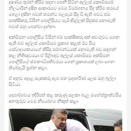
දූෂණය තුරන් කිරීම සදහා පෙනී සිටින අල්ලස් කොමිසමේ
නිලධාරීන් දූෂිත ආකාරයට මෙම විමර්ශනය සිදු කිරීම තරයේ
හෙළා දකින බවත් තමන්ට බලපෑම් සිදු වී ඇති බවට එම
සාක්ෂිකරු විසින් පොලිසියට පැමිණිල්ලක් සිදුකර නොමැති
බවත් ඔහු පෙන්වා දුන්නා.
අක්මීමන පොලීසිය විසින් එම සාක්ෂිකරු අත් අඩංගුවට ගෙන
ඇති බව අල්ලස් කොමිසම ප්‍රකාශ කළත් ඊට සිය
සේවාදායකයාගේ කිසිදු සම්බන්ධයක් නොමැති බව සඳහන්
කළ නීතිඥවරයා ඒ පිළිබඳව අල්ලස් කොමිසම අක්මීමන
පොලීසියේ ස්ථානාධිපතිවරයා ගෙන් ප්‍රකාශයක් ලබා ගෙන
තිබේදැයි ප්‍රශ්න කළා.
ඒ අනුව අදාළ සැකකරු ඇප මත මුදාහරිණ ලෙස ඔහු ඉල්ලා
සිටියා.
දෙපාර්ශවය ඉදිරිපත් කළ කරුණු සලකා බැලූ මහේස්ත්‍රාත්වරිය
අනතුරුව මෙම නියෝගය නිකුත් කළා.