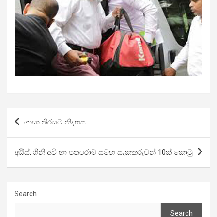
Post
ගාසා තීරයට නිදහස
navigation
අයිස්, ගිනි අවි හා පතරොම් සමඟ සැකකරුවන් 10ක් ක‍ොටු
Search
Search