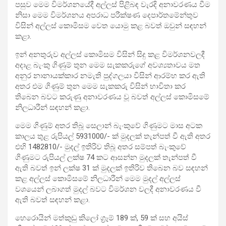
පසුව මෙම විමර්ශනයේදී අල්ලස් පිළිබඳ වැරදි අනාවරණය වීම
නිසා මෙම විමර්ශනය අපරාධ පරීක්ෂණ දෙපාර්තමේන්තුව
විසින් අල්ලස් කොමිසම වෙත යොමු කළ බවත් ඔවුන් සඳහන්
කළා.
ඉන් අනතුරුව අල්ලස් කොමිසම විසින් සිදු කළ විමර්ශනවලදී
අදාළ බැංකු ගිණුම් තුන මෙම සැකකරුගේ අවශ්‍යතාවය මත
අනුර නානායක්කාර නමැති පුද්ගලයා විසින් ආරම්භ කර ඇති
අතර එම ගිණුම් තුන මෙම සැකකරු විසින් භාවිතා කර
තිබෙන බවට කරුණු අනාවරණය වූ බවත් අල්ලස් කොමිසමේ
නිලධාරීන් සඳහන් කළා.
මෙම ගිණුම් අතර තිබූ සෙලාන් බැංකුවේ ගිණුමට මාස අටක
කාලය තුළ රුපියල් 5931000/- ක් මුදලක් තැන්පත් වී ඇති අතර
එහි 1482810/- මුදල් ඉතිරිව තිබූ අතර සම්පත් බැංකුවේ
ගිණුමට රුපියල් ලක්ෂ 74 කට ආසන්න මුදලක් තැන්පත් වී
ඇති බවත් ඉන් ලක්ෂ 31 ක් මුදලක් ඉතිරිව තිබෙන බව සඳහන්
කළ අල්ලස් කොමිසමේ නිලධාරීන් මෙම මුදල් අල්ලස්
වශයෙන් ලබාගත් මුදල් බවට විමර්ශන වලදී අනාවරණය වී
ඇති බවත් සඳහන් කළා.
හෙරොයින් මත්කුඩු කිලෝ ග්‍රෑම් 189 ක්, 59 ක් සහ අයිස්