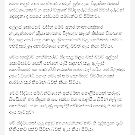
මෙම අනුර නානායක්කාර නමැති පුද්ගලයා විශ්‍රාමික රජයේ
සේවකයෙකු වන අතර ඔහුගේ බිරිඳ ගුරුවරියක් බවත් දරුවන්
දෙදෙනා ද රජයේ සේවයට සම්බන්ධ වී සිටිනවා.
අල්ලස් කොමිසම විසින් මෙම අනුර නානායක්කාර
නැමැත්තාගේ ක්‍රියා කාරකම් පිළිබඳව කලක් තිස්සේ විමර්ශන
සිදු කළ අතර ඔහු පාතාල ක්‍රියාකාරකම් වලට සම්බන්ධ බවට
එහිදී කරුණු අනාවරණය නොවූ බවත් ඇය කියා සිටියා.
මෙය සෘජුවම සාක්ෂිකරුට සිදු කළ බලපෑමක් බවට අල්ලස්
කොමිසමට පෙනී යන්නේ යැයි සදහන් කළ අල්ලස්
කොමිසමේ සහකාර නීති අධ්‍යක්ෂ ජෙනරාල් වරිය මේ පිළිබඳව
දූෂණ විරෝධී පනත යටතේ තම කොමිසම විමර්ශනයක්
ආරම්භ කර තිබෙන බවත් කියා සිටියා.
මෙම සිද්ධිය සම්බන්ධයෙන් අක්මීමන පොලීසියෙන් කරුණු
විමසීමක් කර තිබුනත් මේ දක්වා එම පොලීසිය විසින් අල්ලස්
කොමිසම වෙත කරුණු පැහැදිලි කිරීමක් කර නොමැති බවත්
ඇය පැවසුවා.
මේ සිද්ධියෙන් පසු අනුර නානායක්කාර නමැති පුද්ගලයා දැඩි
භීතියකට පත්ව සිටින බවත් ඇය කියා සිටියා.