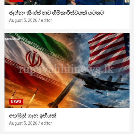
ජැෆ්නා කිංග්ස් නව හිමිකාරීත්වයක් යටතට
August 5, 2026
editor
NEWS
හෝමුස් ගැන ඉඟියක්
August 5, 2026
editor