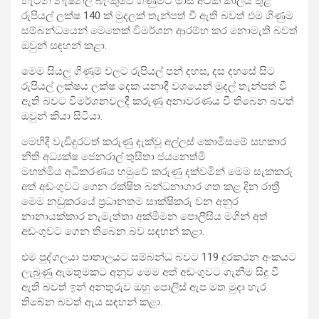
හැටන් නැෂනල් බැංකුවේ ගිණුමට මාස අටක කාලය තුළ
රුපියල් ලක්ෂ 140 ක් මුදලක් තැන්පත් වී ඇති බවත් එම ගිණුම
සම්බන්ධයෙන් මෙතෙක් විමර්ශන ආරම්භ කර නොමැති බවත්
ඔවුන් සඳහන් කළා.
මෙම සියලු ගිණුම් වලට රුපියල් පන් දහස, දස දහසේ සිට
රුපියල් ලක්ෂය ලක්ෂ දෙක යනාදී වශයෙන් මුදල් තැන්පත් වී
ඇති බවට විමර්ශනවලදී කරුණු අනාවරණය වී තිබෙන බවත්
ඔවුන් කියා සිටියා.
මෙහිදී වැඩිදුරටත් කරුණු දැක්වූ අල්ලස් කොමිසමේ සහකාර
නීති අධ්‍යක්ෂ ජෙනරාල් තුසිතා ජයනෙත්මි
මහත්මිය අධිකරණය හමුවේ කරුණු දක්වමින් මෙම සැකකරු
අත් අඩංගුවට ගෙන රක්ෂිත බන්ධනාගාර ගත කළ දින රාත්‍රී
මෙම නඩුකරයේ ප්‍රධානතම සාක්ෂිකරු වන අනුර
නානායක්කාර නැමැත්තා අක්මීමන පොලීසිය මගින් අත්
අඩංගුවට ගෙන තිබෙන බව සඳහන් කළා.
එම පුද්ගලයා පාතාලයට සම්බන්ධ බවට 119 දුරකථන අංකයට
ලැබුණු ඇමතුමකට අනුව මෙම අත් අඩංගුවට ගැනීම සිදු වී
ඇති බවත් ඉන් අනතුරුව ඔහු පොලිස් ඇප මත මුදා හැර
තිබේන බවත් ඇය සඳහන් කළා.