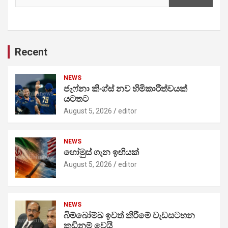
Recent
NEWS
ජැෆ්නා කිංග්ස් නව හිමිකාරීත්වයක්
යටතට
August 5, 2026
editor
NEWS
හෝමුස් ගැන ඉඟියක්
August 5, 2026
editor
NEWS
බිම්බෝම්බ ඉවත් කිරීමේ වැඩසටහන
කඩිනම් වෙයි