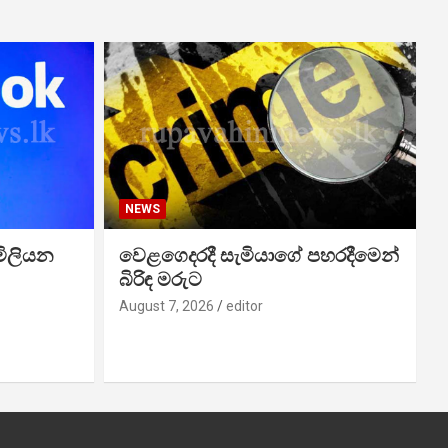
NEWS
මිලියන
වෙළගෙදරදී සැමියාගේ පහරදීමෙන්
බිරිඳ මරුට
August 7, 2026
editor