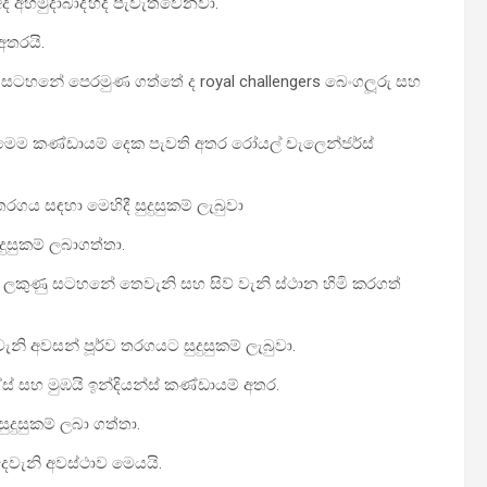
 අද අහමුදාබාද්හිදී පැවැත්වෙනවා.
අතරයි.
ු සටහනේ පෙරමුණ ගත්තේ ද royal challengers බෙංගලූරු සහ
මෙම කණ්ඩායම් දෙක පැවති අතර රෝයල් චැලෙන්ජර්ස්
ගය සඳහා මෙහිදී සුදුසුකම් ලැබුවා
දුසුකම් ලබාගත්තා.
 ලකුණු සටහනේ තෙවැනි සහ සිව් වැනි ස්ථාන හිමි කරගත්
ැනි අවසන් පූර්ව තරගයට සුදුසුකම් ලැබුවා.
ස් සහ මුඹයි ඉන්දියන්ස් කණ්ඩායම් අතර.
දුසුකම් ලබා ගත්තා.
දෙවැනි අවස්ථාව මෙයයි.