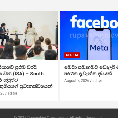
GLOBAL
ියාවේ ප්‍රථම වරට
මෙටා සමාගමට ඩොලර් 
 වන (ISA) – South
567ක දැවැන්ත දඩයක්
6 සමුළුව
August 7, 2026
editor
්‍යතුමියගේ ප්‍රධානත්වයෙන්
026
editor
© 2025 Rupavahini Corporation. All rights Reserved.