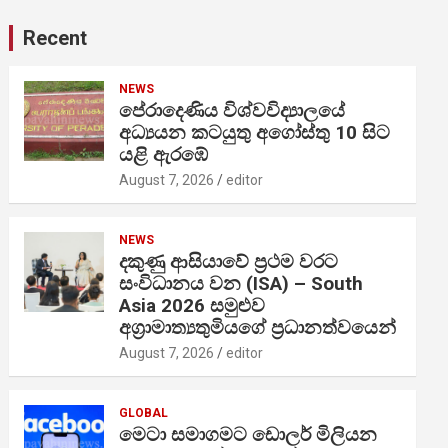
Recent
NEWS
පේරාදෙණිය විශ්වවිද්‍යාලයේ
අධ්‍යයන කටයුතු අගෝස්තු 10 සිට
යළි ඇරඹේ
August 7, 2026
editor
NEWS
දකුණු ආසියාවේ ප්‍රථම වරට
සංවිධානය වන (ISA) – South
Asia 2026 සමුළුව
අග්‍රාමාත්‍යතුමියගේ ප්‍රධානත්වයෙන්
August 7, 2026
editor
GLOBAL
මෙටා සමාගමට ඩොලර් මිලියන