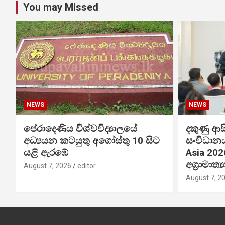
You may Missed
NEWS
NEWS
පේරාදෙණිය විශ්වවිද්‍යාලයේ
දකුණු ආස
අධ්‍යයන කටයුතු අගෝස්තු 10 සිට
සංවිධානය
යළි ඇරඹේ
Asia 202
අග්‍රාමාත
August 7, 2026
editor
August 7, 2