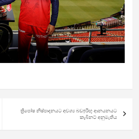
ත්‍රිපෝෂ නිෂ්පාදනයට අවශ්‍ය බඩඉරිඟු ආනයනයට
කැබිනට් අනුමැතිය