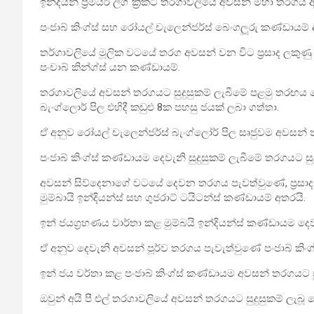
ඉන්දියන් ප්‍රීමියර් ලීග් ක්‍රිකට් තරගාවලියේ අවසන් මහා තරගය
පංජාබ් කිංග්ස් සහ රෝයල් චැලෙන්ජර්ස් බෙංගලූරු කණ්ඩායම් 
තර්ගාවලියේ මූලික වටයේ තරග අවසන් වන විට ප්‍රසාද ලකුණ
පංචාබ් කින්ග්ස් යන කණ්ඩායම්.
තරගාවලියේ අවසන් තරගයට සුදුසුකම් ලැබීමේ පළමු තරඟය 
බැංග්ලොර් පිල එහිදී කඩුළු 8ක පහසු ජයක් ලබා ගත්තා.
ඒ අනුව රෝයල් චැලෙන්ජර්ස් බැංග්ලෝර් පිල සෘජුවම අවසන් තර
පංජාබ් කිංග්ස් කණ්ඩායම දෙවැනි සුදුසුකම් ලැබීමේ තරගයට සු
අවසන් සිව්දෙනාගේ වටයේ දෙවන තරගය පැවත්වුණේ, ප්‍රසාද
මුම්බායි ඉන්දියන්ස් සහ ගුජරාට් ටයිටන්ස් කණ්ඩායම් අතරයි.
ඉන් ජයග්‍රහණය වාර්තා කළ මුම්බයි ඉන්දියන්ස් කණ්ඩායම දෙව
ඒ අනුව දෙවැනි අවසන් පූර්ව තරගය පැවැත්වුණේ පංජාබ් කිංග්
ඉන් ජය වර්තා කළ පංජාබ් කිංග්ස් කණ්ඩායම අවසන් තරගයට සු
ඔවුන් අයි පී එල් තරගාවලියේ අවසන් තරගයට සුදුසුකම් ලැබූ 