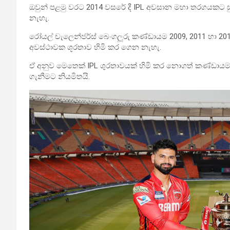
ඔවුන් පළමු වරට 2014 වසරේ දී IPL අවසාන මහා තරගයකට සු
නැහැ.
රෝයල් චැලෙන්ජර්ස් බෙංගලූරු කණ්ඩායම 2009, 2011 හා 2016 
අවස්ථාවක ශූරතාව හිමි කර ගෙන නැහැ.
ඒ අනුව මෙතෙක් IPL ශුරතාවයක් හිමි කර නොගත් කණ්ඩායමක්
ගැනීමට නියමිතයි.