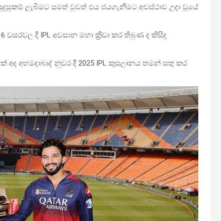
දුසුකම් ලැබීමට සමත් වුවත් එය ජයගැනීමට අවස්ථාව උදා වූයේ
වසරවල දී IPL අවසාන මහා ක්‍රීඩා කර තිබුණ ද කිසිදු
 අද අහමදාබාද් නුවර දී 2025 IPL කුසලානය තමන් සතු කර