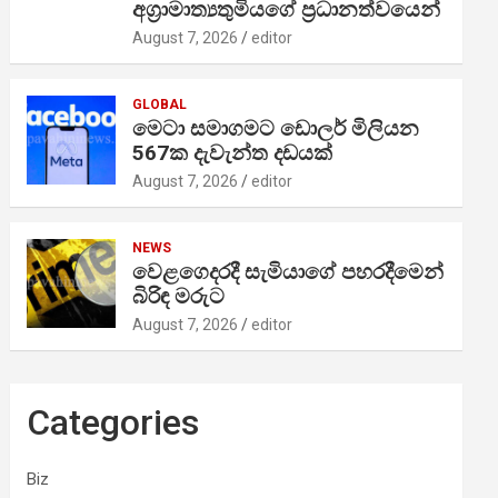
අග්‍රාමාත්‍යතුමියගේ ප්‍රධානත්වයෙන්
August 7, 2026
editor
GLOBAL
මෙටා සමාගමට ඩොලර් මිලියන
567ක දැවැන්ත දඩයක්
August 7, 2026
editor
NEWS
වෙළගෙදරදී සැමියාගේ පහරදීමෙන්
බිරිඳ මරුට
August 7, 2026
editor
Categories
Biz