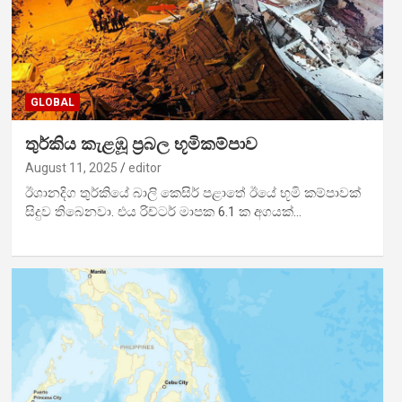
GLOBAL
තුර්කිය කැළඹූ ප්‍රබල භූමිකම්පාව
August 11, 2025
editor
ඊශානදිග තුර්කියේ බාලි කෙසිර් පළාතේ ඊයේ භූමි කම්පාවක්
සිදුව තිබෙනවා. එය රිච්ටර් මාපක 6.1 ක අගයක්…