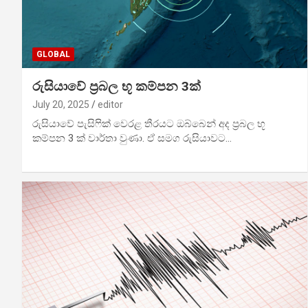
GLOBAL
රුසියාවේ ප්‍රබල භූ කම්පන 3ක්
July 20, 2025
editor
රුසියාවේ පැසිෆික් වෙරළ තීරයට ඔබ්බෙන් අද ප්‍රබල භූ
කම්පන 3 ක් වාර්තා වුණා. ඒ සමග රුසියාවට…