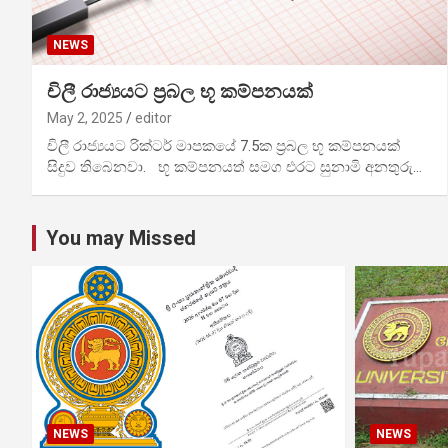
NEWS
චිලී රාජ්‍යයට ප්‍රබල භූ කම්පනයක්
May 2, 2025
editor
චිලී රාජ්‍යයට රික්ටර් මාපකයේ 7.5ක ප්‍රබල භූ කම්පනයක්
සිදුව තිබෙනවා. භූ කම්පනයත් සමග එරට සුනාමි අනතුරු…
You may Missed
NEWS
NEWS