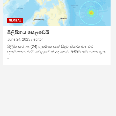
GLOBAL
පිලිපීනය සෙළවෙයි
June 24, 2025
editor
පිලිපීනයේ අද (24) භූකම්පනයක් සිදුව තිබෙනවා. එම
භූකම්පනය එරට වෙලාවෙන් අද පෙ.ව. 9:59ට හට ගෙන ඇත.
…