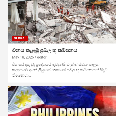
GLOBAL
චීනය කැළඹූ ප්‍රබල භූ කම්පනය
May 18, 2026
editor
චීනයේ දකුණු ප්‍රදේශයේ ගුවැන්ෂි වැන්ග් ස්වයං පාලන
කලාපයට අයත් ලියුෂෝ නගරයේ ප්‍රබල භූ කම්පනයක් සිදුව
තිබෙනවා.…