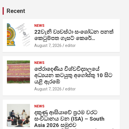
Recent
NEWS
22වැනි ව්‍යවස්ථා සංශෝධන පනත්
කෙටුම්පත ගැසට් කෙරේ…
August 7, 2026
editor
NEWS
පේරාදෙණිය විශ්වවිද්‍යාලයේ
අධ්‍යයන කටයුතු අගෝස්තු 10 සිට
යළි ඇරඹේ
August 7, 2026
editor
NEWS
දකුණු ආසියාවේ ප්‍රථම වරට
සංවිධානය වන (ISA) – South
Asia 2026 සමුළුව