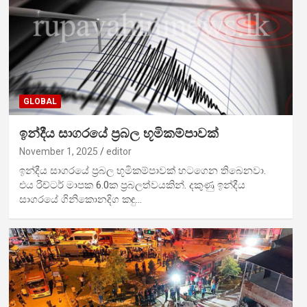
GLOBAL
ඉන්දීය සාගරයේ ප්‍රබල භූමිකම්පාවක්
November 1, 2025
editor
ඉන්දීය සාගරයේ ප්‍රබල භූමිකම්පාවක් හටගෙන තිබෙනවා.
එය රිච්ටර් මාපක 6.0ක ප්‍රබලත්වයකින්. දකුණු ඉන්දීය
සාගරයේ ගිනිකොනදිග කඳු…