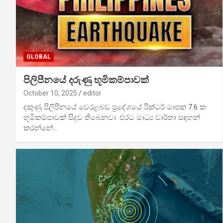
GLOBAL
පිලිපීනයේ දරුණු භූමිකම්පාවක්
October 10, 2025
editor
දකුණු පිලිපීනයේ වෙරළබඩ ප්‍රදේශයේ රික්ටර් මාපක 7.6 ක
භූමිකම්පාවක් සිදුව තිබෙනවා. එරට මාධ්‍ය වාර්තා සඳහන්
කරන්නේ…