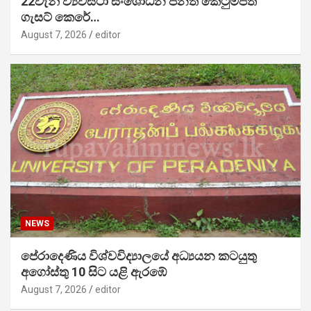
22වැනි ව්‍යවස්ථා සංශෝධන පනත් කෙටුම්පත
ගැසට් කෙරේ…
August 7, 2026
editor
NEWS
පේරාදෙණිය විශ්වවිද්‍යාලයේ අධ්‍යයන කටයුතු
අගෝස්තු 10 සිට යළි ඇරඹේ
August 7, 2026
editor