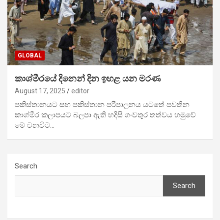
GLOBAL
කාශ්මීරයේ දිනෙන් දින ඉහළ යන මරණ
August 17, 2025
editor
පකිස්තානයට සහ පකිස්තාන පරිපාලනය යටතේ පවතින
කාශ්මීර කලාපයට බලපා ඇති හදිසි ගංවතුර තත්වය හමුවේ
මේ වනවිට…
Search
Search