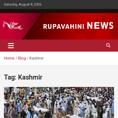
Skip
Saturday, August 8, 2026
to
content
Rupavahini News
Home
Blog
Kashmir
Tag:
Kashmir