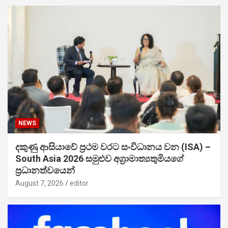
NEWS
දකුණු ආසියාවේ ප්‍රථම වරට සංවිධානය වන (ISA) –
South Asia 2026 සමුළුව අග්‍රාමාත්‍යතුමියගේ
ප්‍රධානත්වයෙන්
August 7, 2026
editor