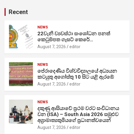
Recent
NEWS
22වැනි ව්‍යවස්ථා සංශෝධන පනත්
කෙටුම්පත ගැසට් කෙරේ…
August 7, 2026
editor
NEWS
පේරාදෙණිය විශ්වවිද්‍යාලයේ අධ්‍යයන
කටයුතු අගෝස්තු 10 සිට යළි ඇරඹේ
August 7, 2026
editor
NEWS
දකුණු ආසියාවේ ප්‍රථම වරට සංවිධානය
වන (ISA) – South Asia 2026 සමුළුව
අග්‍රාමාත්‍යතුමියගේ ප්‍රධානත්වයෙන්
August 7, 2026
editor