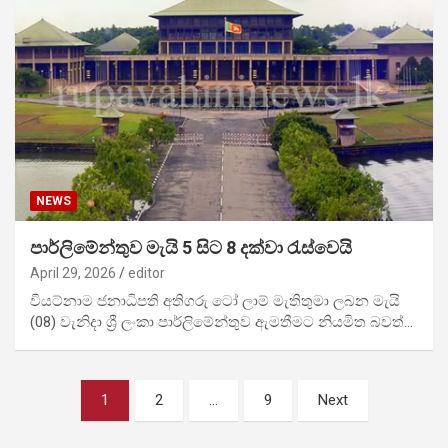
NEWS
පාර්ලිමේන්තුව මැයි 5 සිට 8 දක්වා රැස්වෙයි
April 29, 2026
editor
වියට්නාම ජනාධිපති අතිගරු ටෝ ලාම් මැතිතුමා ලබන මැයි
(08) වැනිදා ශ්‍රී ලංකා පාර්ලිමේන්තුව ඇමතීමට නියමිත බවත්…
Posts
1
2
…
9
Next
pagination