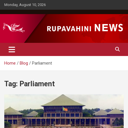
Skip
Monday, August 10, 2026
to
content
Rupavahini News
Home
Blog
Parliament
Tag:
Parliament