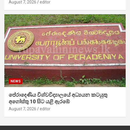
August 7, 2026
editor
NEWS
පේරාදෙණිය විශ්වවිද්‍යාලයේ අධ්‍යයන කටයුතු
අගෝස්තු 10 සිට යළි ඇරඹේ
August 7, 2026
editor