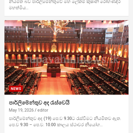
නියමිත බව පාර්ලිමේන්තුවේ මහ ලේකම් කුෂානි රෝහණදීර
මහත්මිය…
NEWS
පාර්ලිමේන්තුව අද රැස්වෙයි
May 19, 2026
editor
පාර්ලිමේන්තුව අද (19) පෙ.ව 9.30ට රැස්වීමට නියමිතව ඇත.
පෙ.ව 9.30 – පෙ.ව. 10.00 කාලය ස්ථාවර නියෝග…