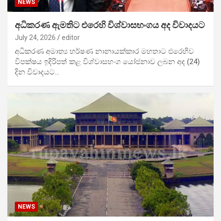
NEWS
අධිකරණ ඇමතිට එරෙහි විශ්වාසභංගය අද විවාදයට
July 24, 2026
editor
අධිකරණ අමාත්‍ය හර්ෂණ නානායක්කාර මහතාට එරෙහිව
විපක්ෂය ඉදිරිපත් කළ විශ්වාසභංග යෝජනාව ලබන අද (24)
දින විවාදයට…
NEWS