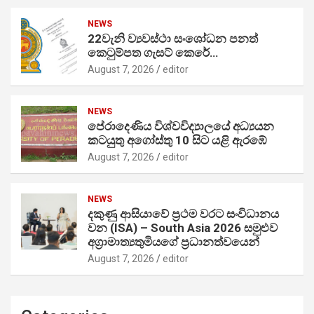
NEWS
22වැනි ව්‍යවස්ථා සංශෝධන පනත්
කෙටුම්පත ගැසට් කෙරේ…
August 7, 2026
editor
NEWS
පේරාදෙණිය විශ්වවිද්‍යාලයේ අධ්‍යයන
කටයුතු අගෝස්තු 10 සිට යළි ඇරඹේ
August 7, 2026
editor
NEWS
දකුණු ආසියාවේ ප්‍රථම වරට සංවිධානය
වන (ISA) – South Asia 2026 සමුළුව
අග්‍රාමාත්‍යතුමියගේ ප්‍රධානත්වයෙන්
August 7, 2026
editor