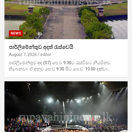
NEWS
පාර්ලිමේන්තුව අදත් රැස්වෙයි
August 7, 2026
editor
පාර්ලිමේන්තුව අද (07) පෙ.ව 9.30ට රැස්වීමට නියමිතව
තිබෙනවා. ඒ අනුව පෙ.ව 9.30 සිට පෙ.ව. 10.00 දක්වා…