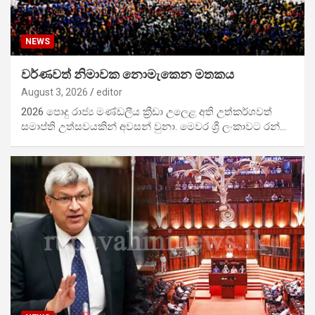
NEWS
වර්ණවත් නිමාවක නොමැකෙන මතකය
August 3, 2026
editor
2026 පොදු රාජ්‍ය මණ්ඩලීය ක්‍රීඩා උලෙ‍ළ අති උත්කර්ශවත්
සමාප්ති උත්සවයකින් අවසන් වුනා. මෙවර ශ්‍රී ලංකාවට රන්…