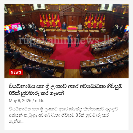
NEWS
වියට්නාමය සහ ශ්‍රී ලංකාව අතර අවබෝධතා ගිවිසුම්
05ක් හුවමාරු කර ගැනේ
May 8, 2026
editor
වියට්නාමය සහ ශ්‍රී ලංකාව අතර ක්ෂේත්‍ර කිහිපයකට අදාළව
අත්සන් තැබුණු අවබෝධතා ගිවිසුම් 05ක් හුවමාරු කර
ගැනීම…