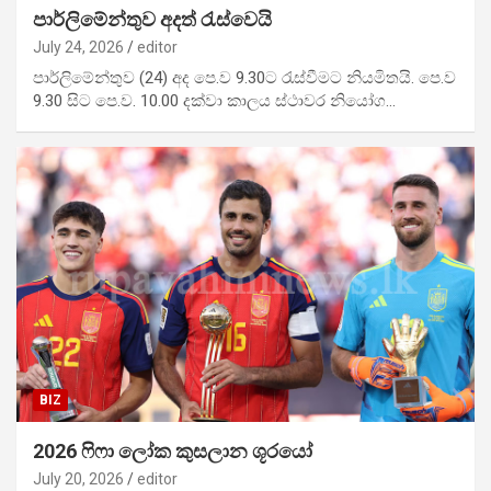
පාර්ලිමේන්තුව අදත් රැස්වෙයි
July 24, 2026
editor
පාර්ලිමේන්තුව (24) අද පෙ.ව 9.30ට රැස්වීමට නියමිතයි. පෙ.ව
9.30 සිට පෙ.ව. 10.00 දක්වා කාලය ස්ථාවර නියෝග…
BIZ
2026 ෆි‍ෆා ලෝක කුසලාන ශූරයෝ
July 20, 2026
editor