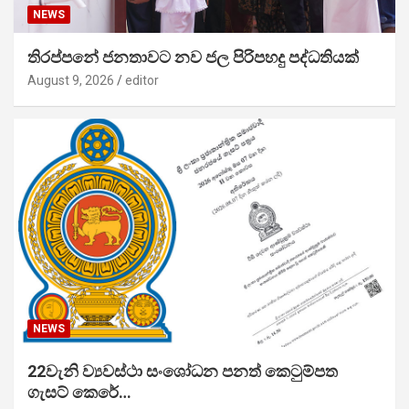
NEWS
තිරප්පනේ ජනතාවට නව ජල පිරිපහදු පද්ධතියක්
August 9, 2026
editor
NEWS
22වැනි ව්‍යවස්ථා සංශෝධන පනත් කෙටුම්පත
ගැසට් කෙරේ…