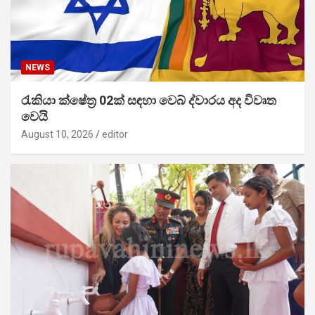
NEWS
රැකියා ක්ෂේත්‍ර 02ක් සඳහා වෙබ් ද්වාරය අද විවෘත
වෙයි
August 10, 2026
editor