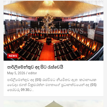
NEWS
පාර්ලිමේන්තුව අද සිට රැස්වෙයි
May 5, 2026
editor
පාර්ලිමේන්තුව අද (05) රැස්වීමට නියමිතව ඇත. කථානායක
වෛද්‍ය ජගත් වික්‍රමරත්න මහතාගේ ප්‍රධානත්වයෙන් අද (05)
පෙරවරු 09.30ට…