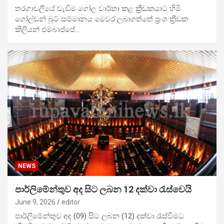
තරගාවලියේ වැඩිම ගෝල වාර්තා කළ ක්‍රීඩකයාට හිමි
ගෝල්ඩන් බූට් සම්මානය මෙවර ලබාගත්තේ ප්‍රංශ ක්‍රීඩක
කිලියන් එම්බාප්පේ…
NEWS
පාර්ලිමේන්තුව අද සිට ලබන 12 දක්වා රැස්වෙයි
June 9, 2026
editor
පාර්ලිමේන්තුව අද (09) සිට ලබන (12) දක්වා රැස්වීමට