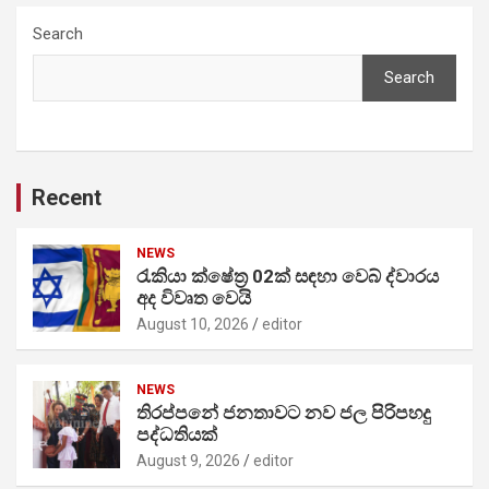
Search
Search
Recent
NEWS
රැකියා ක්ෂේත්‍ර 02ක් සඳහා වෙබ් ද්වාරය
අද විවෘත වෙයි
August 10, 2026
editor
NEWS
තිරප්පනේ ජනතාවට නව ජල පිරිපහදු
පද්ධතියක්
August 9, 2026
editor